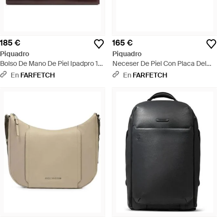
185 €
165 €
Piquadro
Piquadro
Bolso De Mano De Piel Ipadpro 13"
Neceser De Piel Con Placa Del
Con Placa Del Logo - Morado
Logo - Marrón
En
FARFETCH
En
FARFETCH