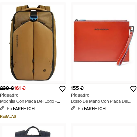
230 €
161 €
155 €
Piquadro
Piquadro
Mochila Con Placa Del Logo -
Bolso De Mano Con Placa Del
Neutro
Logo - Rojo
En
FARFETCH
En
FARFETCH
REBAJAS