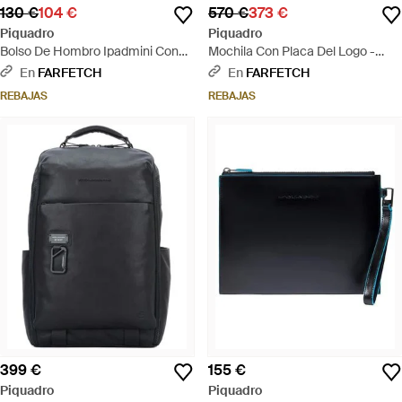
130 €
104 €
570 €
373 €
Piquadro
Piquadro
Bolso De Hombro Ipadmini Con
Mochila Con Placa Del Logo -
Placa Del Logo - Neutro
Negro
En
FARFETCH
En
FARFETCH
REBAJAS
REBAJAS
399 €
155 €
Piquadro
Piquadro