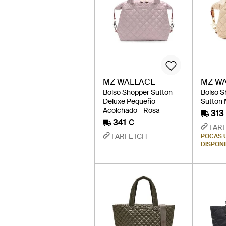
MZ WALLACE
MZ W
Bolso Shopper Sutton
Bolso S
Deluxe Pequeño
Sutton 
Acolchado - Rosa
313
341 €
FAR
FARFETCH
POCAS 
DISPON