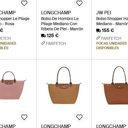
CHAMP
LONGCHAMP
JW PEI
hopper Le Pliage
Bolso De Hombro Le
Bolso Shopper H
 - Rosa
Pliage Mediano Con
Mediano - Marró
Ribete De Piel - Marrón
 €
155 €
125 €
FETCH
FARFETCH
FARFETCH
UNIDADES
POCAS UNIDADES
IBLES
DISPONIBLES
CHAMP
LONGCHAMP
LONGCHAMP