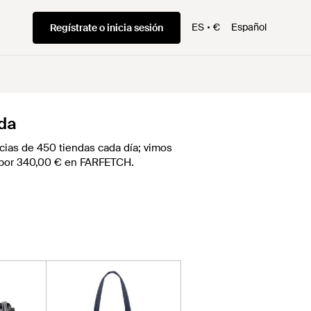
ES
€
Español
Regístrate o inicia sesión
nda
ias de 450 tiendas cada día; vimos
ez por 340,00 € en FARFETCH.