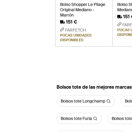
Bolso Shopper Le Pliage
Bolso S
Original Mediano -
Mediano
Marrón
151
151 €
FAR
FARFETCH
POCAS 
DISPON
POCAS UNIDADES
DISPONIBLES
Bolsos tote de las mejores marcas
Bolsos tote Longchamp
Bol
Bolsos tote Furla
Bolsos tot