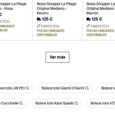
hopper Le Pliage
Bolso Shopper Le Pliage
Bolso Shopper Le
 - Rosa
Original Mediano -
Original Mediano 
Neutro
Marrón
 €
125 €
125 €
FETCH
FARFETCH
FARFETCH
UNIDADES
IBLES
POCAS UNIDADES
POCAS UNIDADES
DISPONIBLES
DISPONIBLES
Ver más
sos tote JW PEI
Bolsos tote Gianni Chiarini
Bolsos 
e Coccinelle
Bolsos tote Kate Spade
Bolsos tote V7