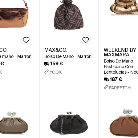
CO.
MAX&CO.
WEEKEND BY
MAXMARA
e mano - Marrón
Bolso De Mano - Marrón
Bolso De Mano
 €
159 €
Pasticcino Con
X
YOOX
Lentejuelas - Ne
187 €
FARFETCH