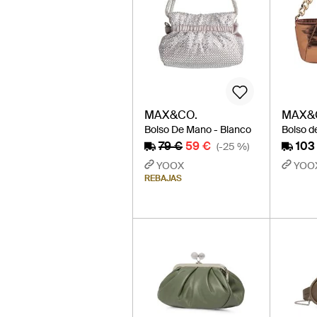
MAX&CO.
MAX&
Bolso De Mano - Blanco
Bolso d
79 €
59 €
103
(-25 %)
YOOX
YOO
REBAJAS