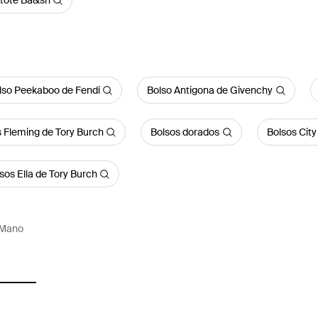
 tote Ba&sh
lso Peekaboo de Fendi
Bolso Antigona de Givenchy
 Fleming de Tory Burch
Bolsos dorados
Bolsos City
sos Ella de Tory Burch
 Mano