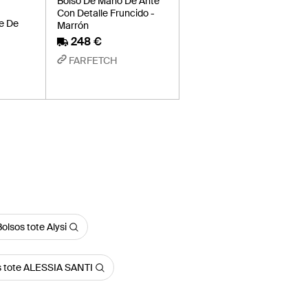
Bolso De Mano De Ante
Con Detalle Fruncido -
e De
Marrón
248 €
FARFETCH
olsos tote Alysi
s tote ALESSIA SANTI