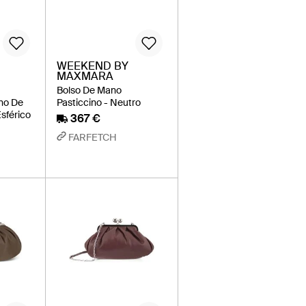
WEEKEND BY
MAXMARA
Bolso De Mano
no De
Pasticcino - Neutro
sférico
367 €
FARFETCH