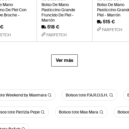
De Mano
Bolso De Mano
Bolso De Mano
ino De Piel Con
Pasticcino Grande
Pasticcino Grand
De Broche -
Fruncido De Piel -
Piel - Marrón
Marrón
515 €
 €
518 €
FARFETCH
FETCH
FARFETCH
Ver más
tote Weekend by Maxmara
Bolsos tote P.A.R.O.S.H.
B
sos tote Patrizia Pepe
Bolsos tote Max Mara
Bolso