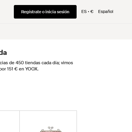
ES
€
Español
Regístrate o inicia sesión
nda
ias de 450 tiendas cada día; vimos
z por 151 € en YOOX.