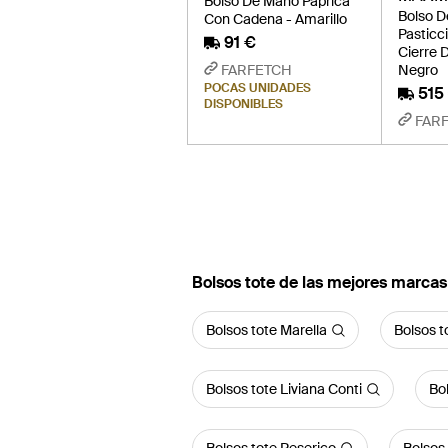
Bolso De Mano Paprica
Bolso 
Con Cadena - Amarillo
Pasticc
91 €
Cierre 
FARFETCH
Negro
POCAS UNIDADES
515
DISPONIBLES
FAR
Bolsos tote de las mejores marcas
Bolsos tote Marella
Bolsos 
Bolsos tote Liviana Conti
Bol