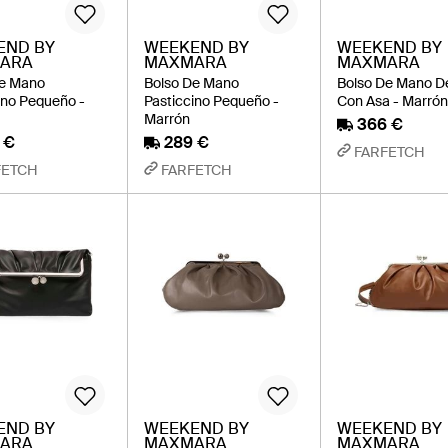
END BY
WEEKEND BY
WEEKEND BY
ARA
MAXMARA
MAXMARA
De Mano
Bolso De Mano
Bolso De Mano De
ino Pequeño -
Pasticcino Pequeño -
Con Asa - Marró
Marrón
366 €
 €
289 €
FARFETCH
FETCH
FARFETCH
END BY
WEEKEND BY
WEEKEND BY
ARA
MAXMARA
MAXMARA