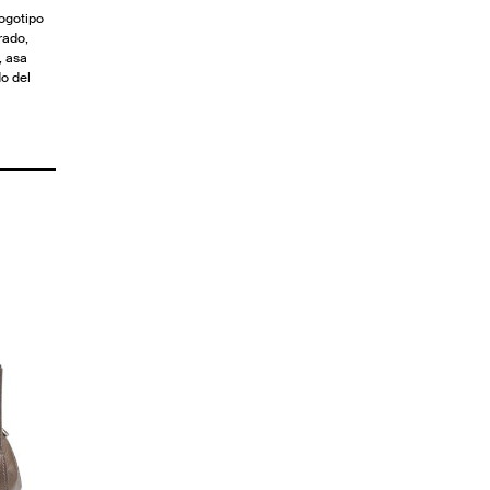
ogotipo
rado,
, asa
do del