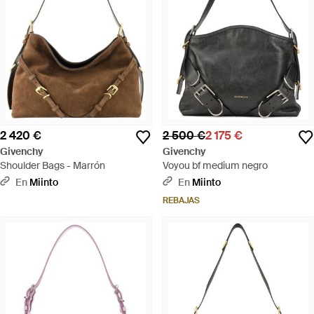
2 420 €
2 500 €
2 175 €
Givenchy
Givenchy
Shoulder Bags - Marrón
Voyou bf medium negro
En
Miinto
En
Miinto
REBAJAS