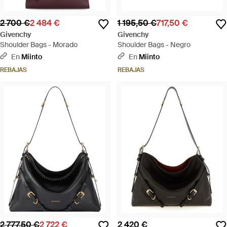
2 700 €
2 484 €
1 195,50 €
717,50 €
Givenchy
Givenchy
Shoulder Bags - Morado
Shoulder Bags - Negro
En
Miinto
En
Miinto
REBAJAS
REBAJAS
2 777,50 €
2 722 €
2 420 €