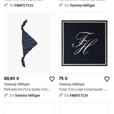
Estampado - Blanco
Estampado De Cuerdas -
En
FARFETCH
En
Tommy Hilfiger
Blanco
89,90 €
75 €
Tommy Hilfiger
Tommy Hilfiger
Pañuelo De Pura Seda Con
Fular Con Logo Estampado -
Estampado De Cuerdas - Azul
Azul
En
Tommy Hilfiger
En
FARFETCH