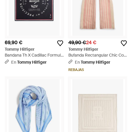
69,90 €
49,90 €
24 €
Tommy Hilfiger
Tommy Hilfiger
Bandana Th X Cadillac Formula
Bufanda Rectangular Chic Con
1 Team Con Logos - Negro
Monograma Th - Rosa
En
Tommy Hilfiger
En
Tommy Hilfiger
REBAJAS