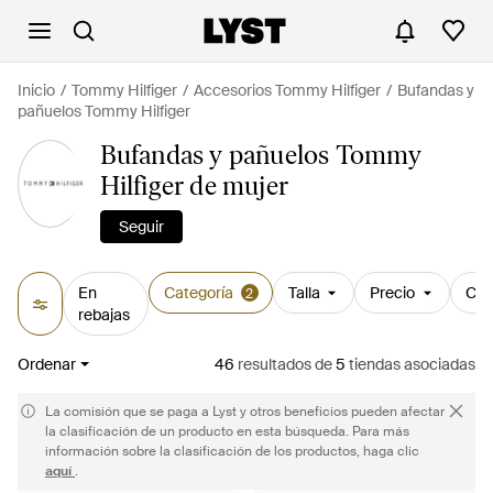
Inicio
Tommy Hilfiger
Accesorios Tommy Hilfiger
Bufandas y
pañuelos Tommy Hilfiger
Bufandas y pañuelos Tommy
Hilfiger de mujer
Seguir
En
Categoría
Talla
Precio
Col
2
rebajas
Ordenar
46
resultados
de
5
tiendas asociadas
La comisión que se paga a Lyst y otros beneficios pueden afectar
la clasificación de un producto en esta búsqueda. Para más
información sobre la clasificación de los productos, haga clic
aquí
.