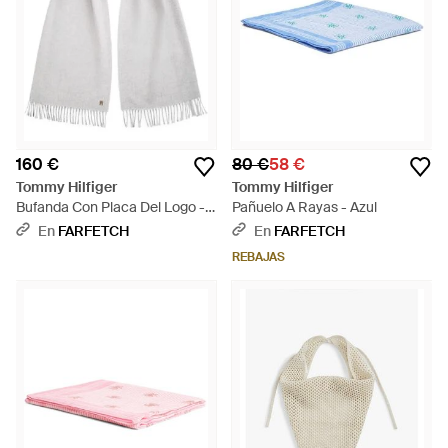
160 €
80 €
58 €
Tommy Hilfiger
Tommy Hilfiger
Bufanda Con Placa Del Logo -
Pañuelo A Rayas - Azul
Blanco
En
FARFETCH
En
FARFETCH
REBAJAS