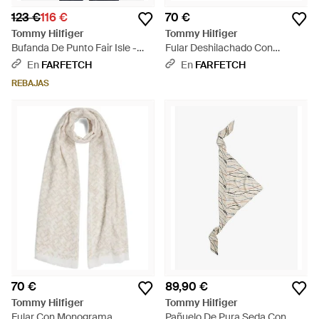
123 €
116 €
70 €
Tommy Hilfiger
Tommy Hilfiger
Bufanda De Punto Fair Isle -
Fular Deshilachado Con
Rojo
Monograma - Marrón
En
FARFETCH
En
FARFETCH
REBAJAS
70 €
89,90 €
Tommy Hilfiger
Tommy Hilfiger
Fular Con Monograma
Pañuelo De Pura Seda Con