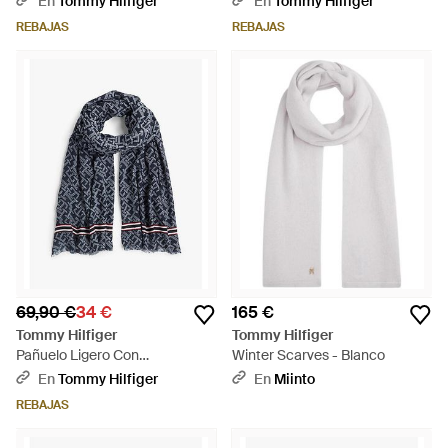
En
Tommy Hilfiger
En
Tommy Hilfiger
REBAJAS
REBAJAS
69,90 €
34 €
165 €
Tommy Hilfiger
Tommy Hilfiger
Pañuelo Ligero Con
Winter Scarves - Blanco
Monograma Th - Azul
En
Tommy Hilfiger
En
Miinto
REBAJAS