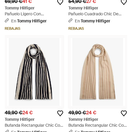
69,90 €
41 €
54,90 €
27 €
Tommy Hilfiger
Tommy Hilfiger
Pañuelo Ligero Con
Pañuelo Cuadrado Chic De
Monograma Th - Neutro
Sarga De Seda - Negro
En
Tommy Hilfiger
En
Tommy Hilfiger
REBAJAS
REBAJAS
49,90 €
24 €
49,90 €
24 €
Tommy Hilfiger
Tommy Hilfiger
Bufanda Rectangular Chic Con
Bufanda Rectangular Chic Con
Monograma Th - Negro
Monograma Th - Neutro