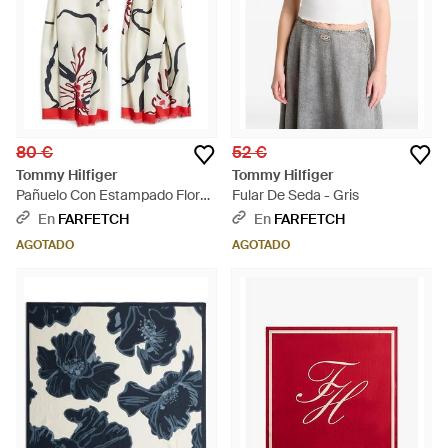
80 €
52 €
Tommy Hilfiger
Tommy Hilfiger
Pañuelo Con Estampado Floral
Fular De Seda - Gris
- Blanco
En
FARFETCH
En
FARFETCH
AGOTADO
AGOTADO