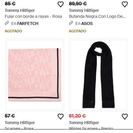
85 €
89,90 €
Tommy Hilfiger
Tommy Hilfiger
Fular con borde a rayas - Rosa
Bufanda Negra Con Logo De
Texto De Tommy Hilfiger - Gris
En
FARFETCH
En
ASOS
AGOTADO
AGOTADO
57 €
61,20 €
Tommy Hilfiger
Tommy Hilfiger
Scarves - Rosa
Winter Scarves - Negro