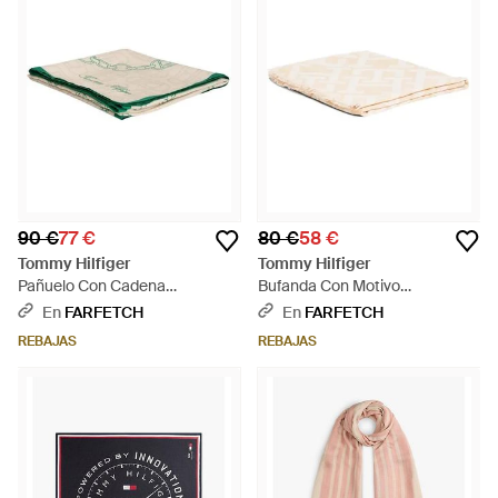
90 €
77 €
80 €
58 €
Tommy Hilfiger
Tommy Hilfiger
Pañuelo Con Cadena
Bufanda Con Motivo
Estampada - Multicolor
Geométrico - Neutro
En
FARFETCH
En
FARFETCH
REBAJAS
REBAJAS