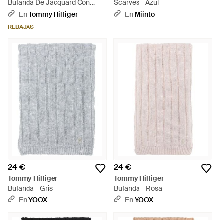
Bufanda De Jacquard Con
Scarves - Azul
Monograma Th - Negro
En
Tommy Hilfiger
En
Miinto
REBAJAS
24 €
24 €
Tommy Hilfiger
Tommy Hilfiger
Bufanda - Gris
Bufanda - Rosa
En
YOOX
En
YOOX