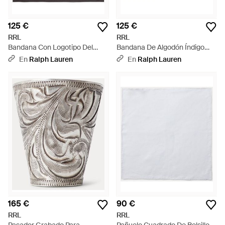
125 €
125 €
RRL
RRL
Bandana Con Logotipo Del
Bandana De Algodón Índigo
Rancho - Metálico
Con Logotipo - Azul
En
Ralph Lauren
En
Ralph Lauren
165 €
90 €
RRL
RRL