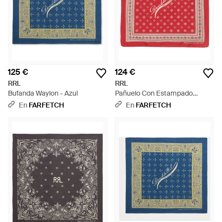
125 €
124 €
RRL
RRL
Bufanda Waylon - Azul
Pañuelo Con Estampado
Geométrico - Rojo
En
FARFETCH
En
FARFETCH