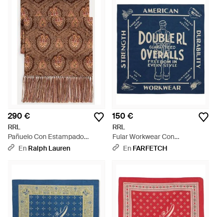
290 €
150 €
RRL
RRL
Pañuelo Con Estampado
Fular Workwear Con
Paisley Y Flecos - Marrón
Estampado Gráfico - Azul
En
Ralph Lauren
En
FARFETCH