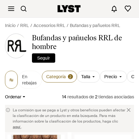
Inicio
RRL
Accesorios RRL
Bufandas y pañuelos RRL
Bufandas y pañuelos RRL de
hombre
Seguir
En
Categoría
Talla
Precio
Col
2
rebajas
Ordenar
14
resultados
de
2
tiendas asociadas
La comisión que se paga a Lyst y otros beneficios pueden afectar
la clasificación de un producto en esta búsqueda. Para más
información sobre la clasificación de los productos, haga clic
aquí
.