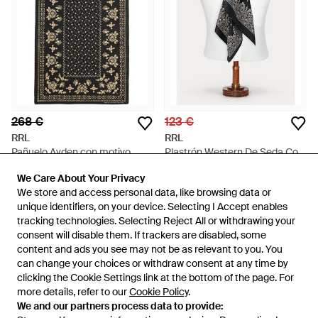
268 €
123 €
RRL
RRL
Pañuelo Ayden con motivo
Plastrón Western De Seda Con
floral - Negro
Bandana - Blanco
En
FARFETCH
En
Ralph Lauren
We Care About Your Privacy
We Care About Your Privacy
AGOTADO
AGOTADO
We store and access personal data, like browsing data or
We store and access personal data, like browsing data or
unique identifiers, on your device. Selecting I Accept enables
unique identifiers, on your device. Selecting I Accept enables
tracking technologies. Selecting Reject All or withdrawing your
tracking technologies. Selecting Reject All or withdrawing your
consent will disable them. If trackers are disabled, some
consent will disable them. If trackers are disabled, some
content and ads you see may not be as relevant to you. You
content and ads you see may not be as relevant to you. You
can change your choices or withdraw consent at any time by
can change your choices or withdraw consent at any time by
clicking the Cookie Settings link at the bottom of the page. For
clicking the Cookie Settings link at the bottom of the page. For
more details, refer to our
more details, refer to our
Cookie Policy
Cookie Policy
.
.
We and our partners process data to provide:
We and our partners process data to provide: