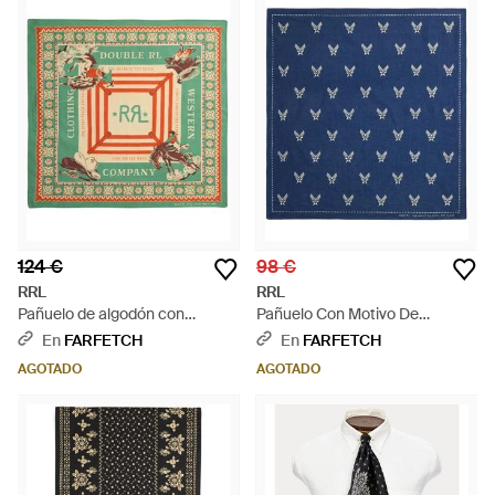
124 €
98 €
RRL
RRL
Pañuelo de algodón con
Pañuelo Con Motivo De
estampado ecuestre - Verde
Estrellas - Azul
En
FARFETCH
En
FARFETCH
AGOTADO
AGOTADO