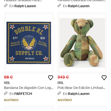
Pasador Grabado Para
Pañuelo Cuadrado De Bolsillo
Bandana - Gris
De Lino - Blanco
En
Ralph Lauren
En
Ralph Lauren
98 €
343 €
RRL
RRL
Bandana De Algodón Con Logo
Polo Bear De Edición Limitada -
Estampado - Azul
Verde
En
FARFETCH
En
Ralph Lauren
AGOTADO
AGOTADO