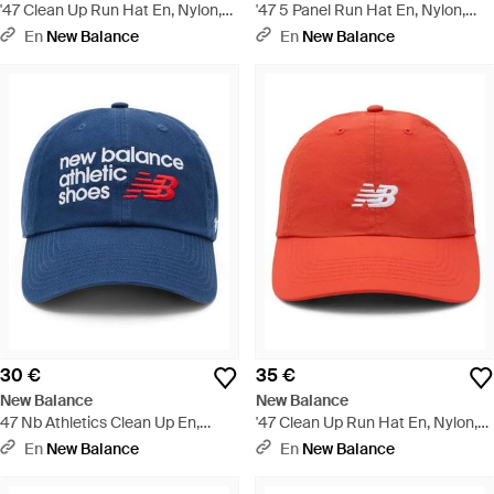
'47 Clean Up Run Hat En, Nylon,
'47 5 Panel Run Hat En, Nylon,
Talla - Azul
Talla - Negro
En
New Balance
En
New Balance
30 €
35 €
New Balance
New Balance
47 Nb Athletics Clean Up En,
'47 Clean Up Run Hat En, Nylon,
Nylon, Talla - Azul
Talla - Rojo
En
New Balance
En
New Balance