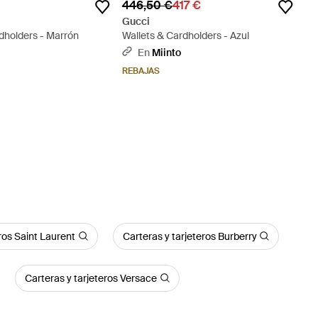
446,50 €
417 €
Gucci
dholders - Marrón
Wallets & Cardholders - Azul
En
Miinto
REBAJAS
ros Saint Laurent
Carteras y tarjeteros Burberry
Carteras y tarjeteros Versace