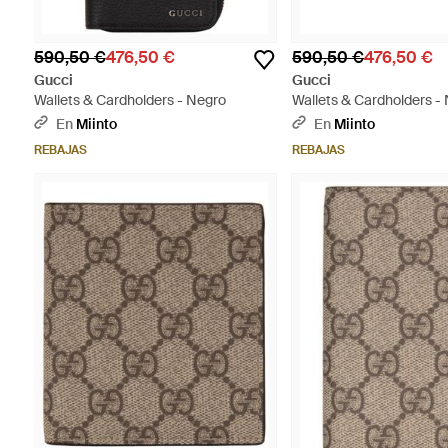
590,50 €
476,50 €
590,50 €
476,50 €
Gucci
Gucci
Wallets & Cardholders - Negro
Wallets & Cardholders -
En
Miinto
En
Miinto
REBAJAS
REBAJAS