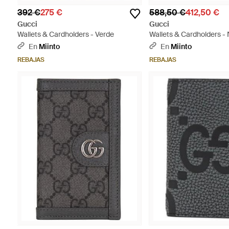
392 €
275 €
588,50 €
412,50 €
Gucci
Gucci
Wallets & Cardholders - Verde
Wallets & Cardholders -
En
Miinto
En
Miinto
REBAJAS
REBAJAS