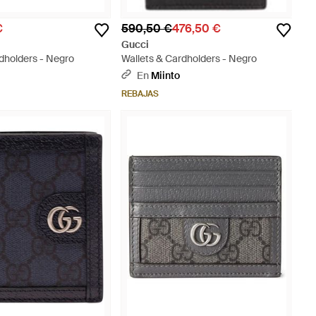
€
590,50 €
476,50 €
Gucci
dholders - Negro
Wallets & Cardholders - Negro
En
Miinto
REBAJAS