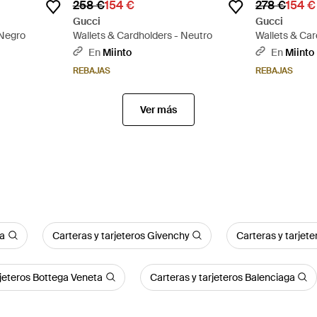
258 €
154 €
278 €
154 €
Gucci
Gucci
 Negro
Wallets & Cardholders - Neutro
Wallets & Car
En
Miinto
En
Miinto
REBAJAS
REBAJAS
Ver más
da
Carteras y tarjeteros Givenchy
Carteras y tarjete
rjeteros Bottega Veneta
Carteras y tarjeteros Balenciaga