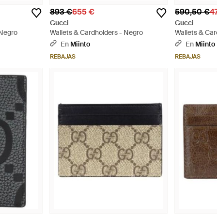
893 €
655 €
590,50 €
4
Gucci
Gucci
 Negro
Wallets & Cardholders - Negro
Wallets & Car
En
Miinto
En
Miinto
REBAJAS
REBAJAS