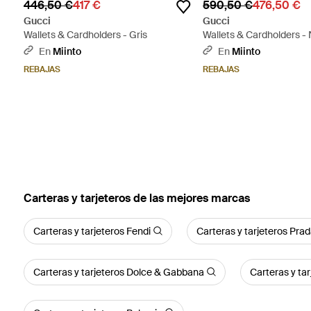
446,50 €
417 €
590,50 €
476,50 €
Gucci
Gucci
Wallets & Cardholders - Gris
Wallets & Cardholders -
En
Miinto
En
Miinto
REBAJAS
REBAJAS
Carteras y tarjeteros de las mejores marcas
Carteras y tarjeteros Fendi
Carteras y tarjeteros Pra
Carteras y tarjeteros Dolce & Gabbana
Carteras y ta