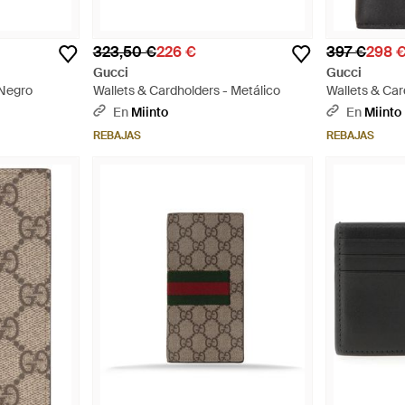
323,50 €
226 €
397 €
298 
Gucci
Gucci
 Negro
Wallets & Cardholders - Metálico
Wallets & Car
En
Miinto
En
Miinto
REBAJAS
REBAJAS