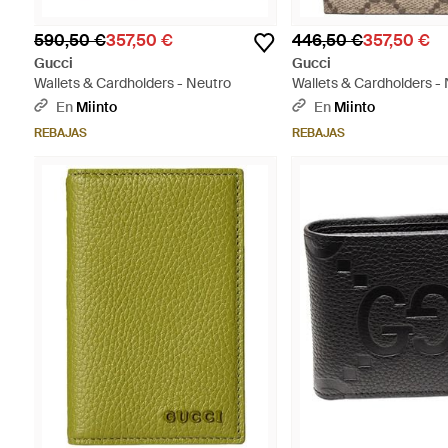
590,50 €
357,50 €
446,50 €
357,50 €
Gucci
Gucci
Wallets & Cardholders - Neutro
Wallets & Cardholders -
En
Miinto
En
Miinto
REBAJAS
REBAJAS