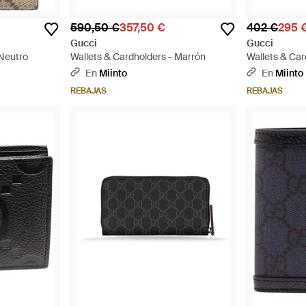
590,50 €
357,50 €
402 €
295 
Gucci
Gucci
 Neutro
Wallets & Cardholders - Marrón
Wallets & Car
En
Miinto
En
Miinto
REBAJAS
REBAJAS