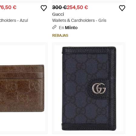
76,50 €
300 €
254,50 €
Gucci
dholders - Azul
Wallets & Cardholders - Gris
En
Miinto
REBAJAS