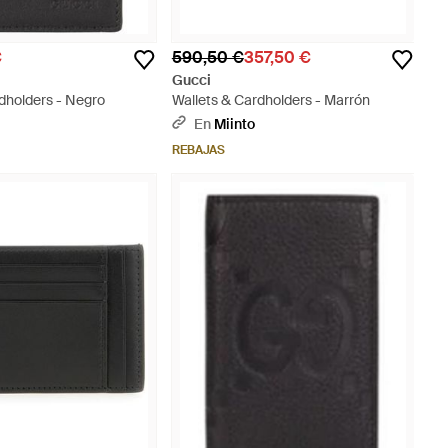
€
590,50 €
357,50 €
Gucci
dholders - Negro
Wallets & Cardholders - Marrón
En
Miinto
REBAJAS