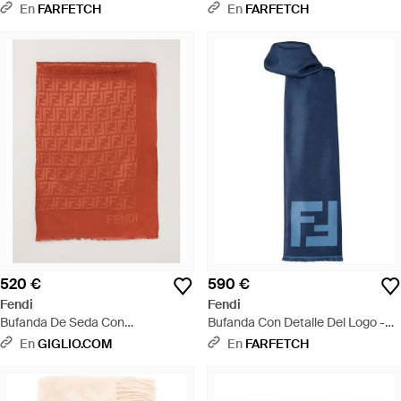
Neutro
Neutro
En
FARFETCH
En
FARFETCH
520 €
590 €
Fendi
Fendi
Bufanda De Seda Con
Bufanda Con Detalle Del Logo -
Monograma Ff En Jacquard Y
Azul
En
GIGLIO.COM
En
FARFETCH
Bordes Desflecados - Naranja