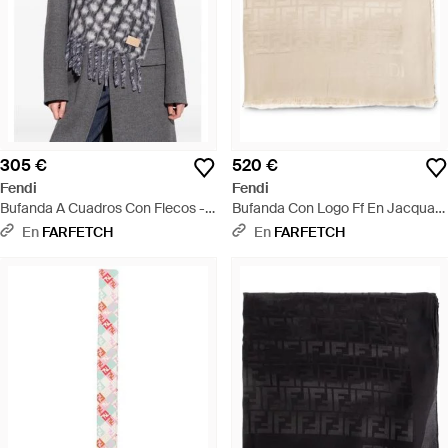
305 €
520 €
Fendi
Fendi
Bufanda A Cuadros Con Flecos -
Bufanda Con Logo Ff En Jacquard
Gris
- Neutro
En
FARFETCH
En
FARFETCH