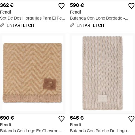
362 €
590 €
Fendi
Fendi
Set De Dos Horquillas Para El Pelo
Bufanda Con Logo Bordado -
Con Detalles De Cristal Y Logo Ff
Blanco
En
FARFETCH
En
FARFETCH
- Metálico
590 €
545 €
Fendi
Fendi
Bufanda Con Logo En Chevron -
Bufanda Con Parche Del Logo -