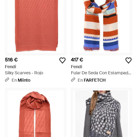
516 €
417 €
Fendi
Fendi
Silky Scarves - Rojo
Fular De Seda Con Estampado
Pequin - Azul
En
Miinto
En
FARFETCH