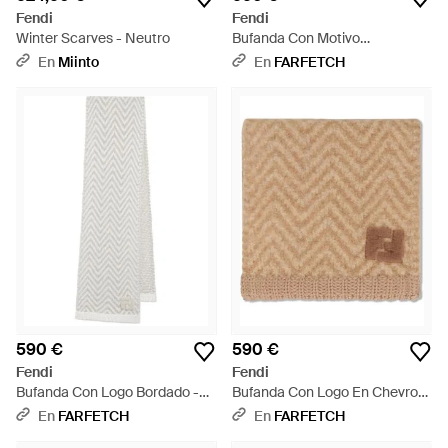
Fendi
Fendi
Winter Scarves - Neutro
Bufanda Con Motivo
Geométrico - Metálico
En
Miinto
En
FARFETCH
590 €
590 €
Fendi
Fendi
Bufanda Con Logo Bordado -
Bufanda Con Logo En Chevron
Blanco
- Neutro
En
FARFETCH
En
FARFETCH