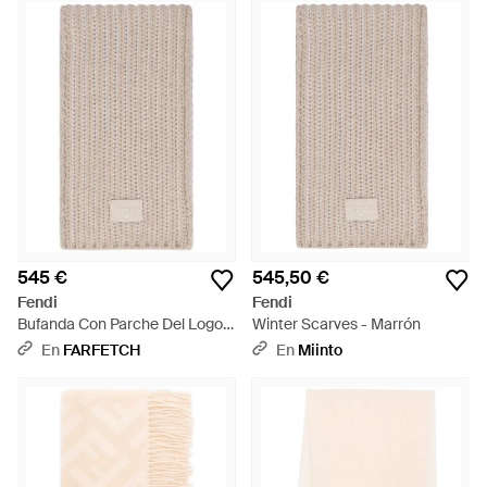
545 €
545,50 €
Fendi
Fendi
Bufanda Con Parche Del Logo -
Winter Scarves - Marrón
Neutro
En
FARFETCH
En
Miinto