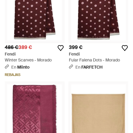
486 €
389 €
399 €
Fendi
Fendi
Winter Scarves - Morado
Fular Falena Dots - Morado
En
Miinto
En
FARFETCH
REBAJAS