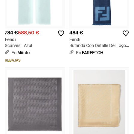
784 €
588,50 €
484 €
Fendi
Fendi
Scarves - Azul
Bufanda Con Detalle Del Logo -
Azul
En
Miinto
En
FARFETCH
REBAJAS