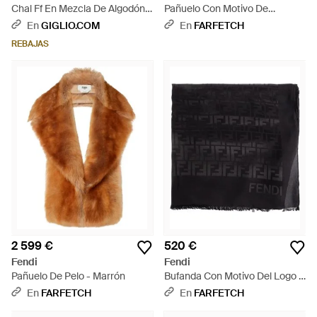
Chal Ff En Mezcla De Algodón
Pañuelo Con Motivo De
Y Lana Jacquard - Azul
Lunares - Azul
En
GIGLIO.COM
En
FARFETCH
REBAJAS
2 599 €
520 €
Fendi
Fendi
Pañuelo De Pelo - Marrón
Bufanda Con Motivo Del Logo -
Negro
En
FARFETCH
En
FARFETCH