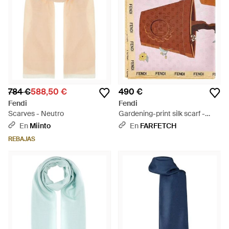
784 €
588,50 €
490 €
Fendi
Fendi
Scarves - Neutro
Gardening-print silk scarf -
Blanco
En
Miinto
En
FARFETCH
REBAJAS