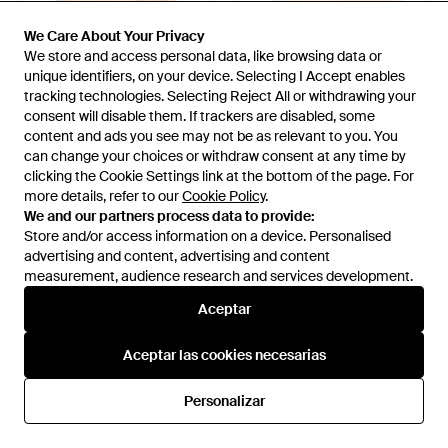
We Care About Your Privacy
We Care About Your Privacy
We store and access personal data, like browsing data or
We store and access personal data, like browsing data or
unique identifiers, on your device. Selecting I Accept enables
unique identifiers, on your device. Selecting I Accept enables
tracking technologies. Selecting Reject All or withdrawing your
tracking technologies. Selecting Reject All or withdrawing your
consent will disable them. If trackers are disabled, some
consent will disable them. If trackers are disabled, some
content and ads you see may not be as relevant to you. You
content and ads you see may not be as relevant to you. You
can change your choices or withdraw consent at any time by
can change your choices or withdraw consent at any time by
851 €
784 €
567 €
clicking the Cookie Settings link at the bottom of the page. For
clicking the Cookie Settings link at the bottom of the page. For
Fendi
Fendi
more details, refer to our
more details, refer to our
Cookie Policy
Cookie Policy
.
.
Bufanda Con Logo Ff - Neutro
Fular Con Logo Ff - Neutro
We and our partners process data to provide:
We and our partners process data to provide:
En
FARFETCH
En
FARFETCH
Store and/or access information on a device. Personalised
Store and/or access information on a device. Personalised
REBAJAS
advertising and content, advertising and content
advertising and content, advertising and content
measurement, audience research and services development.
measurement, audience research and services development.
Aceptar
Aceptar
Aceptar las cookies necesarias
Aceptar las cookies necesarias
Personalizar
Personalizar