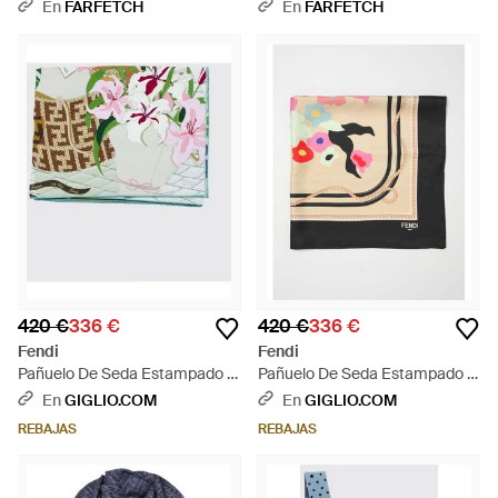
Neutro
Floral - Blanco
En
FARFETCH
En
FARFETCH
420 €
336 €
420 €
336 €
Fendi
Fendi
Pañuelo De Seda Estampado -
Pañuelo De Seda Estampado -
Gris
Neutro
En
GIGLIO.COM
En
GIGLIO.COM
REBAJAS
REBAJAS