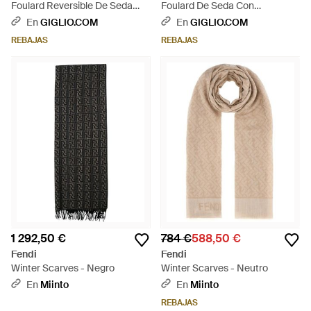
Foulard Reversible De Seda
Foulard De Seda Con
Con Estampado De Lunares -
Estampado Floral - Multicolor
En
GIGLIO.COM
En
GIGLIO.COM
Morado
REBAJAS
REBAJAS
1 292,50 €
784 €
588,50 €
Fendi
Fendi
Winter Scarves - Negro
Winter Scarves - Neutro
En
Miinto
En
Miinto
REBAJAS