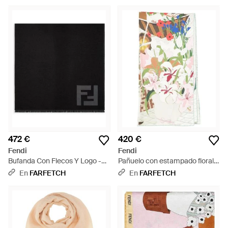
472 €
420 €
Fendi
Fendi
Bufanda Con Flecos Y Logo -
Pañuelo con estampado floral -
Negro
Blanco
En
FARFETCH
En
FARFETCH