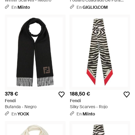
Winter Scarves - Neutro
Foulard Cuadrado De Pura
Seda Con Motivo De Rayas
En
Miinto
En
GIGLIO.COM
Bicolor - Azul
378 €
188,50 €
Fendi
Fendi
Bufanda - Negro
Silky Scarves - Rojo
En
YOOX
En
Miinto