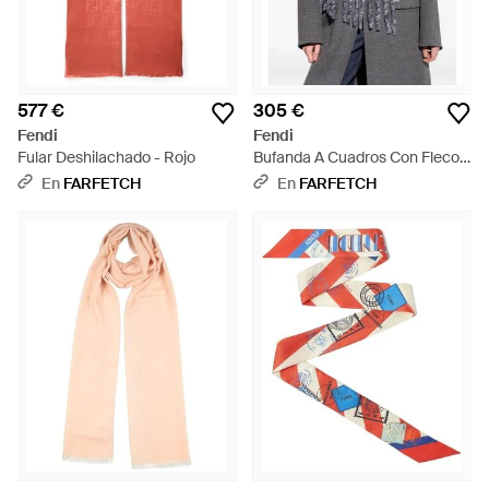
577 €
305 €
Fendi
Fendi
Fular Deshilachado - Rojo
Bufanda A Cuadros Con Flecos
- Gris
En
FARFETCH
En
FARFETCH