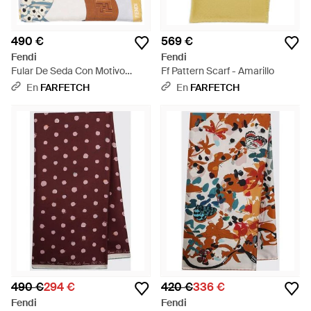
490 €
569 €
Fendi
Fendi
Fular De Seda Con Motivo
Ff Pattern Scarf - Amarillo
Gardening - Blanco
En
FARFETCH
En
FARFETCH
490 €
294 €
420 €
336 €
Fendi
Fendi