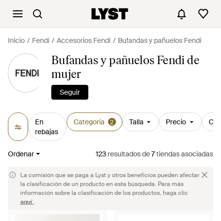
Inicio
Fendi
Accesorios Fendi
Bufandas y pañuelos Fendi
Bufandas y pañuelos Fendi de
mujer
Seguir
En
Categoría
Talla
Precio
Col
2
rebajas
Ordenar
123
resultados
de
7
tiendas asociadas
La comisión que se paga a Lyst y otros beneficios pueden afectar
la clasificación de un producto en esta búsqueda. Para más
información sobre la clasificación de los productos, haga clic
aquí
.