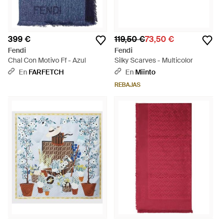
399 €
119,50 €
73,50 €
Fendi
Fendi
Chal Con Motivo Ff - Azul
Silky Scarves - Multicolor
En
FARFETCH
En
Miinto
REBAJAS