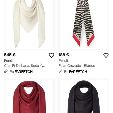
545 €
188 €
Fendi
Fendi
Chal Ff De Lana, Seda Y
Fular Cruzado - Blanco
Cachemira - Blanco
En
FARFETCH
En
FARFETCH