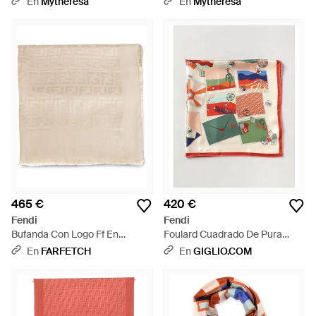
En
Mytheresa
En
Mytheresa
465 €
420 €
Fendi
Fendi
Bufanda Con Logo Ff En
Foulard Cuadrado De Pura
Jacquard - Neutro
Seda Con Estampado Gráfico
En
FARFETCH
En
GIGLIO.COM
Integral - Multicolor