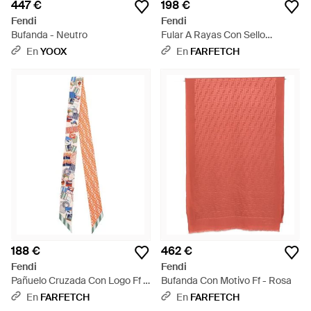
447 €
198 €
Fendi
Fendi
Bufanda - Neutro
Fular A Rayas Con Sello
Estampado - Blanco
En
YOOX
En
FARFETCH
188 €
462 €
Fendi
Fendi
Pañuelo Cruzada Con Logo Ff -
Bufanda Con Motivo Ff - Rosa
Blanco
En
FARFETCH
En
FARFETCH