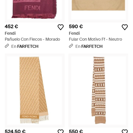
452 €
590 €
Fendi
Fendi
Pañuelo Con Flecos - Morado
Fular Con Motivo Ff - Neutro
En
FARFETCH
En
FARFETCH
524,50 €
550 €