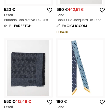
520 €
590 €
442,51 €
Fendi
Fendi
Bufanda Con Motivo Ff - Gris
Chal Ff De Jacquard De Lana Y
Seda - Neutro
En
FARFETCH
En
GIGLIO.COM
REBAJAS
550 €
412,49 €
190 €
Fendi
Fendi