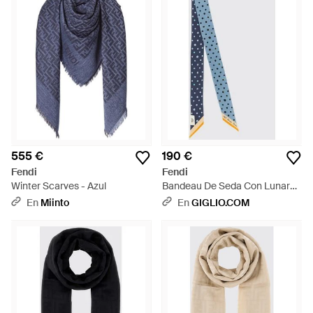
555 €
190 €
Fendi
Fendi
Winter Scarves - Azul
Bandeau De Seda Con Lunares
Biselados - Azul
En
Miinto
En
GIGLIO.COM