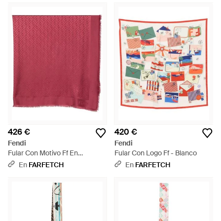
426 €
420 €
Fendi
Fendi
Fular Con Motivo Ff En
Fular Con Logo Ff - Blanco
Jacquard - Rojo
En
FARFETCH
En
FARFETCH