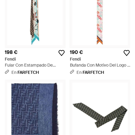
198 €
190 €
Fendi
Fendi
Fular Con Estampado De
Bufanda Con Motivo Del Logo -
Peces - Azul
Blanco
En
FARFETCH
En
FARFETCH