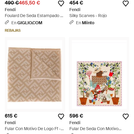
490 €
465,50 €
454 €
Fendi
Fendi
Foulard De Seda Estampado -
Silky Scarves - Rojo
Azul
En
GIGLIO.COM
En
Miinto
REBAJAS
615 €
596 €
Fendi
Fendi
Fular Con Motivo De Logo Ff -
Fular De Seda Con Motivo