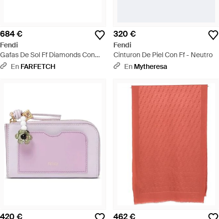
684 €
320 €
Fendi
Fendi
Gafas De Sol Ff Diamonds Con
Cinturon De Piel Con Ff - Neutro
Montura Cat Eye - Neutro
En
FARFETCH
En
Mytheresa
420 €
462 €