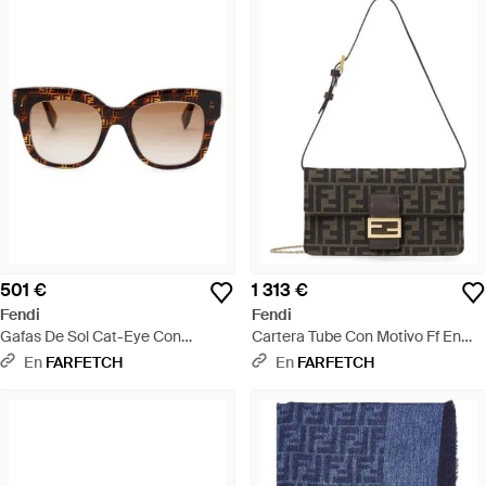
501 €
1 313 €
Fendi
Fendi
Gafas De Sol Cat-Eye Con
Cartera Tube Con Motivo Ff En
Monograma Ff - Marrón
Jacquard - Blanco
En
FARFETCH
En
FARFETCH