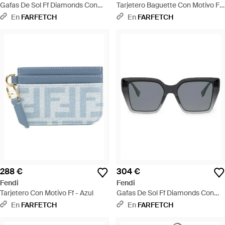
Gafas De Sol Ff Diamonds Con
Tarjetero Baguette Con Motivo Ff
Montura Cat Eye - Negro
En Relieve - Rosa
En
FARFETCH
En
FARFETCH
288 €
304 €
Fendi
Fendi
Tarjetero Con Motivo Ff - Azul
Gafas De Sol Ff Diamonds Con
Montura Cuadrada - Gris
En
FARFETCH
En
FARFETCH