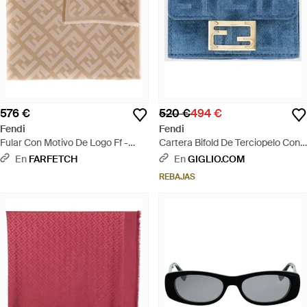
576 €
520 €
494 €
Fendi
Fendi
Fular Con Motivo De Logo Ff -
Cartera Bifold De Terciopelo Con
Neutro
Motivo Jacquard Ff All-Over - Azul
En
FARFETCH
En
GIGLIO.COM
REBAJAS