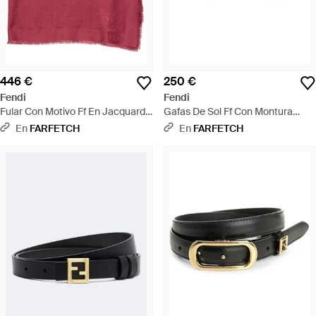
446 €
250 €
Fendi
Fendi
Fular Con Motivo Ff En Jacquard -
Gafas De Sol Ff Con Montura
Rojo
Rectangular - Negro
En
FARFETCH
En
FARFETCH