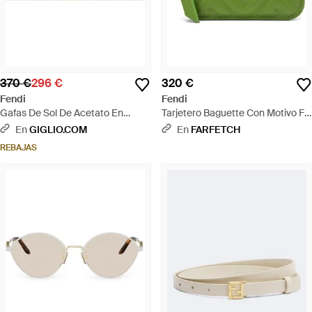
370 €
296 €
320 €
Fendi
Fendi
Gafas De Sol De Acetato En
Tarjetero Baguette Con Motivo Ff
Forma De Lágrima Con
- Verde
En
GIGLIO.COM
En
FARFETCH
Monograma Ff - Marrón
REBAJAS