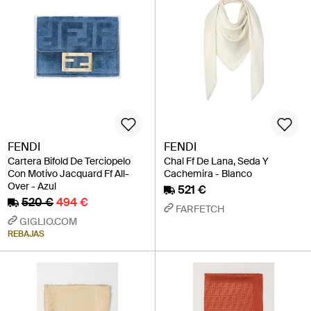
FENDI
FENDI
Cartera Bifold De Terciopelo
Chal Ff De Lana, Seda Y
Con Motivo Jacquard Ff All-
Cachemira - Blanco
Over - Azul
521 €
520 €
494 €
FARFETCH
GIGLIO.COM
REBAJAS