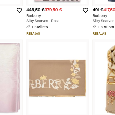
446,50 €
379,50 €
491 €
417,5
Burberry
Burberry
Silky Scarves - Rosa
Silky Scarves 
En
Miinto
En
Miinto
REBAJAS
REBAJAS