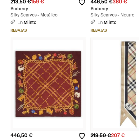
213,50 €
159 €
446,50 €
380 €
Burberry
Burberry
Silky Scarves - Metálico
Silky Scarves - Neutro
En
Miinto
En
Miinto
REBAJAS
REBAJAS
446,50 €
213,50 €
207 €