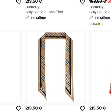
213,50 €
188,50 €
15
Burberry
Burberry
Silky Scarves - Metálico
Silky Scarves
En
Miinto
En
Miinto
REBAJAS
213,50 €
213,50 €