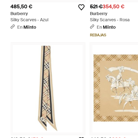
485,50 €
521 €
354,50 €
Burberry
Burberry
Silky Scarves - Azul
Silky Scarves - Rosa
En
Miinto
En
Miinto
REBAJAS