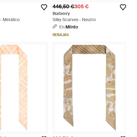
446,50 €
305 €
Burberry
 - Metálico
Silky Scarves - Neutro
En
Miinto
REBAJAS