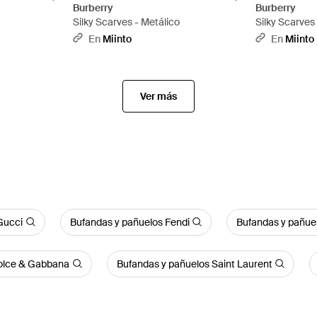
Burberry
Burberry
Silky Scarves - Metálico
Silky Scarves
En
Miinto
En
Miinto
Ver más
Gucci
Bufandas y pañuelos Fendi
Bufandas y pañue
olce & Gabbana
Bufandas y pañuelos Saint Laurent