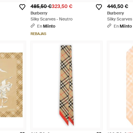
485,50 €
323,50 €
446,50 €
Burberry
Burberry
Silky Scarves - Neutro
Silky Scarves
En
Miinto
En
Miinto
REBAJAS