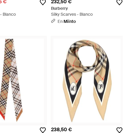
5 €
232,50 €
Burberry
 - Blanco
Silky Scarves - Blanco
En
Miinto
238,50 €