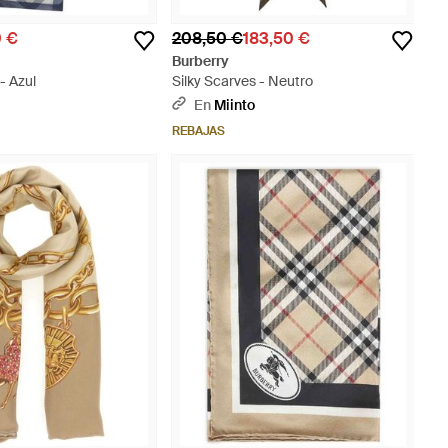
0 €
208,50 €
183,50 €
Burberry
- Azul
Silky Scarves - Neutro
En
Miinto
REBAJAS