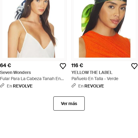
64 €
116 €
Seven Wonders
YELLOW THE LABEL
Fular Para La Cabeza Tanah En
Pañuelo En Talla - Verde
Color Negro, Blanco Talla
En
REVOLVE
En
REVOLVE
(También En Xs-M) - Negro
Ver más