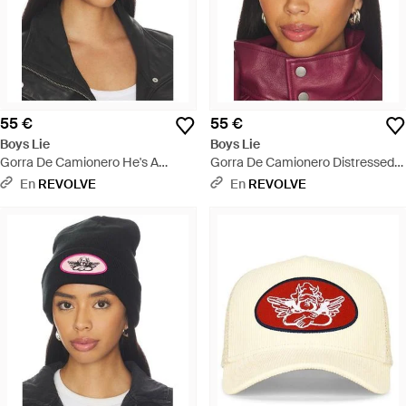
55 €
55 €
Boys Lie
Boys Lie
Gorra De Camionero He's A
Gorra De Camionero Distressed
Cheetah En Color Negro Talla -
En Color Ivory Talla - Rosa
En
REVOLVE
En
REVOLVE
Negro