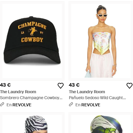
43 €
43 €
The Laundry Room
The Laundry Room
Sombrero Champagne Cowboy
Pañuelo Sedoso Wild Caught
Trucker En Color Negro Talla -
Sardines En Color Amarillo Talla -
En
REVOLVE
En
REVOLVE
Negro
Amarillo