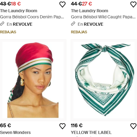
43 €
18 €
44 €
27 €
The Laundry Room
The Laundry Room
Gorra Béisbol Coors Denim Papa
Gorra Béisbol Wild Caught Papa
Cap En Color Crema Talla - Azul
Cap En Color Blanco Talla - Azul
En
REVOLVE
En
REVOLVE
REBAJAS
REBAJAS
65 €
116 €
Seven Wonders
YELLOW THE LABEL