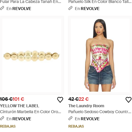
Fular Para La Cabeza Tanah En
Pañuelo Silk En Color Blanco Talla
Color Rojo Talla (También En Xs-
- Verde
En
REVOLVE
En
REVOLVE
M) - Rojo
106 €
101 €
42 €
22 €
YELLOW THE LABEL
The Laundry Room
Cinturón Marbella En Color Oro
Pañuelo Sedoso Cowboy Country
Metálico Talla - Multicolor
Grown Wild Berries En Color
En
REVOLVE
En
REVOLVE
Rosado Talla - Rosa
REBAJAS
REBAJAS