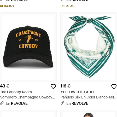
REBAJAS
REBAJAS
43 €
116 €
The Laundry Room
YELLOW THE LABEL
Sombrero Champagne Cowboy
Pañuelo Silk En Color Blanco Talla
Trucker En Color Negro Talla -
- Verde
En
REVOLVE
En
REVOLVE
Negro