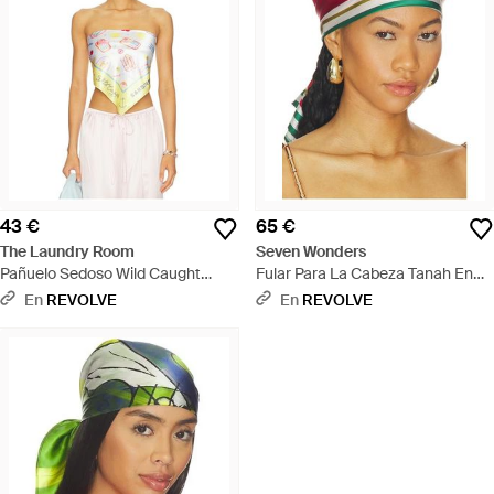
43 €
65 €
The Laundry Room
Seven Wonders
Pañuelo Sedoso Wild Caught
Fular Para La Cabeza Tanah En
Sardines En Color Amarillo Talla -
Color Rojo Talla (También En Xs-
En
REVOLVE
En
REVOLVE
Amarillo
M) - Rojo