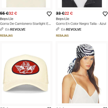
55 €
32 €
33 €
22 €
Boys Lie
Boys Lie
Gorra De Camionero Starlight En
Gorro En Color Negro Talla - Azul
Color Rojo Talla - Rojo
En
REVOLVE
En
REVOLVE
REBAJAS
REBAJAS