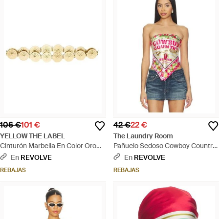
106 €
101 €
42 €
22 €
YELLOW THE LABEL
The Laundry Room
Cinturón Marbella En Color Oro
Pañuelo Sedoso Cowboy Country
Metálico Talla - Multicolor
Grown Wild Berries En Color
En
REVOLVE
En
REVOLVE
Rosado Talla - Rosa
REBAJAS
REBAJAS