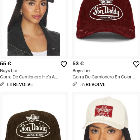
55 €
53 €
Boys Lie
Boys Lie
Gorra De Camionero He's A
Gorra De Camionero En Color
Cheetah En Color Negro Talla -
Rojo Talla - Rojo
En
REVOLVE
En
REVOLVE
Negro