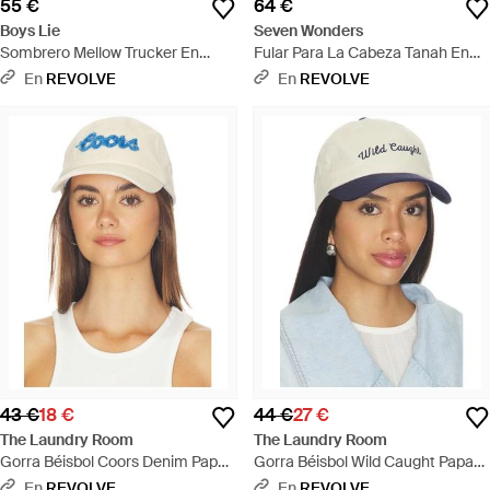
55 €
64 €
Boys Lie
Seven Wonders
Sombrero Mellow Trucker En
Fular Para La Cabeza Tanah En
Color Amarillo Talla - Rojo
Color Negro, Blanco Talla
En
REVOLVE
En
REVOLVE
(También En Xs-M) - Negro
43 €
18 €
44 €
27 €
The Laundry Room
The Laundry Room
Gorra Béisbol Coors Denim Papa
Gorra Béisbol Wild Caught Papa
Cap En Color Crema Talla - Azul
Cap En Color Blanco Talla - Azul
En
REVOLVE
En
REVOLVE