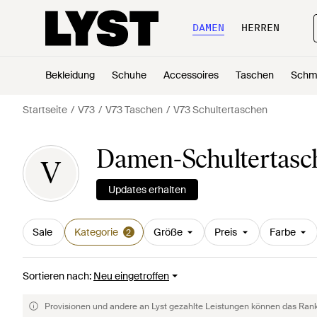
DAMEN
HERREN
Bekleidung
Schuhe
Accessoires
Taschen
Schm
Startseite
V73
V73 Taschen
V73 Schultertaschen
Damen-Schultertasc
V
Updates erhalten
Sale
Kategorie
Größe
Preis
Farbe
2
Sortieren nach
:
Neu eingetroffen
Provisionen und andere an Lyst gezahlte Leistungen können das Rankin