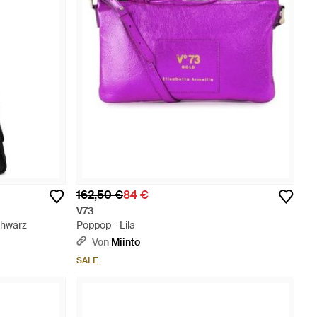
162,50 €
84 €
V73
chwarz
Poppop - Lila
Von
Miinto
SALE