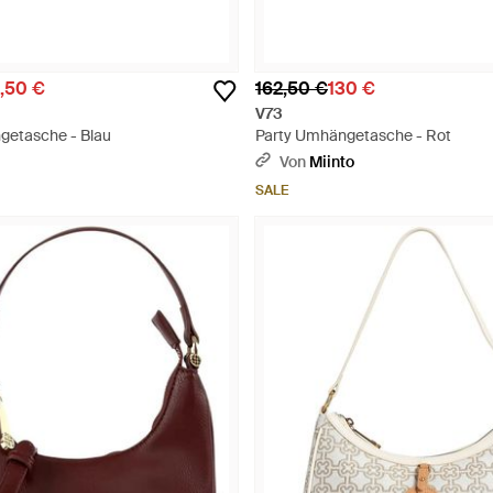
,50 €
162,50 €
130 €
V73
getasche - Blau
Party Umhängetasche - Rot
Von
Miinto
SALE