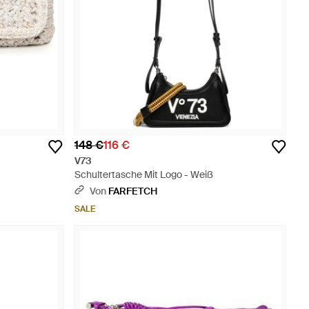
148 €
116 €
V73
Schultertasche Mit Logo - Weiß
Von
FARFETCH
SALE