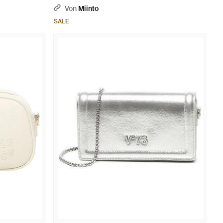
Von
Miinto
SALE