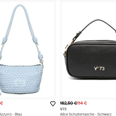
 €
162,50 €
114 €
V73
zzurro - Blau
Alice Schultertasche - Schwarz