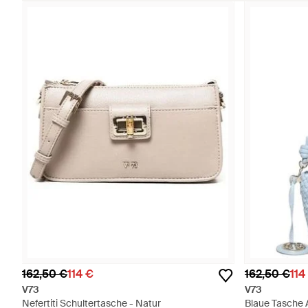
162,50 €
114 €
162,50 €
114
V73
V73
Nefertiti Schultertasche - Natur
Blaue Tasche A