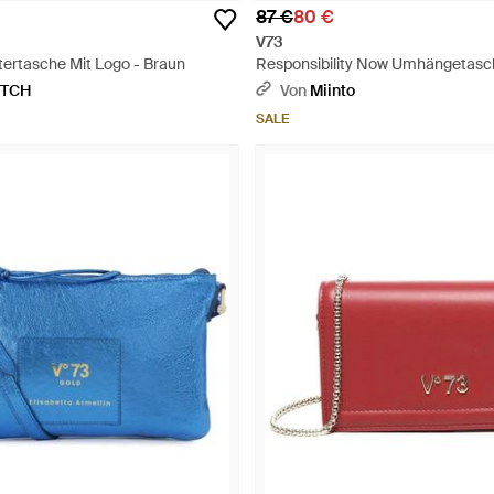
87 €
80 €
V73
tertasche Mit Logo - Braun
Responsibility Now Umhängetasc
ETCH
Von
Miinto
SALE