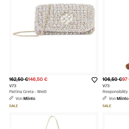
162,50 €
146,50 €
106,50 €
97
V73
V73
Pattina Greta - Weiß
Responsibility
Von
Miinto
Von
Miinto
SALE
SALE