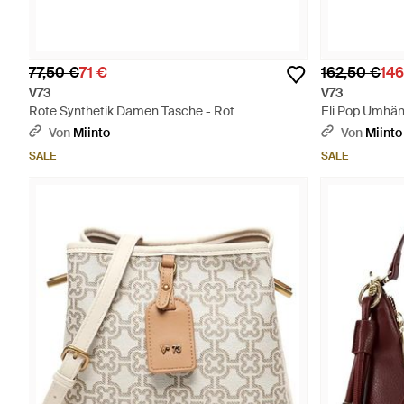
77,50 €
71 €
162,50 €
146
V73
V73
Rote Synthetik Damen Tasche - Rot
Eli Pop Umhän
Von
Miinto
Von
Miinto
SALE
SALE