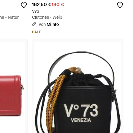
162,50 €
130 €
V73
he - Natur
Clutches - Weiß
Von
Miinto
SALE