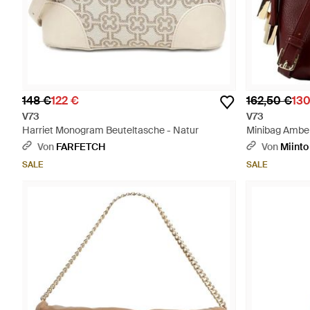
148 €
122 €
162,50 €
130
V73
V73
Harriet Monogram Beuteltasche - Natur
Minibag Amber
Von
FARFETCH
Von
Miinto
SALE
SALE