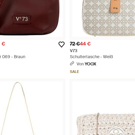
 €
72 €
44 €
V73
 069 - Braun
Schultertasche - Weiß
Von
YOOX
SALE