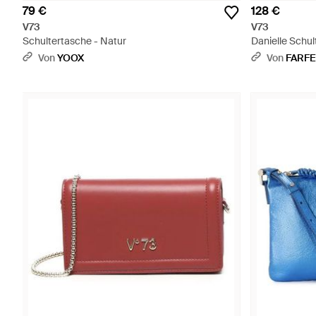
79 €
128 €
V73
V73
Schultertasche - Natur
Danielle Schul
Von
YOOX
Von
FARF