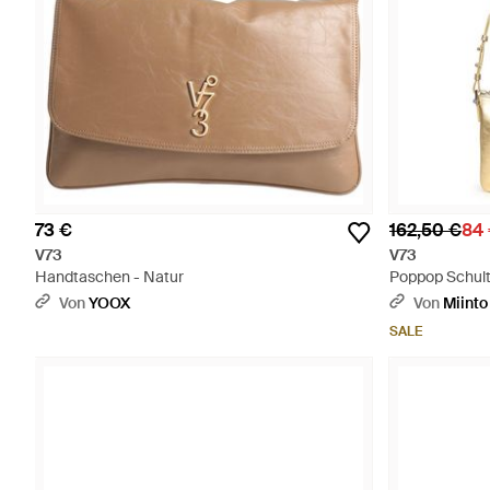
73 €
162,50 €
84
V73
V73
Handtaschen - Natur
Poppop Schult
Von
YOOX
Von
Miinto
SALE