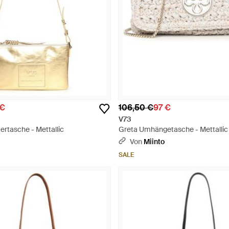
 €
106,50 €
97 €
V73
ertasche - Mettallic
Greta Umhängetasche - Mettallic
Von
Miinto
SALE