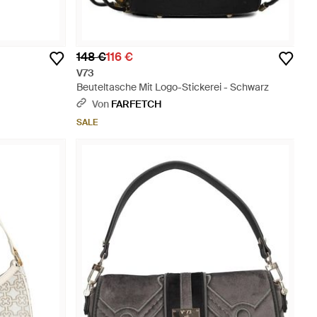
148 €
116 €
V73
Beuteltasche Mit Logo-Stickerei - Schwarz
Von
FARFETCH
SALE