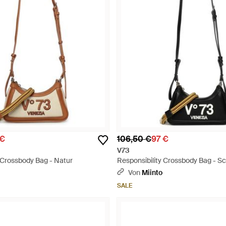
 €
106,50 €
97 €
V73
 Crossbody Bag - Natur
Responsibility Crossbody Bag - S
Von
Miinto
SALE