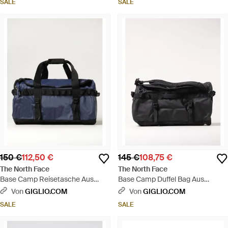
SALE
SALE
150 €
112,50 €
145 €
108,75 €
The North Face
The North Face
Base Camp Reisetasche Aus
Base Camp Duffel Bag Aus
Recyceltem Nylon - Blau
Recyceltem Technischem
Von
GIGLIO.COM
Von
GIGLIO.COM
Gewebe - Schwarz
SALE
SALE