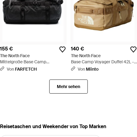
155 €
140 €
The North Face
The North Face
Mittelgroße Base Camp
Base Camp Voyager Duffel 42L -
Reisetasche - Schwarz
Mettallic
Von
FARFETCH
Von
Miinto
Mehr sehen
Reisetaschen und Weekender von Top Marken