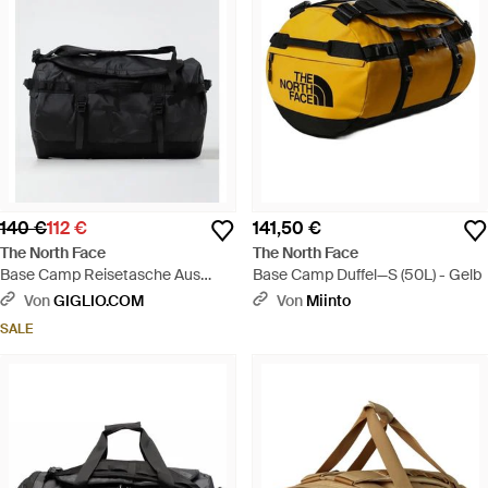
140 €
112 €
141,50 €
The North Face
The North Face
Base Camp Reisetasche Aus
Base Camp Duffel—S (50L) - Gelb
Recyceltem Nylon - Schwarz
Von
GIGLIO.COM
Von
Miinto
SALE