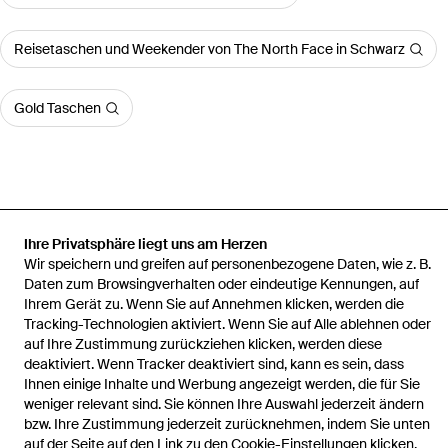
Reisetaschen und Weekender von The North Face in Schwarz
Gold Taschen
Startseite
Damen Reisetaschen und Weekender
The North Face
Ihre Privatsphäre liegt uns am Herzen
Reisetaschen und Weekender
Reisetasche Base Camp M
Schwarz/Weiß
Wir speichern und greifen auf personenbezogene Daten, wie z. B.
Daten zum Browsingverhalten oder eindeutige Kennungen, auf
Ihrem Gerät zu. Wenn Sie auf Annehmen klicken, werden die
Tracking-Technologien aktiviert. Wenn Sie auf Alle ablehnen oder
auf Ihre Zustimmung zurückziehen klicken, werden diese
deaktiviert. Wenn Tracker deaktiviert sind, kann es sein, dass
Hilfe und Informationen
Ihnen einige Inhalte und Werbung angezeigt werden, die für Sie
weniger relevant sind. Sie können Ihre Auswahl jederzeit ändern
bzw. Ihre Zustimmung jederzeit zurücknehmen, indem Sie unten
auf der Seite auf den Link zu den Cookie-Einstellungen klicken.