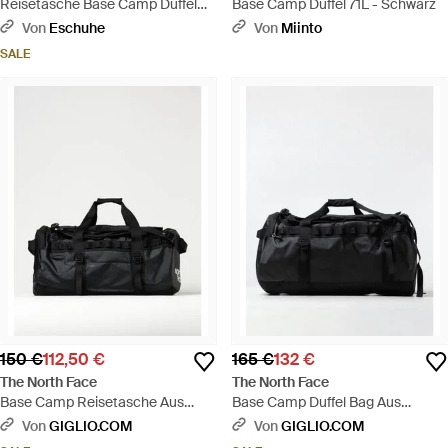
Reisetasche Base Camp Duffel
Base Camp Duffel 71L - Schwarz
50L Nf0A52Stubo1 - Mettallic
Von
Eschuhe
Von
Miinto
SALE
150 €
112,50 €
165 €
132 €
The North Face
The North Face
Base Camp Reisetasche Aus
Base Camp Duffel Bag Aus
Recyceltem Nylon - Schwarz
Recyceltem Nylon - Schwarz
Von
GIGLIO.COM
Von
GIGLIO.COM