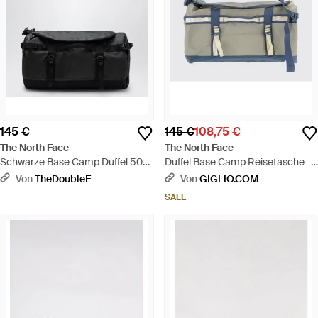
145 €
145 €
108,75 €
The North Face
The North Face
Schwarze Base Camp Duffel 50L
Duffel Base Camp Reisetasche -
S Reisetasche - Schwarz
Blau
Von
TheDoubleF
Von
GIGLIO.COM
SALE