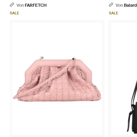
Von
FARFETCH
Von
Balard
SALE
SALE