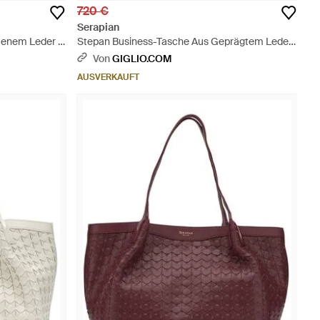
720 €
Serapian
tenem Leder -
Stepan Business-Tasche Aus Geprägtem Leder
- Schwarz
Von
GIGLIO.COM
AUSVERKAUFT