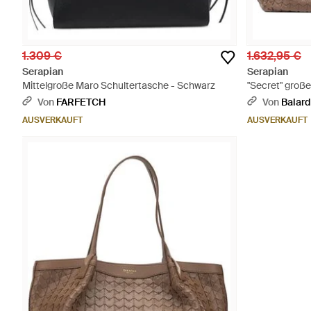
1.309 €
1.632,95 €
Serapian
Serapian
Mittelgroße Maro Schultertasche - Schwarz
"Secret" groß
Von
FARFETCH
Von
Balard
AUSVERKAUFT
AUSVERKAUFT