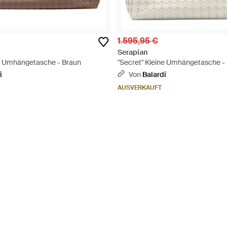
1.595,95 €
Serapian
e Umhängetasche - Braun
"Secret" Kleine Umhängetasche -
i
Von
Balardi
AUSVERKAUFT