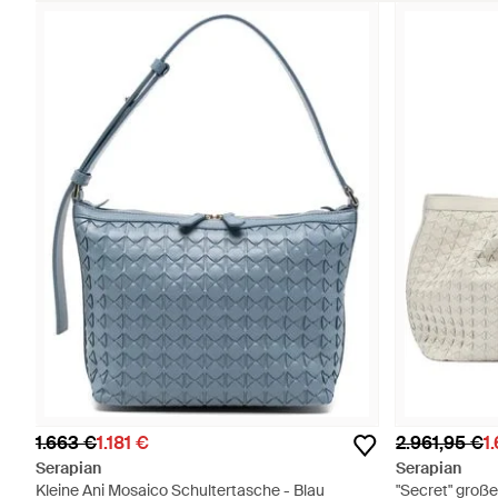
1.663 €
1.181 €
2.961,95 €
1
Serapian
Serapian
Kleine Ani Mosaico Schultertasche - Blau
"Secret" groß