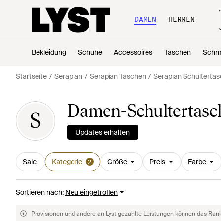
DAMEN
HERREN
Bekleidung
Schuhe
Accessoires
Taschen
Schm
Startseite
Serapian
Serapian Taschen
Serapian Schulterta
Damen-Schultertasc
S
Updates erhalten
Sale
Kategorie
Größe
Preis
Farbe
2
Sortieren nach
:
Neu eingetroffen
Provisionen und andere an Lyst gezahlte Leistungen können das Rankin