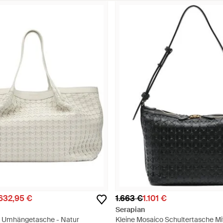
.632,95 €
1.663 €
1.101 €
Serapian
e Umhängetasche - Natur
Kleine Mosaico Schultertasche Mi