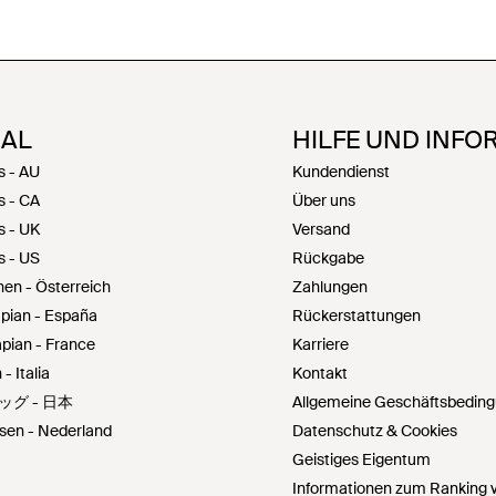
NAL
HILFE UND INFO
s - AU
Kundendienst
s - CA
Über uns
s - UK
Versand
s - US
Rückgabe
hen - Österreich
Zahlungen
pian - España
Rückerstattungen
pian - France
Karriere
- Italia
Kontakt
ッグ - 日本
Allgemeine Geschäftsbedin
sen - Nederland
Datenschutz & Cookies
Geistiges Eigentum
Informationen zum Ranking v