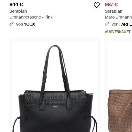
844 €
987 €
Serapian
Serapian
Umhängetasche - Pink
Maro Umhänge
Von
YOOX
Von
FARF
AUSVERKAUFT