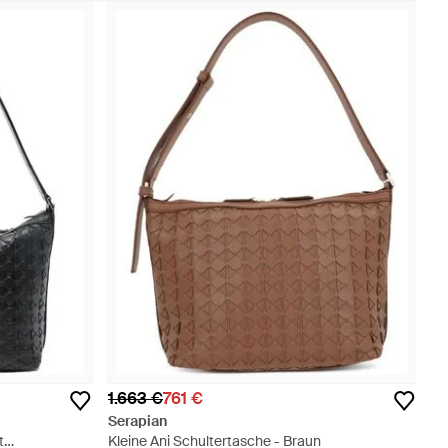
1.663 €
761 €
Serapian
t
Kleine Ani Schultertasche - Braun