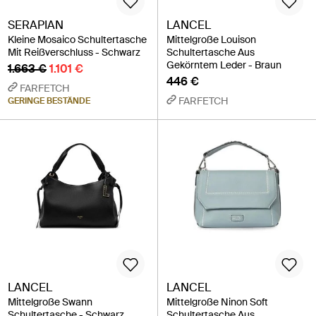
SERAPIAN
LANCEL
Kleine Mosaico Schultertasche
Mittelgroße Louison
Mit Reißverschluss - Schwarz
Schultertasche Aus
Gekörntem Leder - Braun
1.663 €
1.101 €
446 €
FARFETCH
FARFETCH
GERINGE BESTÄNDE
LANCEL
LANCEL
Mittelgroße Swann
Mittelgroße Ninon Soft
Schultertasche - Schwarz
Schultertasche Aus