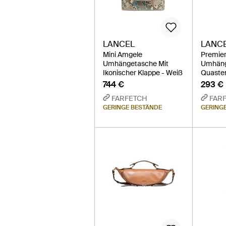
LANCEL
LANC
Mini Amgele
Premier 
Umhängetasche Mit
Umhäng
Ikonischer Klappe - Weiß
Quasten
744 €
293 €
FARFETCH
FAR
GERINGE BESTÄNDE
GERING