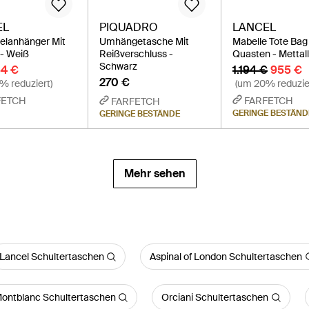
EL
PIQUADRO
LANCEL
elanhänger Mit
Umhängetasche Mit
Mabelle Tote Bag
- Weiß
Reißverschluss -
Quasten - Mettall
Schwarz
4 €
1.194 €
955 €
270 €
% reduziert)
(um 20% reduzie
FETCH
FARFETCH
FARFETCH
GERINGE BESTÄND
GERINGE BESTÄNDE
Mehr sehen
Lancel Schultertaschen
Aspinal of London Schultertaschen
ontblanc Schultertaschen
Orciani Schultertaschen