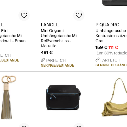
EL
LANCEL
PIQUADRO
Flirt
Mini Origami
Umhängetasche 
etasche Mit
Umhängetasche Mit
Kontrasteinsätze
detail - Braun
Reißverschluss -
Grau
Mettallic
159 €
111 €
491 €
(um 30% reduzie
FETCH
FARFETCH
FARFETCH
E BESTÄNDE
GERINGE BESTÄND
GERINGE BESTÄNDE