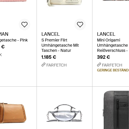
IAN
LANCEL
LANCEL
etasche - Pink
S Premier Flirt
Mini Origami
Umhängetasche Mit
Umhängetasche 
 €
Taschen - Natur
Reißverschluss -
X
1.185 €
392 €
FARFETCH
FARFETCH
GERINGE BESTÄND