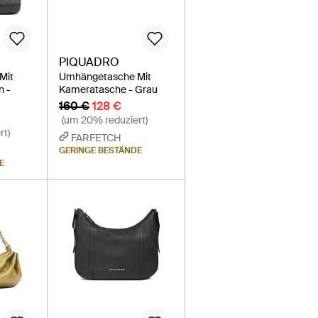
PIQUADRO
Mit
Umhängetasche Mit
n -
Kameratasche - Grau
160 €
128 €
(um 20% reduziert)
rt)
FARFETCH
GERINGE BESTÄNDE
E