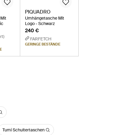
PIQUADRO
 Mit
Umhängetasche Mit
ic
Logo - Schwarz
240 €
rt)
FARFETCH
GERINGE BESTÄNDE
E
Tumi Schultertaschen