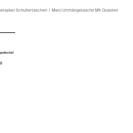
erapian Schultertaschen
Maro Umhängetasche Mit Quasten
ppdeckel
iß