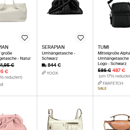
IAN
SERAPIAN
TUMI
" große
Umhängetasche -
Mittelgroße Alph
etasche - Natur
Schwarz
Umhängetasche 
Logo - Schwarz
61,95 €
844 €
586 €
487 €
95 €
YOOX
(um 17% reduzier
% reduziert)
FARFETCH
di
SALE