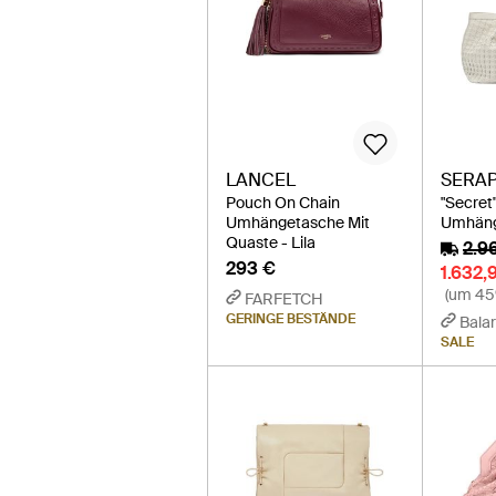
LANCEL
SERAP
Pouch On Chain
"Secret
Umhängetasche Mit
Umhäng
Quaste - Lila
2.9
293 €
1.632,
(um 45
FARFETCH
GERINGE BESTÄNDE
Balar
SALE