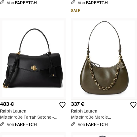
Schultertasche - Weiß
- Blau
Von
FARFETCH
Von
FARFETCH
SALE
483 €
337 €
Ralph Lauren
Ralph Lauren
Mittelgroße Farrah Satchel-
Mittelgroße Marcie
Tasche - Schwarz
Schultertasche - Grau
Von
FARFETCH
Von
FARFETCH