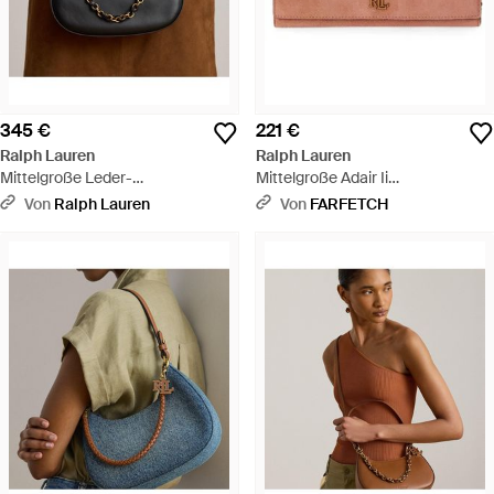
345 €
221 €
Ralph Lauren
Ralph Lauren
Mittelgroße Leder-
Mittelgroße Adair Ii
Schultertasche Marcy - Braun
Schultertasche Mit Logo-Schild -
Von
Ralph Lauren
Von
FARFETCH
Braun