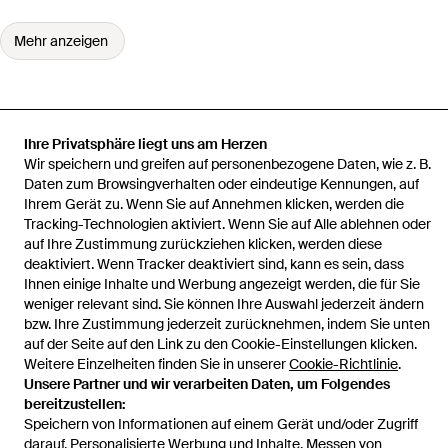
Mehr anzeigen
Ihre Privatsphäre liegt uns am Herzen
Startseite
Damen Schultertaschen
Ralph Lauren Schultertaschen
Wir speichern und greifen auf personenbezogene Daten, wie z. B.
Mittelgroße Schultertasche Farrah
Daten zum Browsingverhalten oder eindeutige Kennungen, auf
Ihrem Gerät zu. Wenn Sie auf Annehmen klicken, werden die
Tracking-Technologien aktiviert. Wenn Sie auf Alle ablehnen oder
auf Ihre Zustimmung zurückziehen klicken, werden diese
deaktiviert. Wenn Tracker deaktiviert sind, kann es sein, dass
Hilfe und Informationen
Ihnen einige Inhalte und Werbung angezeigt werden, die für Sie
weniger relevant sind. Sie können Ihre Auswahl jederzeit ändern
bzw. Ihre Zustimmung jederzeit zurücknehmen, indem Sie unten
auf der Seite auf den Link zu den Cookie-Einstellungen klicken.
Weitere Einzelheiten finden Sie in unserer
Cookie-Richtlinie
.
Unsere Partner und wir verarbeiten Daten, um Folgendes
bereitzustellen:
Speichern von Informationen auf einem Gerät und/oder Zugriff
darauf. Personalisierte Werbung und Inhalte, Messen von