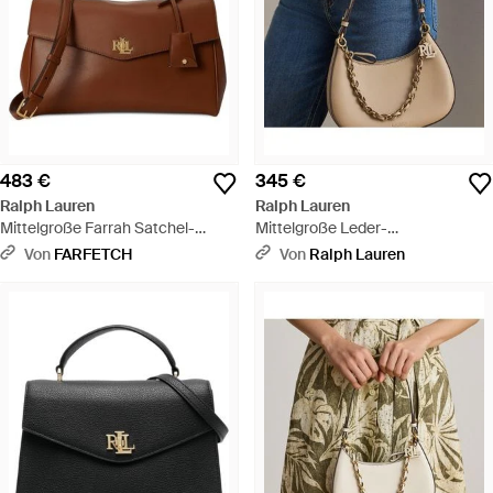
483 €
345 €
Ralph Lauren
Ralph Lauren
Mittelgroße Farrah Satchel-
Mittelgroße Leder-
Tasche - Braun
Schultertasche Marcy - Blau
Von
FARFETCH
Von
Ralph Lauren