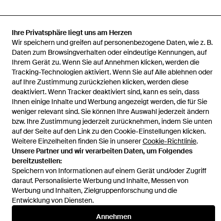
Ihre Privatsphäre liegt uns am Herzen
Startseite
Damen Shopper Taschen
Ralph Lauren Shopper
Wir speichern und greifen auf personenbezogene Daten, wie z. B.
Taschen
Große Schafwildleder-Tragetasche Tasha
Daten zum Browsingverhalten oder eindeutige Kennungen, auf
Ihrem Gerät zu. Wenn Sie auf Annehmen klicken, werden die
Tracking-Technologien aktiviert. Wenn Sie auf Alle ablehnen oder
auf Ihre Zustimmung zurückziehen klicken, werden diese
deaktiviert. Wenn Tracker deaktiviert sind, kann es sein, dass
Ihnen einige Inhalte und Werbung angezeigt werden, die für Sie
Hilfe und Informationen
weniger relevant sind. Sie können Ihre Auswahl jederzeit ändern
bzw. Ihre Zustimmung jederzeit zurücknehmen, indem Sie unten
auf der Seite auf den Link zu den Cookie-Einstellungen klicken.
Weitere Einzelheiten finden Sie in unserer
Cookie-Richtlinie
.
Unsere Partner und wir verarbeiten Daten, um Folgendes
bereitzustellen:
Speichern von Informationen auf einem Gerät und/oder Zugriff
darauf. Personalisierte Werbung und Inhalte, Messen von
Werbung und Inhalten, Zielgruppenforschung und die
Entwicklung von Diensten.
Annehmen