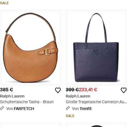
SALE
385 €
399 €
233,41 €
Ralph Lauren
Ralph Lauren
Schultertasche Tasha - Braun
Große Tragetasche Cameryn Aus
Genarbtem Leder - Blau
Von
FARFETCH
Von
Trenfit
SALE