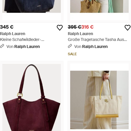
345 €
395 €
316 €
Ralph Lauren
Ralph Lauren
Kleine Schafwildleder-
Große Tragetasche Tasha Aus
Tragetasche Tasha - Blau
Stroh - Grün
Von
Ralph Lauren
Von
Ralph Lauren
SALE