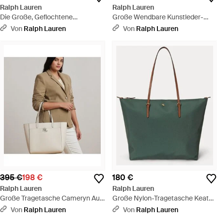
Ralph Lauren
Ralph Lauren
Die Große, Geflochtene
Große Wendbare Kunstleder-
Tragetasche Ralph Lauren - Weiß
Tragetasche - Grün
Von
Ralph Lauren
Von
Ralph Lauren
395 €
198 €
180 €
Ralph Lauren
Ralph Lauren
Große Tragetasche Cameryn Aus
Große Nylon-Tragetasche Keaton
Leder - Weiß
- Grün
Von
Ralph Lauren
Von
Ralph Lauren