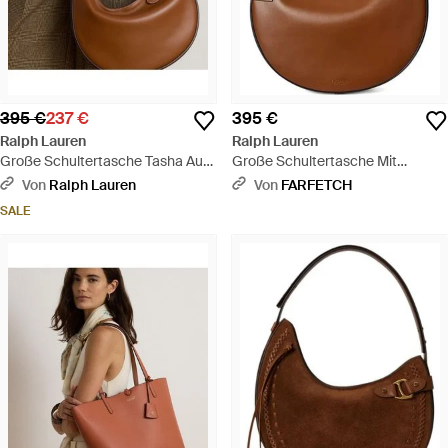
395 €
237 €
395 €
Ralph Lauren
Ralph Lauren
Große Schultertasche Tasha Aus
Große Schultertasche Mit
Leder - Braun
Schnalle Und Tasha-Detail -
Von
Ralph Lauren
Von
FARFETCH
Braun
SALE