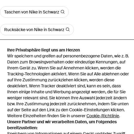
Taschen von Nike in Schwarz
Rucksäcke von Nike in Schwarz
MCM Stark Rucksäcke
Ihre Privatsphäre liegt uns am Herzen
Wir speichern und greifen auf personenbezogene Daten, wie z. B.
Daten zum Browsingverhalten oder eindeutige Kennungen, auf
Fjallraven Kanken Rucksäcke
Ihrem Gerät zu. Wenn Sie auf Annehmen klicken, werden die
Tracking-Technologien aktiviert. Wenn Sie auf Alle ablehnen oder
auf Ihre Zustimmung zurückziehen klicken, werden diese
deaktiviert. Wenn Tracker deaktiviert sind, kann es sein, dass
Ihnen einige Inhalte und Werbung angezeigt werden, die für Sie
weniger relevant sind. Sie können Ihre Auswahl jederzeit ändern
Startseite
Herren Rucksäcke
Nike Rucksäcke
Sportturnbeutel
bzw. Ihre Zustimmung jederzeit zurücknehmen, indem Sie unten
Brasilia
auf der Seite auf den Link zu den Cookie-Einstellungen klicken.
Weitere Einzelheiten finden Sie in unserer
Cookie-Richtlinie
.
Unsere Partner und wir verarbeiten Daten, um Folgendes
bereitzustellen:
Speichern von Informationen auf einem Gerät und/oder Zugriff