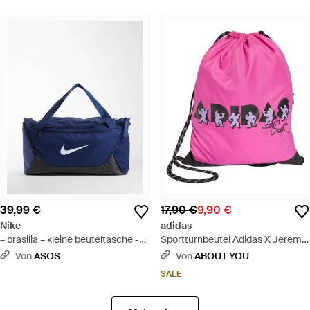
39,99 €
17,90 €
9,90 €
Nike
adidas
– brasilia – kleine beuteltasche -
Sportturnbeutel Adidas X Jeremy
Blau
Scott - Pink
Von
ASOS
Von
ABOUT YOU
SALE