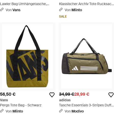
Lawler Bag Umhängetasche,
Klassischer Archiv Tote Rucksack
Herren, Größe - Schwarz
Schwarz - Schwarz
Von
Vans
Von
Miinto
SALE
56,50 €
34,99 €
28,99 €
Vans
adidas
Pergs Tote Bag - Schwarz
Tasche Essentials 3-Stripes Duffel
Bag Small Iz1907 - Grün
Von
Miinto
Von
Modivo