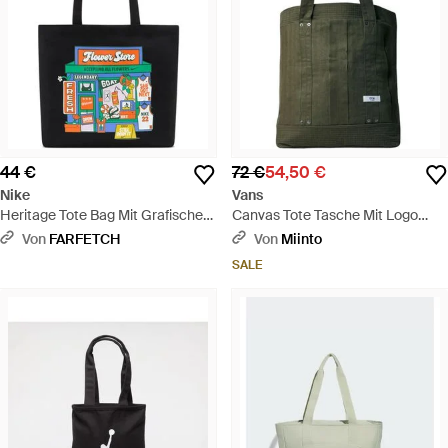
44 €
72 €
54,50 €
Nike
Vans
Heritage Tote Bag Mit Grafischem
Canvas Tote Tasche Mit Logo
Print - Weiß
Patch - Grün
Von
FARFETCH
Von
Miinto
SALE