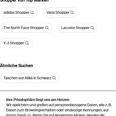
Shopper von Top Marken
adidas Shopper
Vans Shopper
The North Face Shopper
Lacoste Shopper
Y-3 Shopper
Ähnliche Suchen
Taschen von Nike in Schwarz
Ihre Privatsphäre liegt uns am Herzen
Wir speichern und greifen auf personenbezogene Daten, wie z. B.
Startseite
Herren Shopper
Nike Shopper
Canvas Tote Bag
Daten zum Browsingverhalten oder eindeutige Kennungen, auf
Ihrem Gerät zu. Wenn Sie auf Annehmen klicken, werden die