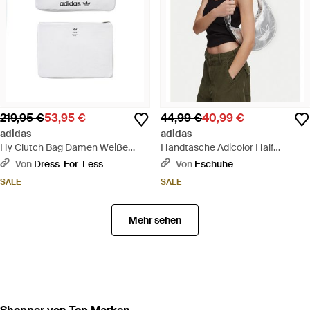
219,95 €
53,95 €
44,99 €
40,99 €
adidas
adidas
Hy Clutch Bag Damen Weiße
Handtasche Adicolor Half
Tasche Sleeve - Weiß
Crescent Bag Metallic Pu Kr1562
Von
Dress-For-Less
Von
Eschuhe
- Grau
SALE
SALE
Mehr sehen