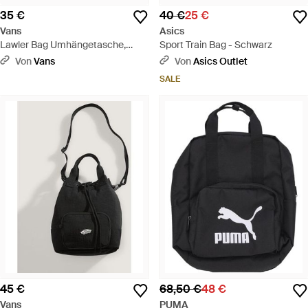
35 €
40 €
25 €
Vans
Asics
Lawler Bag Umhängetasche,
Sport Train Bag - Schwarz
Herren, Größe - Schwarz
Von
Vans
Von
Asics Outlet
SALE
45 €
68,50 €
48 €
Vans
PUMA