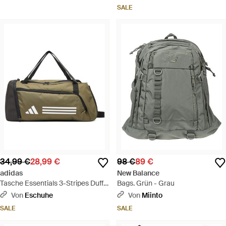
SALE
34,99 €
28,99 €
98 €
89 €
adidas
New Balance
Tasche Essentials 3-Stripes Duffel
Bags. Grün - Grau
Bag Small Iz1907 - Grün
Von
Eschuhe
Von
Miinto
SALE
SALE