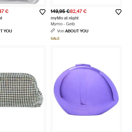
47 €
149,95 €
82,47 €
ht
myMo at night
Mymo - Gelb
T YOU
Von
ABOUT YOU
SALE