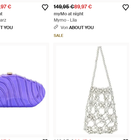
,97 €
149,95 €
89,97 €
ht
myMo at night
arz
Mymo - Lila
T YOU
Von
ABOUT YOU
SALE