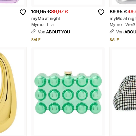
149,95 €
89,97 €
89,95 €
49,
myMo at night
myMo at nig
Mymo - Lila
Mymo - Weiß
Von
ABOUT YOU
Von
ABOU
SALE
SALE