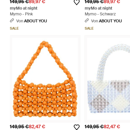
149,95 €
89,97 €
149,95 €
89,97 €
myMo at night
myMo at night
Mymo - Pink
Mymo - Schwarz
Von
ABOUT YOU
Von
ABOUT YOU
SALE
SALE
149,95 €
82,47 €
149,95 €
82,47 €