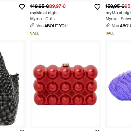
149,95 €
89,97 €
159,95 €
95
myMo at night
myMo at nig
Mymo - Grün
Mymo - Schw
Von
ABOUT YOU
Von
ABOU
SALE
SALE