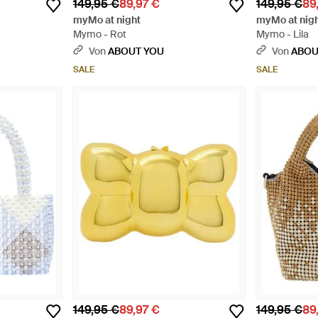
149,95 €
89,97 €
149,95 €
89
myMo at night
myMo at nig
Mymo - Rot
Mymo - Lila
Von
ABOUT YOU
Von
ABOU
SALE
SALE
149,95 €
89,97 €
149,95 €
89