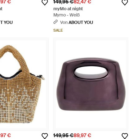
,97 €
149,95 €
82,47 €
ht
myMo at night
Mymo - Weiß
T YOU
Von
ABOUT YOU
SALE
,97 €
149,95 €
89,97 €