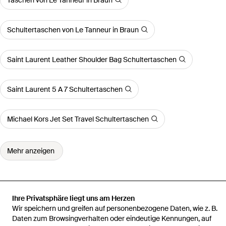
Schultertaschen von Le Tanneur in Braun
Saint Laurent Leather Shoulder Bag Schultertaschen
Saint Laurent 5 A 7 Schultertaschen
Michael Kors Jet Set Travel Schultertaschen
Mehr anzeigen
Ihre Privatsphäre liegt uns am Herzen
Startseite
Damen Schultertaschen
Le Tanneur Schultertaschen
Wir speichern und greifen auf personenbezogene Daten, wie z. B.
Emilie Handtasche
Daten zum Browsingverhalten oder eindeutige Kennungen, auf