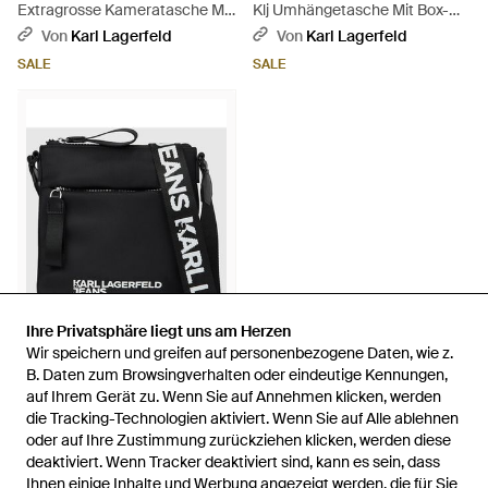
Extragrosse Kameratasche Mit
Klj Umhängetasche Mit Box-
Box-Logo, Herren, Größe -
Logo, Herren, Größe - Schwarz
Von
Karl Lagerfeld
Von
Karl Lagerfeld
Schwarz
SALE
SALE
Ihre Privatsphäre liegt uns am Herzen
Ihre Privatsphäre liegt uns am Herzen
Wir speichern und greifen auf personenbezogene Daten, wie z.
Wir speichern und greifen auf personenbezogene Daten, wie z.
50 €
B. Daten zum Browsingverhalten oder eindeutige Kennungen,
B. Daten zum Browsingverhalten oder eindeutige Kennungen,
auf Ihrem Gerät zu. Wenn Sie auf Annehmen klicken, werden
auf Ihrem Gerät zu. Wenn Sie auf Annehmen klicken, werden
KL Jeans
die Tracking-Technologien aktiviert. Wenn Sie auf Alle ablehnen
die Tracking-Technologien aktiviert. Wenn Sie auf Alle ablehnen
Kleine Umhängetasche Aus
oder auf Ihre Zustimmung zurückziehen klicken, werden diese
oder auf Ihre Zustimmung zurückziehen klicken, werden diese
Nylon, Herren, Größe -
Von
Karl Lagerfeld
deaktiviert. Wenn Tracker deaktiviert sind, kann es sein, dass
deaktiviert. Wenn Tracker deaktiviert sind, kann es sein, dass
Schwarz
AUSVERKAUFT
Ihnen einige Inhalte und Werbung angezeigt werden, die für Sie
Ihnen einige Inhalte und Werbung angezeigt werden, die für Sie