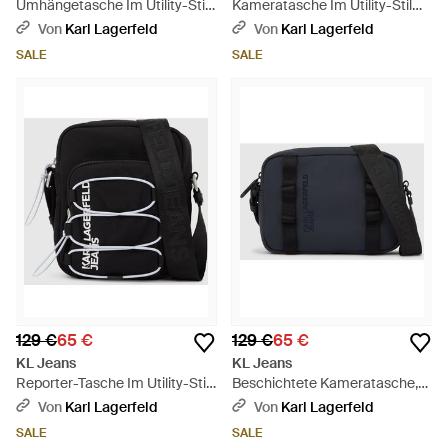
Umhängetasche Im Utility-Stil
Kameratasche Im Utility-Stil
Mit Kordelzug, Herren, Größe -
Mit Kordelzug, Herren, Größe -
Von
Karl Lagerfeld
Von
Karl Lagerfeld
Rot
Schwarz
SALE
SALE
129 €
65 €
129 €
65 €
KL Jeans
KL Jeans
Reporter-Tasche Im Utility-Stil
Beschichtete Kameratasche,
Mit Kordelzug, Herren, Größe -
Herren, Größe - Schwarz
Von
Karl Lagerfeld
Von
Karl Lagerfeld
Schwarz
SALE
SALE