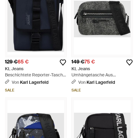
129 €
65 €
149 €
75 €
KL Jeans
KL Jeans
Beschichtete Reporter-Tasche,
Umhängetasche Aus
Herren, Größe - Blau
Gewaschenem Denim, Herren,
Von
Karl Lagerfeld
Von
Karl Lagerfeld
Größe - Schwarz
SALE
SALE