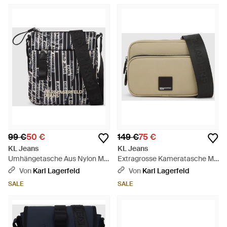
99 €
50 €
149 €
75 €
KL Jeans
KL Jeans
Umhängetasche Aus Nylon Mit
Extragrosse Kameratasche Mit
Linearem Logo, Herren, Größe
Box-Logo, Herren, Größe -
Von
Karl Lagerfeld
Von
Karl Lagerfeld
- Schwarz
Natur
SALE
SALE