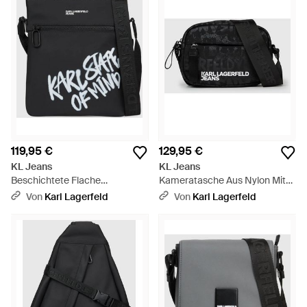
119,95 €
129,95 €
KL Jeans
KL Jeans
Beschichtete Flache
Kameratasche Aus Nylon Mit
Umhängetasche Mit Karl-Zitat,
Grafikprint, Herren, Allover-
Von
Karl Lagerfeld
Von
Karl Lagerfeld
Herren, Größe - Schwarz
Print Mit Strukturiertem Logo –
Schwarz, Größe - Schwarz