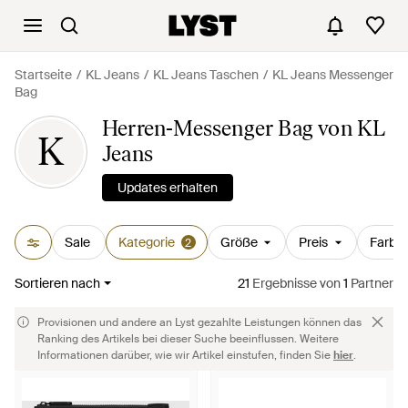
Startseite
KL Jeans
KL Jeans Taschen
KL Jeans Messenger
Bag
Herren-Messenger Bag von KL
K
Jeans
Updates erhalten
Sale
Kategorie
Größe
Preis
Farbe
2
Sortieren nach
21
Ergebnisse
von
1
Partner
Provisionen und andere an Lyst gezahlte Leistungen können das
Ranking des Artikels bei dieser Suche beeinflussen. Weitere
Informationen darüber, wie wir Artikel einstufen, finden Sie
hier
.