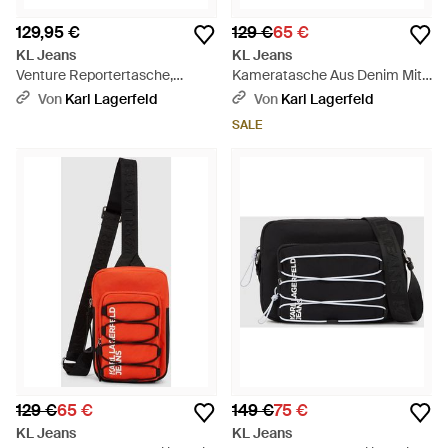
129,95 €
129 €
65 €
KL Jeans
KL Jeans
Venture Reportertasche,
Kameratasche Aus Denim Mit
Herren, Größe - Schwarz
Monogramm, Herren, Größe -
Von
Karl Lagerfeld
Von
Karl Lagerfeld
Blau
SALE
129 €
65 €
149 €
75 €
KL Jeans
KL Jeans