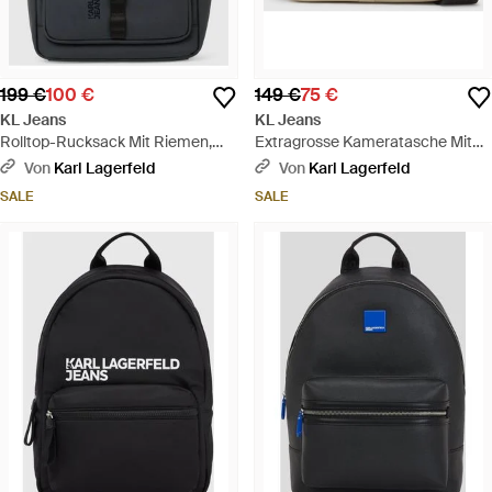
199 €
100 €
149 €
75 €
KL Jeans
KL Jeans
Rolltop-Rucksack Mit Riemen,
Extragrosse Kameratasche Mit
Herren, Größe - Schwarz
Box-Logo, Herren, Größe - Natur
Von
Karl Lagerfeld
Von
Karl Lagerfeld
SALE
SALE