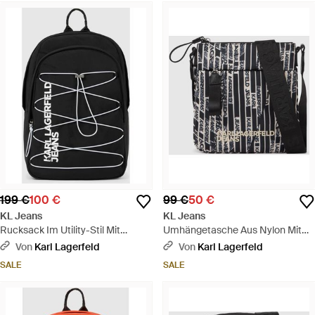
199 €
100 €
99 €
50 €
KL Jeans
KL Jeans
Rucksack Im Utility-Stil Mit
Umhängetasche Aus Nylon Mit
Kordelzug, Herren, Größe -
Linearem Logo, Herren, Größe -
Von
Karl Lagerfeld
Von
Karl Lagerfeld
Schwarz
Schwarz
SALE
SALE