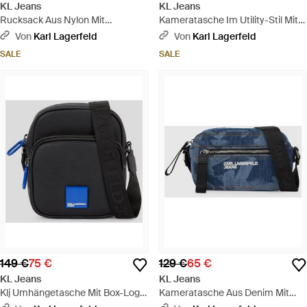
KL Jeans
KL Jeans
Rucksack Aus Nylon Mit
Kameratasche Im Utility-Stil Mit
Linearem Logo, Herren, Größe -
Kordelzug, Herren, Größe -
Von
Karl Lagerfeld
Von
Karl Lagerfeld
Schwarz
Schwarz
SALE
SALE
149 €
75 €
129 €
65 €
KL Jeans
KL Jeans
Klj Umhängetasche Mit Box-Logo,
Kameratasche Aus Denim Mit
Herren, Größe - Schwarz
Monogramm, Herren, Größe -