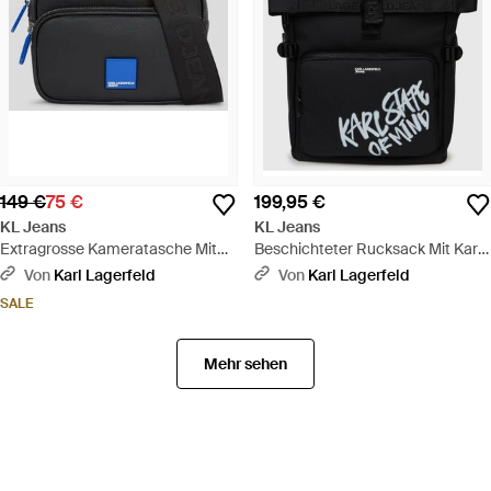
149 €
75 €
199,95 €
KL Jeans
KL Jeans
Extragrosse Kameratasche Mit
Beschichteter Rucksack Mit Karl-
Box-Logo, Herren, Größe -
Zitat, Herren, Größe - Schwarz
Von
Karl Lagerfeld
Von
Karl Lagerfeld
Schwarz
SALE
Mehr sehen