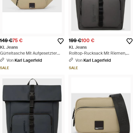
149 €
75 €
199 €
100 €
KL Jeans
KL Jeans
Gürteltasche Mit Aufgesetzter
Rolltop-Rucksack Mit Riemen,
Tasche Und Metalllogo, Herren,
Herren, Größe - Schwarz
Von
Karl Lagerfeld
Von
Karl Lagerfeld
Größe - Mehrfarbig
SALE
SALE