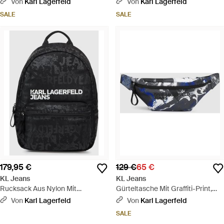
Von
Karl Lagerfeld
Von
Karl Lagerfeld
Blau
SALE
SALE
179,95 €
129 €
65 €
KL Jeans
KL Jeans
Rucksack Aus Nylon Mit
Gürteltasche Mit Graffiti-Print,
Grafikprint, Herren, Allover-Print
Herren, Größe - Blau
Von
Karl Lagerfeld
Von
Karl Lagerfeld
Mit Strukturiertem Logo –
SALE
Schwarz, Größe - Schwarz