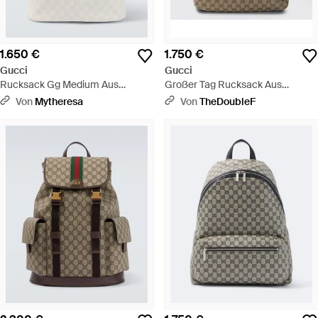
1.650 €
1.750 €
Gucci
Gucci
Rucksack Gg Medium Aus
Großer Tag Rucksack Aus
Canvas - Weiß
Sand-/Braunfarbenem Gg-
Von
Mytheresa
Von
TheDoubleF
Canvas - Braun