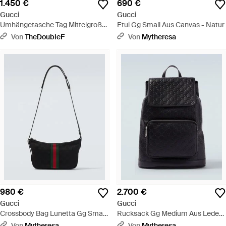
1.450 €
690 €
Gucci
Gucci
Umhängetasche Tag Mittelgroß
Etui Gg Small Aus Canvas - Natur
Aus Gg-Canvas Sandbraun -
Von
TheDoubleF
Von
Mytheresa
Mettallic
980 €
2.700 €
Gucci
Gucci
Crossbody Bag Lunetta Gg Small
Rucksack Gg Medium Aus Leder -
Aus Canvas - Weiß
Schwarz
Von
Mytheresa
Von
Mytheresa