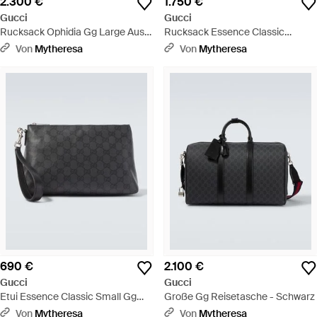
2.300 €
1.750 €
Gucci
Gucci
Rucksack Ophidia Gg Large Aus
Rucksack Essence Classic
Canvas - Natur
Medium Aus Gg Canvas - Grau
Von
Mytheresa
Von
Mytheresa
690 €
2.100 €
Gucci
Gucci
Etui Essence Classic Small Gg
Große Gg Reisetasche - Schwarz
Aus Canvas - Schwarz
Von
Mytheresa
Von
Mytheresa