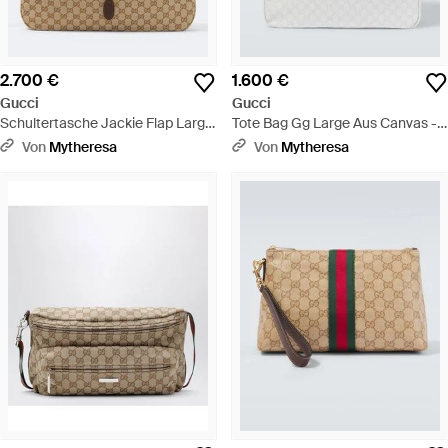
2.700 €
1.600 €
Gucci
Gucci
Schultertasche Jackie Flap Large
Tote Bag Gg Large Aus Canvas -
Gg Aus Canvas - Mettallic
Weiß
Von
Mytheresa
Von
Mytheresa