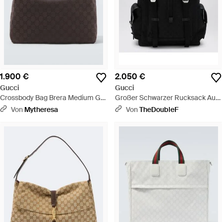
1.900 €
2.050 €
Gucci
Gucci
Crossbody Bag Brera Medium Gg
Großer Schwarzer Rucksack Aus
Aus Canvas - Weiß
Gg-Stoff - Schwarz
Von
Mytheresa
Von
TheDoubleF