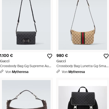
1.100 €
980 €
Gucci
Gucci
Crossbody Bag Gg Supreme Aus
Crossbody Bag Lunetta Gg Small
Canvas Mit Leder - Schwarz
Aus Canvas - Weiß
Von
Mytheresa
Von
Mytheresa