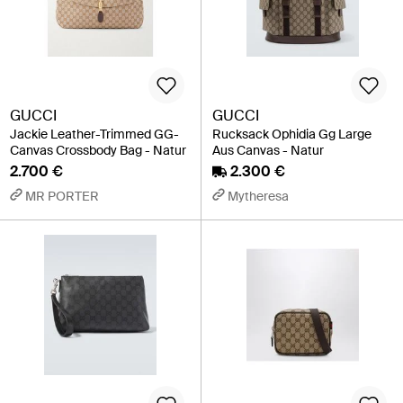
GUCCI
GUCCI
Jackie Leather-Trimmed GG-
Rucksack Ophidia Gg Large
Canvas Crossbody Bag - Natur
Aus Canvas - Natur
2.700 €
2.300 €
MR PORTER
Mytheresa