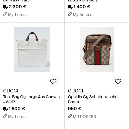
Canvas - Natur
Leder - Schwarz
2.300 €
1.400 €
Mytheresa
Mytheresa
GUCCI
GUCCI
Tote Bag Gg Large Aus Canvas
Ophidia Gg Schultertasche -
- Weiß
Braun
1.600 €
950 €
Mytheresa
MR PORTER