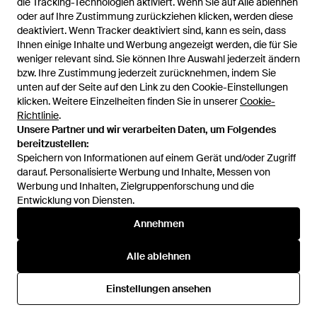
die Tracking-Technologien aktiviert. Wenn Sie auf Alle ablehnen
oder auf Ihre Zustimmung zurückziehen klicken, werden diese
deaktiviert. Wenn Tracker deaktiviert sind, kann es sein, dass
Ihnen einige Inhalte und Werbung angezeigt werden, die für Sie
weniger relevant sind. Sie können Ihre Auswahl jederzeit ändern
bzw. Ihre Zustimmung jederzeit zurücknehmen, indem Sie
unten auf der Seite auf den Link zu den Cookie-Einstellungen
1
/
4
klicken. Weitere Einzelheiten finden Sie in unserer
Cookie-
Richtlinie
.
Unsere Partner und wir verarbeiten Daten, um Folgendes
Zuvor verkauft bei:
TheDoubleF
bereitzustellen:
Speichern von Informationen auf einem Gerät und/oder Zugriff
darauf. Personalisierte Werbung und Inhalte, Messen von
Werbung und Inhalten, Zielgruppenforschung und die
Entwicklung von Diensten.
Annehmen
Alle ablehnen
Hilfe und Informationen
Einstellungen ansehen