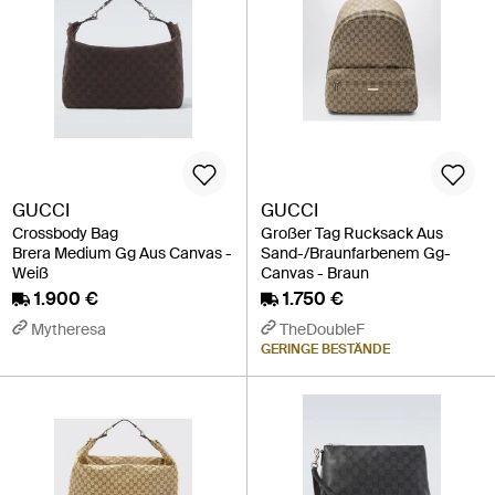
GUCCI
GUCCI
Crossbody Bag
Großer Tag Rucksack Aus
Brera Medium Gg Aus Canvas -
Sand-/Braunfarbenem Gg-
Weiß
Canvas - Braun
1.900 €
1.750 €
Mytheresa
TheDoubleF
GERINGE BESTÄNDE