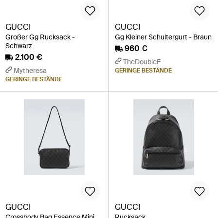
GUCCI
GUCCI
Großer Gg Rucksack -
Gg Kleiner Schultergurt - Braun
Schwarz
960 €
2.100 €
TheDoubleF
Mytheresa
GERINGE BESTÄNDE
GERINGE BESTÄNDE
GUCCI
GUCCI
Crossbody Bag Essence Mini
Rucksack