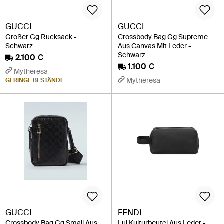
GUCCI
GUCCI
Großer Gg Rucksack -
Crossbody Bag Gg Supreme
Schwarz
Aus Canvas Mit Leder -
Schwarz
2.100 €
1.100 €
Mytheresa
Mytheresa
GERINGE BESTÄNDE
GUCCI
FENDI
Crossbody Bag Gg Small Aus
Lui Kulturbeutel Aus Leder -