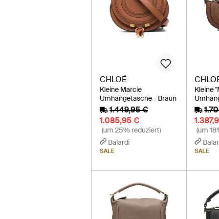
CHLOÉ
CHLO
Kleine Marcie
Kleine "
Umhängetasche - Braun
Umhäng
1.449,95 €
1.7
1.085,95 €
1.387,
(um 25% reduziert)
(um 18%
Balardi
Balar
SALE
SALE