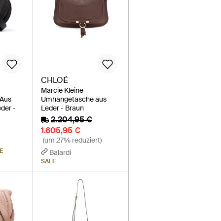
CHLOÉ
Marcie Kleine
Aus
Umhängetasche aus
der -
Leder - Braun
2.204,95 €
1.605,95 €
(um 27% reduziert)
E
Balardi
SALE