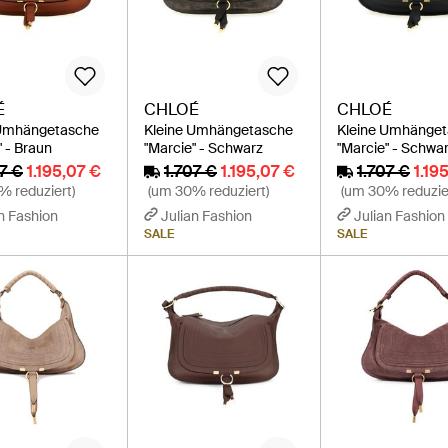
É
CHLOÉ
CHLOÉ
 Umhängetasche
Kleine Umhängetasche
Kleine Umhänge
" - Braun
"Marcie" - Schwarz
"Marcie" - Schwa
07 €
1.195,07 €
1.707 €
1.195,07 €
1.707 €
1.19
% reduziert)
(um 30% reduziert)
(um 30% reduzie
n Fashion
Julian Fashion
Julian Fashion
SALE
SALE