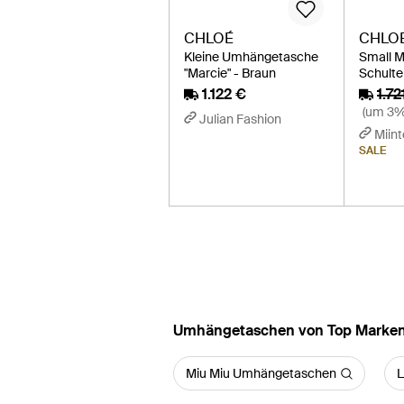
CHLOÉ
CHLO
Kleine Umhängetasche
Small M
"Marcie" - Braun
Schulte
1.122 €
1.72
(um 3% 
Julian Fashion
Miint
SALE
Umhängetaschen von Top Marke
Miu Miu Umhängetaschen
L