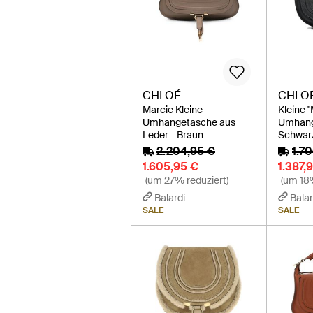
CHLOÉ
CHLO
Marcie Kleine
Kleine "
Umhängetasche aus
Umhäng
Leder - Braun
Schwar
2.204,95 €
1.7
1.605,95 €
1.387,
(um 27% reduziert)
(um 18%
Balardi
Balar
SALE
SALE