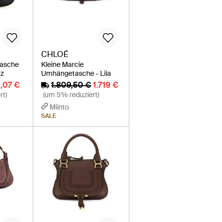
CHLOÉ
tasche
Kleine Marcie
rz
Umhängetasche - Lila
5,07 €
1.809,50 €
1.719 €
rt)
(um 5% reduziert)
Miinto
SALE