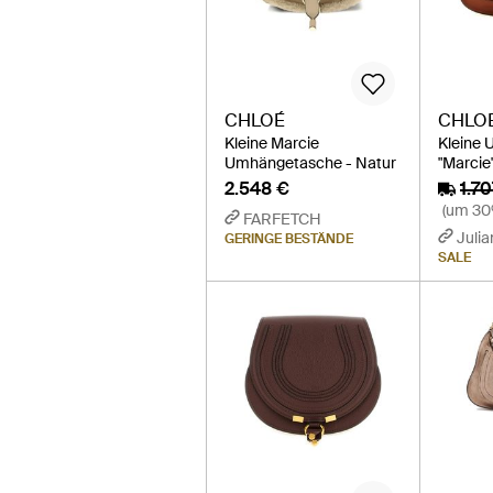
CHLOÉ
CHLO
Kleine Marcie
Kleine
Umhängetasche - Natur
"Marcie
2.548 €
1.7
(um 30
FARFETCH
Julia
GERINGE BESTÄNDE
SALE