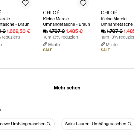
É
CHLOÉ
CHLOÉ
arcie
Kleine Marcie
Kleine Marcie
rtasche - Braun
Umhängetasche - Braun
Umhängetasche 
1 €
1.669,50 €
1.707 €
1.485 €
1.707 €
1.48
reduziert)
(um 13% reduziert)
(um 13% reduzier
o
Miinto
Miinto
SALE
SALE
Mehr sehen
n
oewe Umhängetaschen
Saint Laurent Umhängetaschen