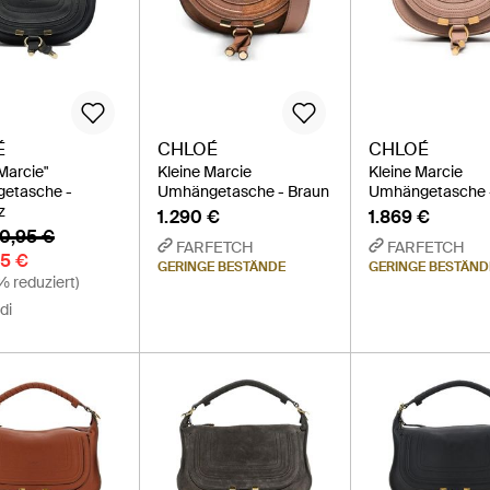
É
CHLOÉ
CHLOÉ
Marcie"
Kleine Marcie
Kleine Marcie
etasche -
Umhängetasche - Braun
Umhängetasche -
z
1.290 €
1.869 €
00,95 €
FARFETCH
FARFETCH
95 €
GERINGE BESTÄNDE
GERINGE BESTÄND
 reduziert)
di