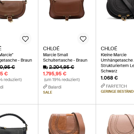
É
CHLOÉ
CHLOÉ
Marcie"
Marcie Small
Kleine Marcie
etasche - Braun
Schultertasche - Braun
Umhängetasche 
Strukturiertem Le
00,95 €
2.204,95 €
Schwarz
95 €
1.795,95 €
1.068 €
 reduziert)
(um 19% reduziert)
FARFETCH
di
Balardi
GERINGE BESTÄND
SALE