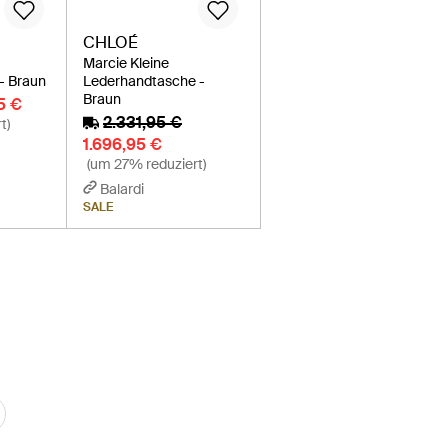
CHLOÉ
Marcie Kleine
- Braun
Lederhandtasche -
Braun
5 €
2.331,95 €
t)
1.696,95 €
(um 27% reduziert)
Balardi
SALE