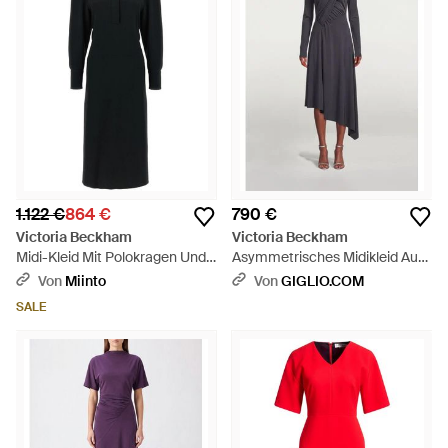
1.122 €
864 €
790 €
Victoria Beckham
Victoria Beckham
Midi-Kleid Mit Polokragen Und
Asymmetrisches Midikleid Aus
Langen Ärmeln - Schwarz
Drapiertem Jersey Mit Langen
Von
Miinto
Von
GIGLIO.COM
Ärmeln - Blau
SALE