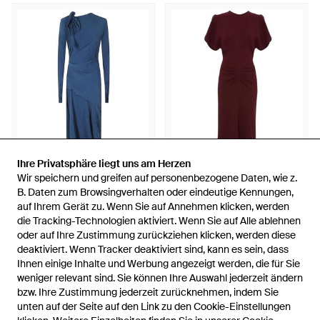
Ihre Privatsphäre liegt uns am Herzen
Ihre Privatsphäre liegt uns am Herzen
Wir speichern und greifen auf personenbezogene Daten, wie z.
Wir speichern und greifen auf personenbezogene Daten, wie z.
1.485,50 €
927 €
B. Daten zum Browsingverhalten oder eindeutige Kennungen,
B. Daten zum Browsingverhalten oder eindeutige Kennungen,
Victoria Beckham
auf Ihrem Gerät zu. Wenn Sie auf Annehmen klicken, werden
auf Ihrem Gerät zu. Wenn Sie auf Annehmen klicken, werden
Victoria Beckham
Plisse Kleid - Blau
die Tracking-Technologien aktiviert. Wenn Sie auf Alle ablehnen
die Tracking-Technologien aktiviert. Wenn Sie auf Alle ablehnen
Bela Midi Kleid - Rot
oder auf Ihre Zustimmung zurückziehen klicken, werden diese
oder auf Ihre Zustimmung zurückziehen klicken, werden diese
Von
Miinto
Von
Miinto
deaktiviert. Wenn Tracker deaktiviert sind, kann es sein, dass
deaktiviert. Wenn Tracker deaktiviert sind, kann es sein, dass
Ihnen einige Inhalte und Werbung angezeigt werden, die für Sie
Ihnen einige Inhalte und Werbung angezeigt werden, die für Sie
weniger relevant sind. Sie können Ihre Auswahl jederzeit ändern
weniger relevant sind. Sie können Ihre Auswahl jederzeit ändern
bzw. Ihre Zustimmung jederzeit zurücknehmen, indem Sie
bzw. Ihre Zustimmung jederzeit zurücknehmen, indem Sie
unten auf der Seite auf den Link zu den Cookie-Einstellungen
unten auf der Seite auf den Link zu den Cookie-Einstellungen