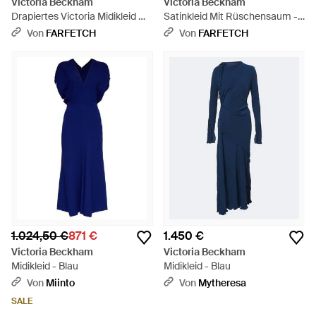
Victoria Beckham
Victoria Beckham
Drapiertes Victoria Midikleid Mit
Satinkleid Mit Rüschensaum -
Asymmetrischen Ärmeln -
Pink
Von
FARFETCH
Von
FARFETCH
Weiß
1.024,50 €
871 €
1.450 €
Victoria Beckham
Victoria Beckham
Midikleid - Blau
Midikleid - Blau
Von
Miinto
Von
Mytheresa
SALE