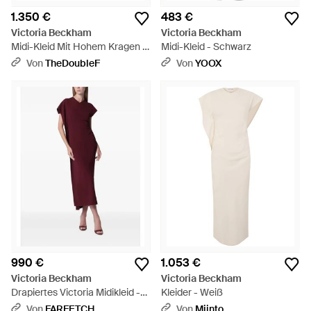
1.350 €
483 €
Victoria Beckham
Victoria Beckham
Midi-Kleid Mit Hohem Kragen -
Midi-Kleid - Schwarz
Schwarz
Von
TheDoubleF
Von
YOOX
990 €
1.053 €
Victoria Beckham
Victoria Beckham
Drapiertes Victoria Midikleid -
Kleider - Weiß
Lila
Von
FARFETCH
Von
Miinto