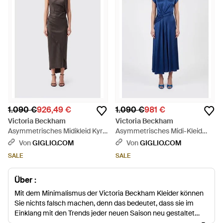
1.090 €
926,49 €
1.090 €
981 €
Victoria Beckham
Victoria Beckham
Asymmetrisches Midikleid Kyra
Asymmetrisches Midi-Kleid
Von Mit Freien Schultern - Grau
Aria Mit Geraffter Taille - Blau
Von
GIGLIO.COM
Von
GIGLIO.COM
SALE
SALE
Über :
Mit dem Minimalismus der Victoria Beckham Kleider können
Sie nichts falsch machen, denn das bedeutet, dass sie im
Einklang mit den Trends jeder neuen Saison neu gestaltet