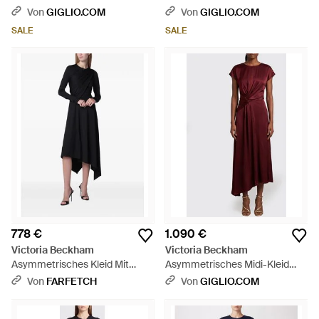
Viskosemischung Mit Langen
Mit Puffärmeln - Rot
Von
GIGLIO.COM
Von
GIGLIO.COM
Ärmeln - Blau
SALE
SALE
778 €
1.090 €
Victoria Beckham
Victoria Beckham
Asymmetrisches Kleid Mit
Asymmetrisches Midi-Kleid
Raffung - Schwarz
Aria Mit Geraffter Taille - Rot
Von
FARFETCH
Von
GIGLIO.COM