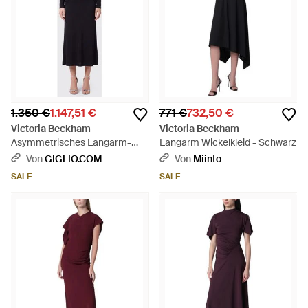
1.350 €
1.147,51 €
771 €
732,50 €
Victoria Beckham
Victoria Beckham
Asymmetrisches Langarm-
Langarm Wickelkleid - Schwarz
Midikleid Aus Jersey - Blau
Von
GIGLIO.COM
Von
Miinto
SALE
SALE