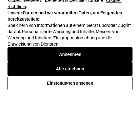
klicken. Weitere Einzelheiten finden Sie in unserer
klicken. Weitere Einzelheiten finden Sie in unserer
Cookie-
Cookie-
Richtlinie
Richtlinie
.
.
Unsere Partner und wir verarbeiten Daten, um Folgendes
Unsere Partner und wir verarbeiten Daten, um Folgendes
bereitzustellen:
bereitzustellen:
Speichern von Informationen auf einem Gerät und/oder Zugriff
Speichern von Informationen auf einem Gerät und/oder Zugriff
darauf. Personalisierte Werbung und Inhalte, Messen von
darauf. Personalisierte Werbung und Inhalte, Messen von
Werbung und Inhalten, Zielgruppenforschung und die
Werbung und Inhalten, Zielgruppenforschung und die
Entwicklung von Diensten.
Entwicklung von Diensten.
966 €
917,50 €
1.389 €
1.251 €
Annehmen
Annehmen
Victoria Beckham
Victoria Beckham
Midi Kleider - Rot
Party Kleider - Schwarz
Alle ablehnen
Alle ablehnen
Von
Miinto
Von
Miinto
SALE
Einstellungen ansehen
Einstellungen ansehen
SALE