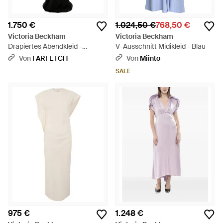
1.750 €
1.024,50 €
768,50 €
Victoria Beckham
Victoria Beckham
Drapiertes Abendkleid -
V-Ausschnitt Midikleid - Blau
Schwarz
Von
FARFETCH
Von
Miinto
SALE
975 €
1.248 €