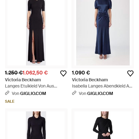
1.250 €
1.062,50 €
1.090 €
Victoria Beckham
Victoria Beckham
Langes Etuikleid Von Aus
Isabella Langes Abendkleid Aus
Jersey Mit Asymmetrischem
Crêpe Mit Geraffter Taille - Blau
Von
GIGLIO.COM
Von
GIGLIO.COM
Ausschnitt - Blau
SALE