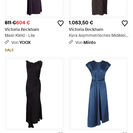
611 €
604 €
1.063,50 €
Victoria Beckham
Victoria Beckham
Maxi-Kleid - Lila
Kyra Asymmetrisches Midikleid
- Braun
Von
YOOX
Von
Miinto
SALE