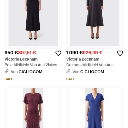
950 €
807,51 €
1.090 €
926,49 €
Victoria Beckham
Victoria Beckham
Bela Midikleid Von Aus Viskose
Dolman-Midikleid Von Aus
Mit Puffärmeln - Blau
Schurwolle Mit Langen Ärmeln
Von
GIGLIO.COM
Von
GIGLIO.COM
- Blau
SALE
SALE