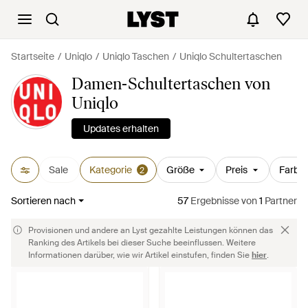
Startseite
Uniqlo
Uniqlo Taschen
Uniqlo Schultertaschen
Damen-Schultertaschen von
Uniqlo
Updates erhalten
Sale
Kategorie
Größe
Preis
Farbe
2
Sortieren nach
57
Ergebnisse
von
1
Partner
Provisionen und andere an Lyst gezahlte Leistungen können das
Ranking des Artikels bei dieser Suche beeinflussen. Weitere
Informationen darüber, wie wir Artikel einstufen, finden Sie
hier
.