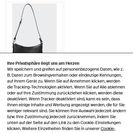
Ihre Privatsphäre liegt uns am Herzen
Ihre Privatsphäre liegt uns am Herzen
Wir speichern und greifen auf personenbezogene Daten, wie z.
Wir speichern und greifen auf personenbezogene Daten, wie z.
B. Daten zum Browsingverhalten oder eindeutige Kennungen,
B. Daten zum Browsingverhalten oder eindeutige Kennungen,
19,90 €
auf Ihrem Gerät zu. Wenn Sie auf Annehmen klicken, werden
auf Ihrem Gerät zu. Wenn Sie auf Annehmen klicken, werden
Uniqlo
die Tracking-Technologien aktiviert. Wenn Sie auf Alle ablehnen
die Tracking-Technologien aktiviert. Wenn Sie auf Alle ablehnen
Polyester tasche mit einem
oder auf Ihre Zustimmung zurückziehen klicken, werden diese
oder auf Ihre Zustimmung zurückziehen klicken, werden diese
henkel - Schwarz
Von
Uniqlo
deaktiviert. Wenn Tracker deaktiviert sind, kann es sein, dass
deaktiviert. Wenn Tracker deaktiviert sind, kann es sein, dass
Ihnen einige Inhalte und Werbung angezeigt werden, die für Sie
Ihnen einige Inhalte und Werbung angezeigt werden, die für Sie
AUSVERKAUFT
weniger relevant sind. Sie können Ihre Auswahl jederzeit ändern
weniger relevant sind. Sie können Ihre Auswahl jederzeit ändern
bzw. Ihre Zustimmung jederzeit zurücknehmen, indem Sie
bzw. Ihre Zustimmung jederzeit zurücknehmen, indem Sie
unten auf der Seite auf den Link zu den Cookie-Einstellungen
unten auf der Seite auf den Link zu den Cookie-Einstellungen
klicken. Weitere Einzelheiten finden Sie in unserer
klicken. Weitere Einzelheiten finden Sie in unserer
Cookie-
Cookie-
57 von 57 werden