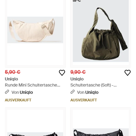
5,90 €
9,90 €
Uniqlo
Uniqlo
Runde Mini Schultertasche
Schultertasche (Soft) -
(Cord) - Natur
Mehrfarbig
Von
Uniqlo
Von
Uniqlo
AUSVERKAUFT
AUSVERKAUFT