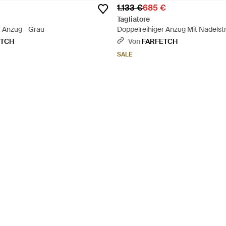
1.133 €
685 €
Tagliatore
r Anzug - Grau
Doppelreihiger Anzug Mit Nadelstr
ETCH
Von
FARFETCH
SALE