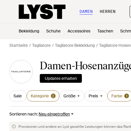
DAMEN
HERREN
Bekleidung
Schuhe
Accessoires
Taschen
Schm
Startseite
Tagliatore
Tagliatore Bekleidung
Tagliatore Hose
Damen-Hosenanzüge v
Updates erhalten
Sale
Kategorie
Größe
Preis
Farbe
2
1
Sortieren nach
:
Neu eingetroffen
Provisionen und andere an Lyst gezahlte Leistungen können das Rankin