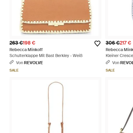
263 €
198 €
306 €
217 €
Rebecca Minkoff
Rebecca Mink
Schulterklappe Mit Bast Berkley - Weiß
Kleiner Cresc
Von
REVOLVE
Von
REVO
SALE
SALE