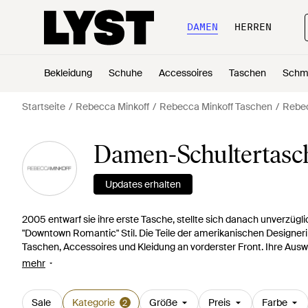
DAMEN
HERREN
Bekleidung
Schuhe
Accessoires
Taschen
Schm
Startseite
Rebecca Minkoff
Rebecca Minkoff Taschen
Rebec
Damen-Schultertasc
Updates erhalten
2005 entwarf sie ihre erste Tasche, stellte sich danach unverzügli
"Downtown Romantic" Stil. Die Teile der amerikanischen Designer
Taschen, Accessoires und Kleidung an vorderster Front. Ihre Ausw
spielerischen Touch und steht perfekt für ihre ganz besonderer Ar
mehr
überarbeitet und bekommen moderne Details; so entstehen zugängl
bleiben. Wählen Sie eine Mini Umhängetasche mit Nieten oder blei
Sale
Kategorie
Größe
Preis
Farbe
2