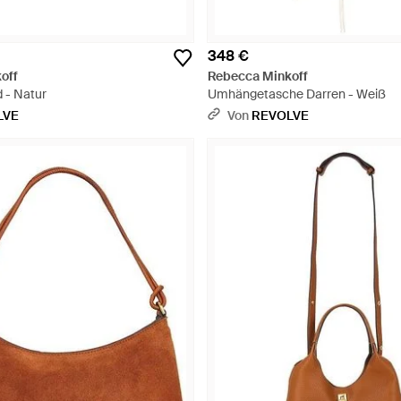
348 €
off
Rebecca Minkoff
 - Natur
Umhängetasche Darren - Weiß
LVE
Von
REVOLVE