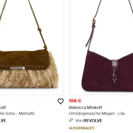
198 €
off
Rebecca Minkoff
 Soho - Mettallic
Umhängetasche Megan - Lila
LVE
Von
REVOLVE
AUSVERKAUFT