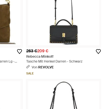
263 €
209 €
Rebecca Minkoff
arren Lg -
Tasche Mit Henkel Darren - Schwarz
Von
REVOLVE
SALE