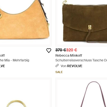
370 €
320 €
off
Rebecca Minkoff
e Mia - Mehrfarbig
Schulterreissverschluss Tasche D
Braun
LVE
Von
REVOLVE
SALE