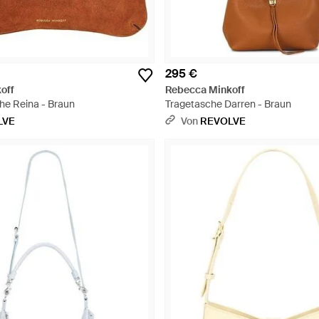
295 €
off
Rebecca Minkoff
e Reina - Braun
Tragetasche Darren - Braun
LVE
Von
REVOLVE