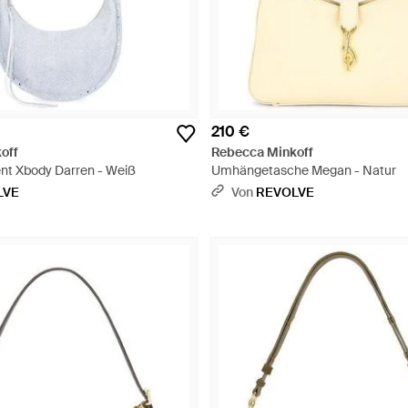
210 €
off
Rebecca Minkoff
ent Xbody Darren - Weiß
Umhängetasche Megan - Natur
LVE
Von
REVOLVE