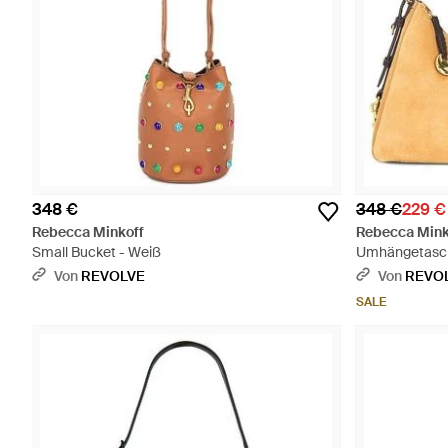
348 €
348 €
229 €
Rebecca Minkoff
Rebecca Mink
Small Bucket - Weiß
Umhängetasch
Von
REVOLVE
Von
REVO
SALE