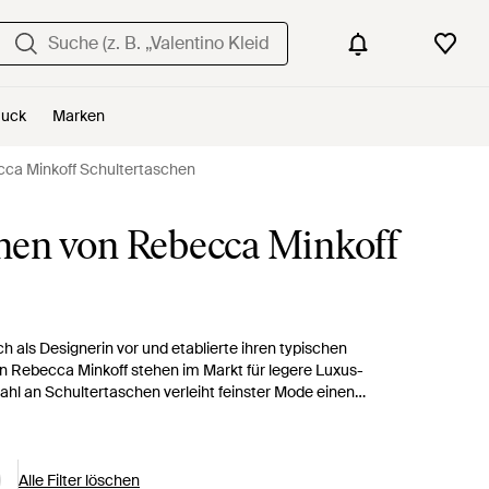
uck
Marken
ca Minkoff Schultertaschen
hen von Rebecca Minkoff
ch als Designerin vor und etablierte ihren typischen
in Rebecca Minkoff stehen im Markt für legere Luxus-
ahl an Schultertaschen verleiht feinster Mode einen
t sorgloser Coolness. Klassische Modelle werden jugendlich
iche Varianten, die aber doch grundsätzlich weiblich
ben Sie eher schick mit einer klassischen Schultertasche.
Alle Filter löschen