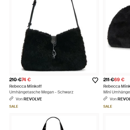
210 €
74 €
211 €
69 €
Rebecca Minkoff
Rebecca Mink
Umhängetasche Megan - Schwarz
Mini Umhänge
Von
REVOLVE
Von
REVO
SALE
SALE