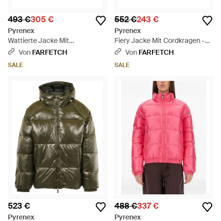
493 €
305 €
552 €
243 €
Pyrenex
Pyrenex
Wattierte Jacke Mit
Fiery Jacke Mit Cordkragen -
Reißverschluss - Weiß
Schwarz
Von
FARFETCH
Von
FARFETCH
SALE
SALE
523 €
488 €
337 €
Pyrenex
Pyrenex