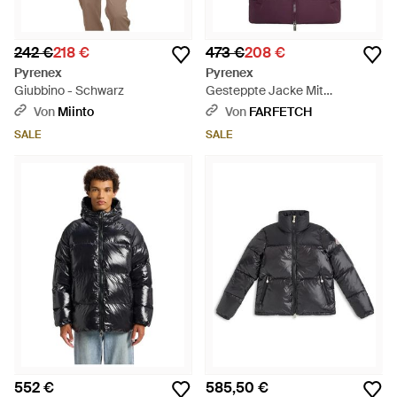
242 €
218 €
473 €
208 €
Pyrenex
Pyrenex
Giubbino - Schwarz
Gesteppte Jacke Mit
Druckknöpfen - Lila
Von
Miinto
Von
FARFETCH
SALE
SALE
552 €
585,50 €