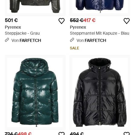
501 €
552 €
417 €
Pyrenex
Pyrenex
Steppjacke - Grau
Steppmantel Mit Kapuze - Blau
Von
FARFETCH
Von
FARFETCH
SALE
724 €
498 €
494 €