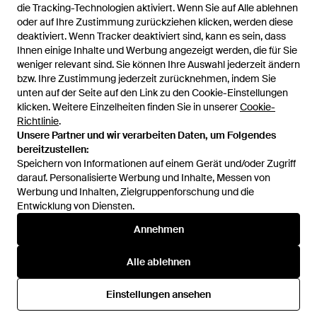
Pyrenex
die Tracking-Technologien aktiviert. Wenn Sie auf Alle ablehnen
die Tracking-Technologien aktiviert. Wenn Sie auf Alle ablehnen
Shift Jacke - Blau
oder auf Ihre Zustimmung zurückziehen klicken, werden diese
oder auf Ihre Zustimmung zurückziehen klicken, werden diese
Von
FARFETCH
deaktiviert. Wenn Tracker deaktiviert sind, kann es sein, dass
deaktiviert. Wenn Tracker deaktiviert sind, kann es sein, dass
Ihnen einige Inhalte und Werbung angezeigt werden, die für Sie
Ihnen einige Inhalte und Werbung angezeigt werden, die für Sie
AUSVERKAUFT
weniger relevant sind. Sie können Ihre Auswahl jederzeit ändern
weniger relevant sind. Sie können Ihre Auswahl jederzeit ändern
bzw. Ihre Zustimmung jederzeit zurücknehmen, indem Sie
bzw. Ihre Zustimmung jederzeit zurücknehmen, indem Sie
unten auf der Seite auf den Link zu den Cookie-Einstellungen
unten auf der Seite auf den Link zu den Cookie-Einstellungen
klicken. Weitere Einzelheiten finden Sie in unserer
klicken. Weitere Einzelheiten finden Sie in unserer
Cookie-
Cookie-
69 von 69 werden
Richtlinie
Richtlinie
.
.
angezeigt
Unsere Partner und wir verarbeiten Daten, um Folgendes
Unsere Partner und wir verarbeiten Daten, um Folgendes
bereitzustellen:
bereitzustellen:
Speichern von Informationen auf einem Gerät und/oder Zugriff
Speichern von Informationen auf einem Gerät und/oder Zugriff
darauf. Personalisierte Werbung und Inhalte, Messen von
darauf. Personalisierte Werbung und Inhalte, Messen von
Werbung und Inhalten, Zielgruppenforschung und die
Werbung und Inhalten, Zielgruppenforschung und die
Entwicklung von Diensten.
Entwicklung von Diensten.
International
Annehmen
Annehmen
Alle ablehnen
Alle ablehnen
Hilfe und Informationen
Einstellungen ansehen
Einstellungen ansehen