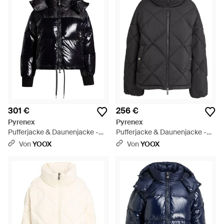
Himalaya getestet und sind so konstruiert, dass sie
Temperaturen von bis zu 40 °C standhalten. Bei Erfrierungen,
Wintersport ist Ihr Ding, dann sollten Sie wirklich nicht ohne
Pyrenex Jacken zu Hause gehen. Leicht, sie nehmen nicht
viel Platz in Ihrem Koffer ein, aber unglaublich warm, diese gut
aussehenden Vertuschungen sind ein Must-Have für
Mädchen im Freien.
301 €
256 €
Pyrenex
Pyrenex
Pufferjacke & Daunenjacke -
Pufferjacke & Daunenjacke -
Schwarz
Schwarz
Von
YOOX
Von
YOOX