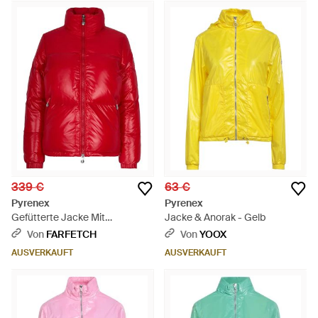
339 €
63 €
Pyrenex
Pyrenex
Gefütterte Jacke Mit
Jacke & Anorak - Gelb
Reißverschluss - Rot
Von
FARFETCH
Von
YOOX
AUSVERKAUFT
AUSVERKAUFT