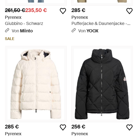
261,50 €
235,50 €
285 €
Pyrenex
Pyrenex
Giubbino - Schwarz
Pufferjacke & Daunenjacke -
Natur
Von
Miinto
Von
YOOX
SALE
285 €
256 €
Pyrenex
Pyrenex