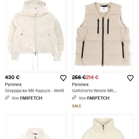
430 €
256 €
214 €
Pyrenex
Pyrenex
Steppjacke Mit Kapuze - Weiß
Gefütterte Weste Mit
Reißverschluss - Natur
Von
FARFETCH
Von
FARFETCH
SALE