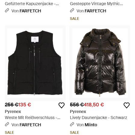
Gefütterte Kapuzenjacke -
Gesteppte Vintage Mythic
Grün
Jacke - Pink
Von
FARFETCH
Von
FARFETCH
SALE
256 €
135 €
556 €
418,50 €
Pyrenex
Pyrenex
Weste Mit Reißverschluss -
Lively Daunenjacke - Schwarz
Schwarz
Von
FARFETCH
Von
Miinto
SALE
SALE