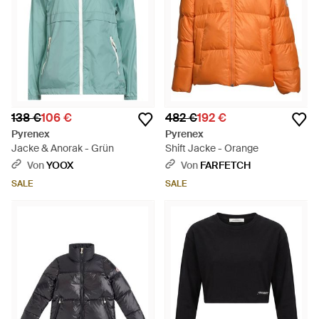
138 €
106 €
482 €
192 €
Pyrenex
Pyrenex
Jacke & Anorak - Grün
Shift Jacke - Orange
Von
YOOX
Von
FARFETCH
SALE
SALE