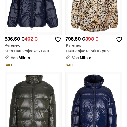
536,50 €
402 €
796,50 €
398 €
Pyrenex
Pyrenex
Sten Daunenjacke - Blau
Daunenjacke Mit Kapuze,
Entendaunen - Natur
Von
Miinto
Von
Miinto
SALE
SALE