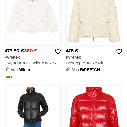
473,50 €
360 €
478 €
Pyrenex
Pyrenex
Hwy009P1003 Winterjacke -
Gesteppte Jacke Mit
Weiß
Rollkragen - Natur
Von
Miinto
Von
FARFETCH
SALE