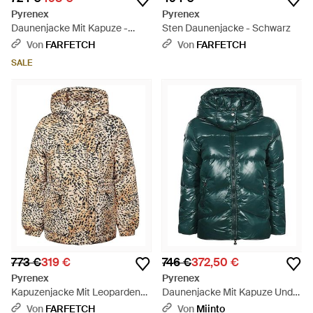
Pyrenex
Pyrenex
Daunenjacke Mit Kapuze -
Sten Daunenjacke - Schwarz
Grün
Von
FARFETCH
Von
FARFETCH
SALE
773 €
319 €
746 €
372,50 €
Pyrenex
Pyrenex
Kapuzenjacke Mit Leoparden-
Daunenjacke Mit Kapuze Und
Print - Natur
Reißverschluss - Grün
Von
FARFETCH
Von
Miinto