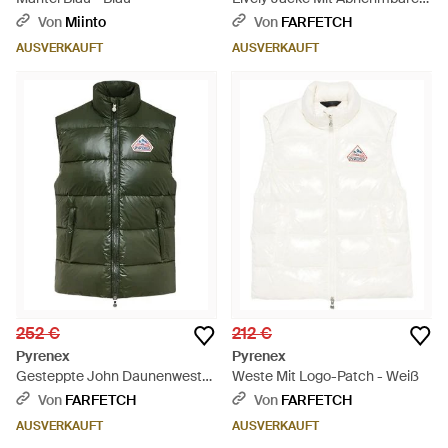
Kapuze - Blau
Von
Miinto
Von
FARFETCH
AUSVERKAUFT
AUSVERKAUFT
252 €
212 €
Pyrenex
Pyrenex
Gesteppte John Daunenweste
Weste Mit Logo-Patch - Weiß
- Grün
Von
FARFETCH
Von
FARFETCH
AUSVERKAUFT
AUSVERKAUFT