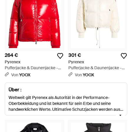
264 €
301 €
Pyrenex
Pyrenex
Pufferjacke & Daunenjacke -
Pufferjacke & Daunenjacke -
Rot
Weiß
Von
YOOX
Von
YOOX
Über :
Weltweit gilt Pyrenex als Autorität in der Performance-
Oberbekleidung und ist bekannt für sein Erbe und seine
handwerklichen Werte. Ultimative Schutzjacken werden aus
hochwertigen Gänse- und Entendaunen hergestellt, die aus
den Pyrenäen stammen. Die Pyrenex Produkte wurden bei
extremen Wetterbedingungen sowohl in Lappland als auch im