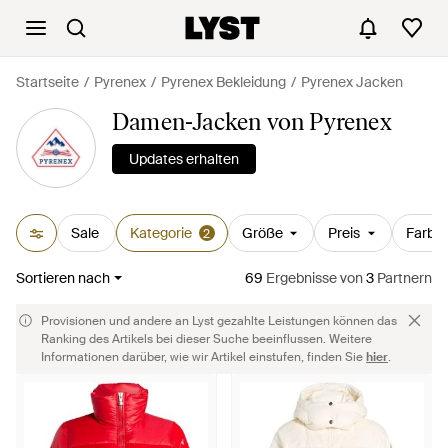
Startseite
Pyrenex
Pyrenex Bekleidung
Pyrenex Jacken
Damen-Jacken von Pyrenex
Updates erhalten
Sale
Kategorie
Größe
Preis
Farbe
2
Sortieren nach
69
Ergebnisse
von
3
Partnern
Provisionen und andere an Lyst gezahlte Leistungen können das
Ranking des Artikels bei dieser Suche beeinflussen. Weitere
Informationen darüber, wie wir Artikel einstufen, finden Sie
hier
.