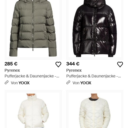
285 €
344 €
Pyrenex
Pyrenex
Pufferjacke & Daunenjacke -
Pufferjacke & Daunenjacke -
Grün
Schwarz
Von
YOOX
Von
YOOX