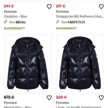
241 €
217 €
Pyrenex
Pyrenex
Giubbino - Blau
Steppjacke Mit Reißverschluss
- Rot
Von
Miinto
Von
FARFETCH
AUSVERKAUFT
AUSVERKAUFT
672 €
329 €
Pyrenex
Pyrenex
Mäntel Blau - Blau
Lively Jacke Mit Abnehmbarer