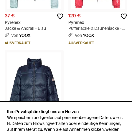
37 €
120 €
Pyrenex
Pyrenex
Jacke & Anorak - Blau
Pufferjacke & Daunenjacke -
Rot
Von
YOOX
Von
YOOX
AUSVERKAUFT
AUSVERKAUFT
Ihre Privatsphäre liegt uns am Herzen
Ihre Privatsphäre liegt uns am Herzen
Wir speichern und greifen auf personenbezogene Daten, wie z.
Wir speichern und greifen auf personenbezogene Daten, wie z.
B. Daten zum Browsingverhalten oder eindeutige Kennungen,
B. Daten zum Browsingverhalten oder eindeutige Kennungen,
192 €
auf Ihrem Gerät zu. Wenn Sie auf Annehmen klicken, werden
auf Ihrem Gerät zu. Wenn Sie auf Annehmen klicken, werden