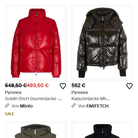
548,50 €
493,50 €
562 €
Pyrenex
Pyrenex
Goldin Short Daunenjacke -
Kapuzenjacke Mit
Rot
Reißverschluss - Schwarz
Von
Miinto
Von
FARFETCH
SALE