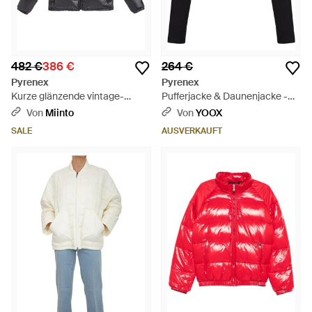
482 €
386 €
264 €
Pyrenex
Pyrenex
Kurze glänzende vintage-
Pufferjacke & Daunenjacke -
daunenjacke für frauen - Blau
Schwarz
Von
Miinto
Von
YOOX
SALE
AUSVERKAUFT