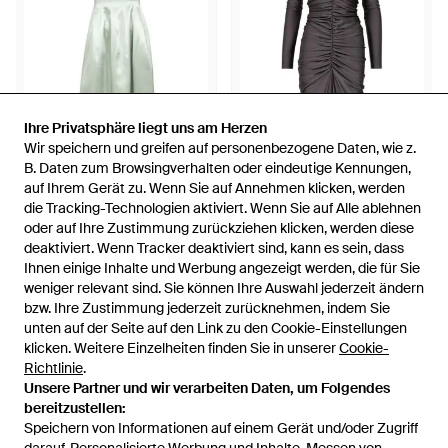
Ihre Privatsphäre liegt uns am Herzen
Ihre Privatsphäre liegt uns am Herzen
Wir speichern und greifen auf personenbezogene Daten, wie z.
Wir speichern und greifen auf personenbezogene Daten, wie z.
B. Daten zum Browsingverhalten oder eindeutige Kennungen,
B. Daten zum Browsingverhalten oder eindeutige Kennungen,
auf Ihrem Gerät zu. Wenn Sie auf Annehmen klicken, werden
auf Ihrem Gerät zu. Wenn Sie auf Annehmen klicken, werden
1.121,95 €
472,95 €
die Tracking-Technologien aktiviert. Wenn Sie auf Alle ablehnen
die Tracking-Technologien aktiviert. Wenn Sie auf Alle ablehnen
PHILOSOPHY BY LORENZO
PHILOSOPHY BY LORENZO
oder auf Ihre Zustimmung zurückziehen klicken, werden diese
oder auf Ihre Zustimmung zurückziehen klicken, werden diese
SERAFINI
Philosophie von Lorenzo
SERAFINI
Philosophie von Lorenzo
deaktiviert. Wenn Tracker deaktiviert sind, kann es sein, dass
deaktiviert. Wenn Tracker deaktiviert sind, kann es sein, dass
Serafini Kleider grün
Serafini -Kleidern - Schwarz
Von
Balardi
Von
Balardi
Ihnen einige Inhalte und Werbung angezeigt werden, die für Sie
Ihnen einige Inhalte und Werbung angezeigt werden, die für Sie
weniger relevant sind. Sie können Ihre Auswahl jederzeit ändern
weniger relevant sind. Sie können Ihre Auswahl jederzeit ändern
bzw. Ihre Zustimmung jederzeit zurücknehmen, indem Sie
bzw. Ihre Zustimmung jederzeit zurücknehmen, indem Sie
unten auf der Seite auf den Link zu den Cookie-Einstellungen
unten auf der Seite auf den Link zu den Cookie-Einstellungen
klicken. Weitere Einzelheiten finden Sie in unserer
klicken. Weitere Einzelheiten finden Sie in unserer
Cookie-
Cookie-
Richtlinie
Richtlinie
.
.
Unsere Partner und wir verarbeiten Daten, um Folgendes
Unsere Partner und wir verarbeiten Daten, um Folgendes
bereitzustellen:
bereitzustellen:
Speichern von Informationen auf einem Gerät und/oder Zugriff
Speichern von Informationen auf einem Gerät und/oder Zugriff