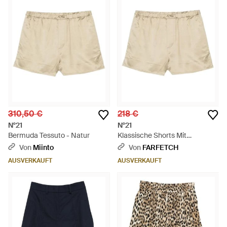
310,50 €
218 €
N°21
N°21
Bermuda Tessuto - Natur
Klassische Shorts Mit
Stretchbund - Natur
Von
Miinto
Von
FARFETCH
AUSVERKAUFT
AUSVERKAUFT