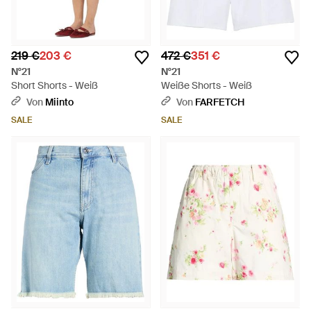
219 €
203 €
472 €
351 €
N°21
N°21
Short Shorts - Weiß
Weiße Shorts - Weiß
Von
Miinto
Von
FARFETCH
SALE
SALE