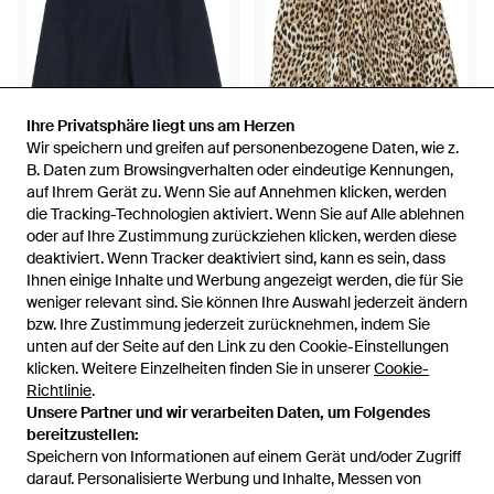
Ihre Privatsphäre liegt uns am Herzen
Ihre Privatsphäre liegt uns am Herzen
Wir speichern und greifen auf personenbezogene Daten, wie z.
Wir speichern und greifen auf personenbezogene Daten, wie z.
379 €
446 €
B. Daten zum Browsingverhalten oder eindeutige Kennungen,
B. Daten zum Browsingverhalten oder eindeutige Kennungen,
auf Ihrem Gerät zu. Wenn Sie auf Annehmen klicken, werden
auf Ihrem Gerät zu. Wenn Sie auf Annehmen klicken, werden
N°21
N°21
die Tracking-Technologien aktiviert. Wenn Sie auf Alle ablehnen
die Tracking-Technologien aktiviert. Wenn Sie auf Alle ablehnen
Klassische Shorts - Blau
Shorts Mit Leoparden-Print -
oder auf Ihre Zustimmung zurückziehen klicken, werden diese
oder auf Ihre Zustimmung zurückziehen klicken, werden diese
Natur
Von
FARFETCH
Von
FARFETCH
deaktiviert. Wenn Tracker deaktiviert sind, kann es sein, dass
deaktiviert. Wenn Tracker deaktiviert sind, kann es sein, dass
AUSVERKAUFT
AUSVERKAUFT
Ihnen einige Inhalte und Werbung angezeigt werden, die für Sie
Ihnen einige Inhalte und Werbung angezeigt werden, die für Sie
weniger relevant sind. Sie können Ihre Auswahl jederzeit ändern
weniger relevant sind. Sie können Ihre Auswahl jederzeit ändern
bzw. Ihre Zustimmung jederzeit zurücknehmen, indem Sie
bzw. Ihre Zustimmung jederzeit zurücknehmen, indem Sie
unten auf der Seite auf den Link zu den Cookie-Einstellungen
unten auf der Seite auf den Link zu den Cookie-Einstellungen
klicken. Weitere Einzelheiten finden Sie in unserer
klicken. Weitere Einzelheiten finden Sie in unserer
Cookie-
Cookie-
Richtlinie
Richtlinie
.
.
Unsere Partner und wir verarbeiten Daten, um Folgendes
Unsere Partner und wir verarbeiten Daten, um Folgendes
bereitzustellen:
bereitzustellen:
Speichern von Informationen auf einem Gerät und/oder Zugriff
Speichern von Informationen auf einem Gerät und/oder Zugriff
darauf. Personalisierte Werbung und Inhalte, Messen von
darauf. Personalisierte Werbung und Inhalte, Messen von