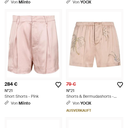
Von
Miinto
Von
YOOX
284 €
79 €
N°21
N°21
Short Shorts - Pink
Shorts & Bermudashorts -
Natur
Von
Miinto
Von
YOOX
AUSVERKAUFT