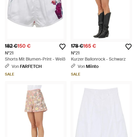
182 €
150 €
178 €
165 €
N°21
N°21
Shorts Mit Blumen-Print - Weiß
Kurzer Ballonrock - Schwarz
Von
FARFETCH
Von
Miinto
SALE
SALE