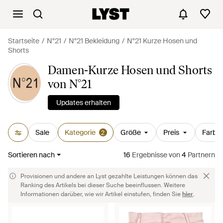
Startseite
N°21
N°21 Bekleidung
N°21 Kurze Hosen und
Shorts
Damen-Kurze Hosen und Shorts
von N°21
Updates erhalten
Sale
Kategorie
Größe
Preis
Farbe
2
Sortieren nach
16
Ergebnisse
von
4
Partnern
Provisionen und andere an Lyst gezahlte Leistungen können das
Ranking des Artikels bei dieser Suche beeinflussen. Weitere
Informationen darüber, wie wir Artikel einstufen, finden Sie
hier
.