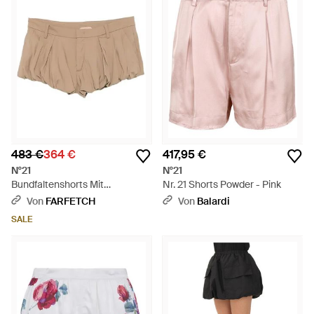
483 €
364 €
417,95 €
N°21
N°21
Bundfaltenshorts Mit
Nr. 21 Shorts Powder - Pink
Ballonsaum - Natur
Von
FARFETCH
Von
Balardi
SALE