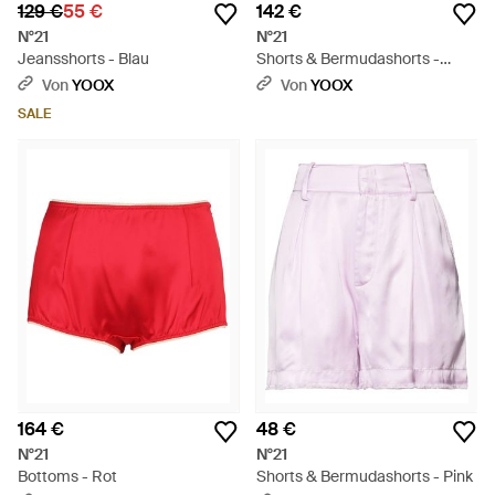
129 €
55 €
142 €
N°21
N°21
Jeansshorts - Blau
Shorts & Bermudashorts -
Weiß
Von
YOOX
Von
YOOX
SALE
164 €
48 €
N°21
N°21
Bottoms - Rot
Shorts & Bermudashorts - Pink