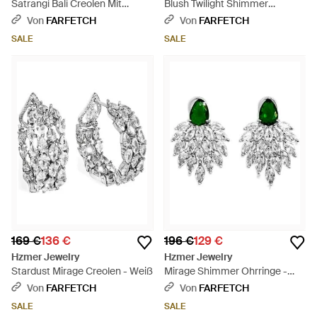
Satrangi Bali Creolen Mit
Blush Twilight Shimmer
Tropfen - Mettallic
Ohrringe - Lila
Von
FARFETCH
Von
FARFETCH
SALE
SALE
169 €
136 €
196 €
129 €
Hzmer Jewelry
Hzmer Jewelry
Stardust Mirage Creolen - Weiß
Mirage Shimmer Ohrringe -
Mettallic
Von
FARFETCH
Von
FARFETCH
SALE
SALE