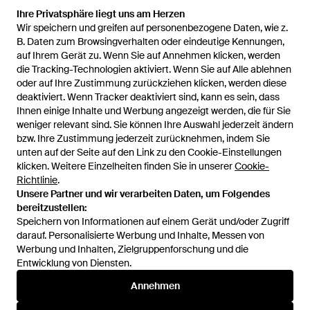
Ihre Privatsphäre liegt uns am Herzen
Ihre Privatsphäre liegt uns am Herzen
Wir speichern und greifen auf personenbezogene Daten, wie z.
Wir speichern und greifen auf personenbezogene Daten, wie z.
169 €
45 €
92 €
B. Daten zum Browsingverhalten oder eindeutige Kennungen,
B. Daten zum Browsingverhalten oder eindeutige Kennungen,
auf Ihrem Gerät zu. Wenn Sie auf Annehmen klicken, werden
auf Ihrem Gerät zu. Wenn Sie auf Annehmen klicken, werden
Hzmer Jewelry
Hzmer Jewelry
die Tracking-Technologien aktiviert. Wenn Sie auf Alle ablehnen
die Tracking-Technologien aktiviert. Wenn Sie auf Alle ablehnen
Ohrringe Mit Kristallen -
Mirage Hängeohrringe -
oder auf Ihre Zustimmung zurückziehen klicken, werden diese
oder auf Ihre Zustimmung zurückziehen klicken, werden diese
Mettallic
Mettallic
Von
FARFETCH
Von
FARFETCH
deaktiviert. Wenn Tracker deaktiviert sind, kann es sein, dass
deaktiviert. Wenn Tracker deaktiviert sind, kann es sein, dass
SALE
AUSVERKAUFT
Ihnen einige Inhalte und Werbung angezeigt werden, die für Sie
Ihnen einige Inhalte und Werbung angezeigt werden, die für Sie
weniger relevant sind. Sie können Ihre Auswahl jederzeit ändern
weniger relevant sind. Sie können Ihre Auswahl jederzeit ändern
bzw. Ihre Zustimmung jederzeit zurücknehmen, indem Sie
bzw. Ihre Zustimmung jederzeit zurücknehmen, indem Sie
unten auf der Seite auf den Link zu den Cookie-Einstellungen
unten auf der Seite auf den Link zu den Cookie-Einstellungen
klicken. Weitere Einzelheiten finden Sie in unserer
klicken. Weitere Einzelheiten finden Sie in unserer
Cookie-
Cookie-
Richtlinie
Richtlinie
.
.
Unsere Partner und wir verarbeiten Daten, um Folgendes
Unsere Partner und wir verarbeiten Daten, um Folgendes
bereitzustellen:
bereitzustellen:
Speichern von Informationen auf einem Gerät und/oder Zugriff
Speichern von Informationen auf einem Gerät und/oder Zugriff
darauf. Personalisierte Werbung und Inhalte, Messen von
darauf. Personalisierte Werbung und Inhalte, Messen von
Werbung und Inhalten, Zielgruppenforschung und die
Werbung und Inhalten, Zielgruppenforschung und die
Entwicklung von Diensten.
Entwicklung von Diensten.
International
Annehmen
Annehmen