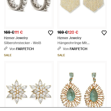
169 €
111 €
169 €
120 €
Hzmer Jewelry
Hzmer Jewelry
Silberohrstecker - Weiß
Hängeohrringe Mit
Kristallverzierung - Natur
Von
FARFETCH
Von
FARFETCH
SALE
SALE