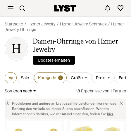
Startseite
Hzmer Jewelry
Hzmer Jewelry Schmuck
Hzmer
Jewelry Ohrringe
Damen-Ohrringe von Hzmer
H
Jewelry
Updates erhalten
Sale
Kategorie
Größe
Preis
Farbe
2
Sortieren nach
18
Ergebnisse
von
1
Partner
Provisionen und andere an Lyst gezahlte Leistungen können das
Ranking des Artikels bei dieser Suche beeinflussen. Weitere
Informationen darüber, wie wir Artikel einstufen, finden Sie
hier
.