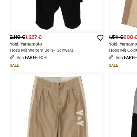
2.110 €
1.267 €
1.511 €
908 
Yohji Yamamoto
Yohji Yamamo
Hose Mit Weitem Bein - Schwarz
Hose Mit Colo
Von
FARFETCH
Von
FARF
SALE
SALE