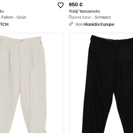
950 €
to
Yohji Yamamoto
 Falten - Grün
Παντελονι - Schwarz
ETCH
Von
Hionidis Europe