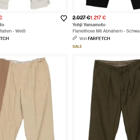
€
2.027 €
1.217 €
to
Yohji Yamamoto
falten - Weiß
Flanellhose Mit Abnähern - Schwa
ETCH
Von
FARFETCH
SALE