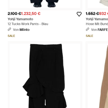
2.100 €
1.232,50 €
1.552 €
932 
Yohji Yamamoto
Yohji Yamamo
12 Tucks Work Pants - Blau
Hose Mit Bund
Von
Miinto
Von
FARF
SALE
SALE