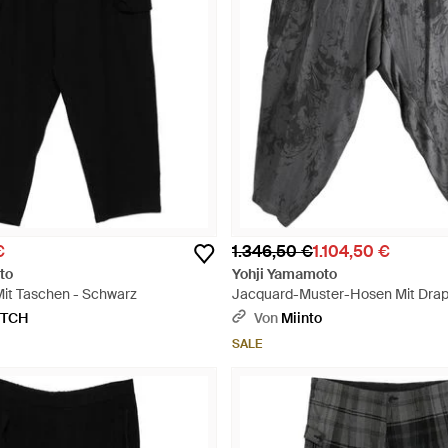
€
1.346,50 €
1.104,50 €
to
Yohji Yamamoto
it Taschen - Schwarz
Jacquard-Muster-Hosen Mit Drap
ETCH
Von
Miinto
SALE