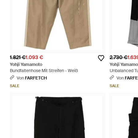
1.821 €
1.093 €
2.730 €
1.63
Yohji Yamamoto
Yohji Yamamo
Bundfaltenhose Mit Streifen - Weiß
Unbalanced Tu
Von
FARFETCH
Von
FARF
SALE
SALE