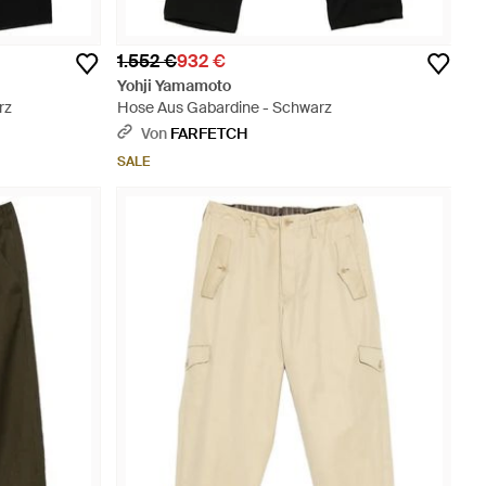
1.552 €
932 €
Yohji Yamamoto
rz
Hose Aus Gabardine - Schwarz
Von
FARFETCH
SALE