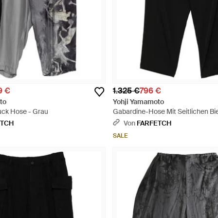
9 €
1.325 €
796 €
to
Yohji Yamamoto
ck Hose - Grau
Gabardine-Hose Mit Seitlichen Bi
Schwarz
ETCH
Von
FARFETCH
SALE