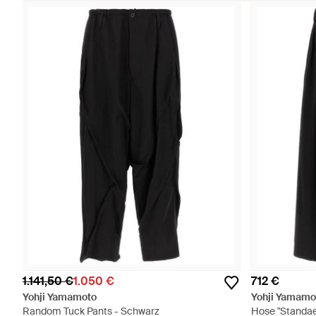
1.141,50 €
1.050 €
712 €
Yohji Yamamoto
Yohji Yamamo
Random Tuck Pants - Schwarz
Hose "Standae