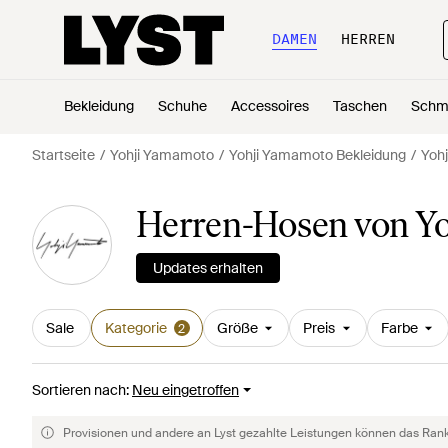
DAMEN
HERREN
Bekleidung
Schuhe
Accessoires
Taschen
Schm
Startseite
Yohji Yamamoto
Yohji Yamamoto Bekleidung
Yoh
Herren-Hosen von Y
Updates erhalten
Sale
Kategorie
Größe
Preis
Farbe
2
Sortieren nach
:
Neu eingetroffen
Provisionen und andere an Lyst gezahlte Leistungen können das Rankin