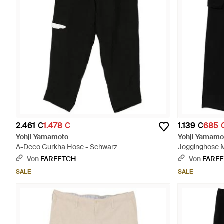
2.461 €
1.478 €
1.139 €
685 
Yohji Yamamoto
Yohji Yamamo
A-Deco Gurkha Hose - Schwarz
Jogginghose M
Von
FARFETCH
Von
FARF
SALE
SALE