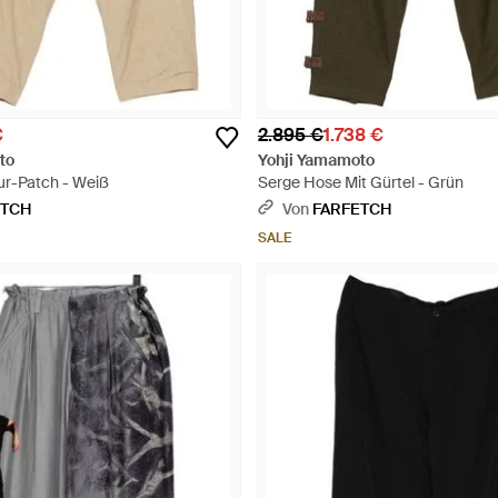
€
2.895 €
1.738 €
to
Yohji Yamamoto
ur-Patch - Weiß
Serge Hose Mit Gürtel - Grün
ETCH
Von
FARFETCH
SALE