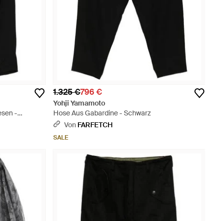
1.325 €
796 €
Yohji Yamamoto
esen -
Hose Aus Gabardine - Schwarz
Von
FARFETCH
SALE