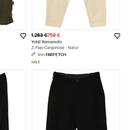
1.263 €
759 €
Yohji Yamamoto
Z-Flap Cargohose - Natur
Von
FARFETCH
SALE