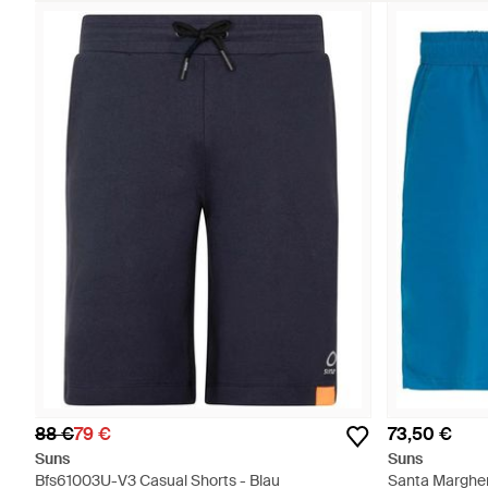
88 €
79 €
73,50 €
Suns
Suns
Bfs61003U-V3 Casual Shorts - Blau
Santa Margher