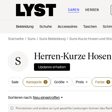
DAMEN
HERREN
Bekleidung
Schuhe
Accessoires
Taschen
Schm
Startseite
Suns
Suns Bekleidung
Suns Kurze Hosen und Sho
Herren-Kurze Hosen 
S
Updates erhalten
Sale
Kategorie
Größe
Preis
Farbe
2
1
Sortieren nach
:
Neu eingetroffen
Provisionen und andere an Lyst gezahlte Leistungen können das Rankin