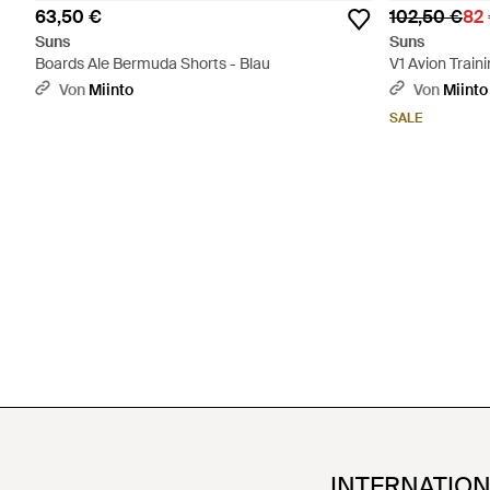
63,50 €
102,50 €
82
Suns
Suns
Boards Ale Bermuda Shorts - Blau
V1 Avion Train
Von
Miinto
Von
Miinto
SALE
INTERNATIO