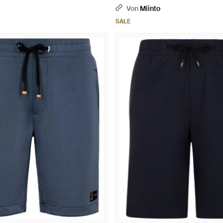
Von
Miinto
SALE