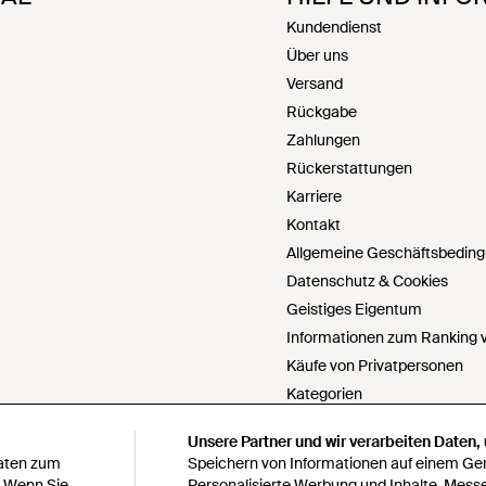
Kundendienst
Über uns
Versand
Rückgabe
Zahlungen
Rückerstattungen
Karriere
Kontakt
Allgemeine Geschäftsbedin
Datenschutz & Cookies
Geistiges Eigentum
Informationen zum Ranking v
Käufe von Privatpersonen
Kategorien
PartnerIn werden
Unsere Partner und wir verarbeiten Daten,
Unsere Partner und wir verarbeiten Daten,
Cookie Einstellungen
Daten zum
Daten zum
Speichern von Informationen auf einem Gerä
Speichern von Informationen auf einem Gerä
Meine personenbezogenen Da
. Wenn Sie
. Wenn Sie
Personalisierte Werbung und Inhalte, Mess
Personalisierte Werbung und Inhalte, Mess