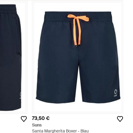
73,50 €
Suns
Santa Margherita Boxer - Blau