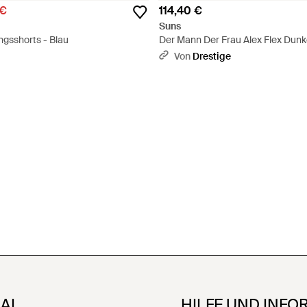
 €
114,40 €
Suns
ingsshorts - Blau
Der Mann Der Frau Alex Flex Dunk
Von
Drestige
NAL
HILFE UND INFO