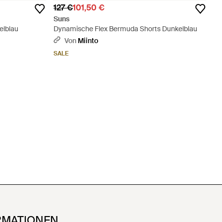
127 €
101,50 €
Suns
elblau
Dynamische Flex Bermuda Shorts Dunkelblau
Von
Miinto
SALE
RMATIONEN