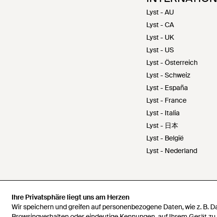
Lyst - AU
Lyst - CA
Lyst - UK
Lyst - US
Lyst - Österreich
Lyst - Schweiz
Lyst - España
Lyst - France
Lyst - Italia
Lyst - 日本
Lyst - België
Lyst - Nederland
Ihre Privatsphäre liegt uns am Herzen
Ihre Privatsphäre liegt uns am Herzen
Wir speichern und greifen auf personenbezogene Daten, wie z. B. 
Wir speichern und greifen auf personenbezogene Daten, wie z. B. 
Browsingverhalten oder eindeutige Kennungen, auf Ihrem Gerät zu
Browsingverhalten oder eindeutige Kennungen, auf Ihrem Gerät zu