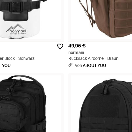
49,95 €
normani
r Block - Schwarz
Rucksack Airborne - Braun
T YOU
Von
ABOUT YOU