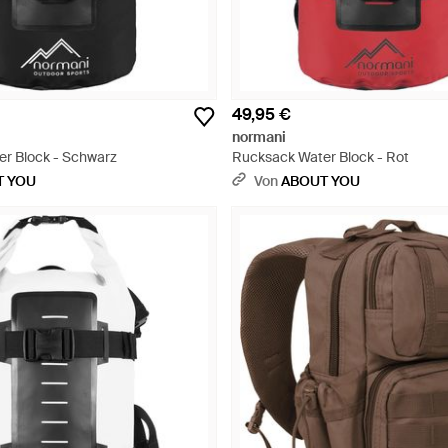
49,95 €
normani
r Block - Schwarz
Rucksack Water Block - Rot
T YOU
Von
ABOUT YOU