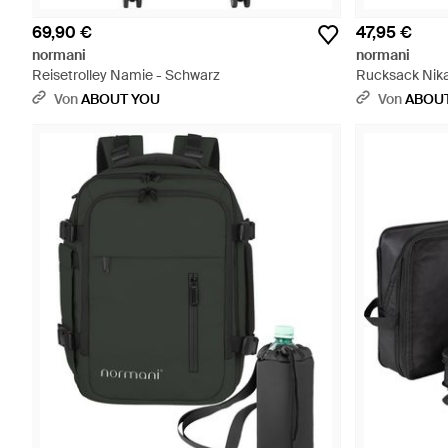
69,90 €
47,95 €
normani
normani
Reisetrolley Namie - Schwarz
Rucksack Nika
Von
ABOUT YOU
Von
ABOU