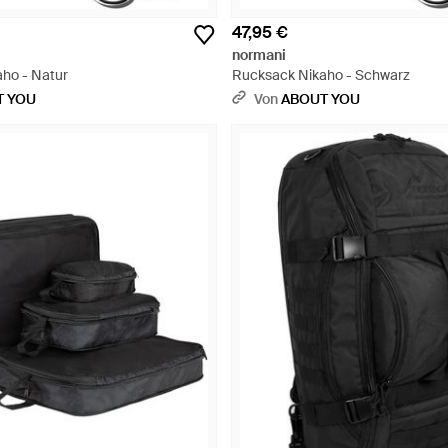
47,95 €
normani
ho - Natur
Rucksack Nikaho - Schwarz
T YOU
Von
ABOUT YOU