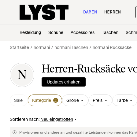
DAMEN
HERREN
Bekleidung
Schuhe
Accessoires
Taschen
Schm
Startseite
normani
normani Taschen
normani Rucksäcke
Herren-Rucksäcke v
N
Updates erhalten
Sale
Kategorie
Größe
Preis
Farbe
2
Sortieren nach
:
Neu eingetroffen
Provisionen und andere an Lyst gezahlte Leistungen können das Rankin