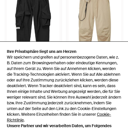
Ihre Privatsphäre liegt uns am Herzen
Ihre Privatsphäre liegt uns am Herzen
Wir speichern und greifen auf personenbezogene Daten, wie z.
Wir speichern und greifen auf personenbezogene Daten, wie z.
232 €
137 €
93 €
B. Daten zum Browsingverhalten oder eindeutige Kennungen,
B. Daten zum Browsingverhalten oder eindeutige Kennungen,
auf Ihrem Gerät zu. Wenn Sie auf Annehmen klicken, werden
auf Ihrem Gerät zu. Wenn Sie auf Annehmen klicken, werden
Musium Div.
Musium Div.
die Tracking-Technologien aktiviert. Wenn Sie auf Alle ablehnen
die Tracking-Technologien aktiviert. Wenn Sie auf Alle ablehnen
Jogginghose Mit Logo-Patch -
Hose Mit Kordelzug - Natur
oder auf Ihre Zustimmung zurückziehen klicken, werden diese
oder auf Ihre Zustimmung zurückziehen klicken, werden diese
Schwarz
Von
FARFETCH
Von
FARFETCH
deaktiviert. Wenn Tracker deaktiviert sind, kann es sein, dass
deaktiviert. Wenn Tracker deaktiviert sind, kann es sein, dass
SALE
AUSVERKAUFT
Ihnen einige Inhalte und Werbung angezeigt werden, die für Sie
Ihnen einige Inhalte und Werbung angezeigt werden, die für Sie
weniger relevant sind. Sie können Ihre Auswahl jederzeit ändern
weniger relevant sind. Sie können Ihre Auswahl jederzeit ändern
bzw. Ihre Zustimmung jederzeit zurücknehmen, indem Sie
bzw. Ihre Zustimmung jederzeit zurücknehmen, indem Sie
unten auf der Seite auf den Link zu den Cookie-Einstellungen
unten auf der Seite auf den Link zu den Cookie-Einstellungen
klicken. Weitere Einzelheiten finden Sie in unserer
klicken. Weitere Einzelheiten finden Sie in unserer
Cookie-
Cookie-
Richtlinie
Richtlinie
.
.
Unsere Partner und wir verarbeiten Daten, um Folgendes
Unsere Partner und wir verarbeiten Daten, um Folgendes