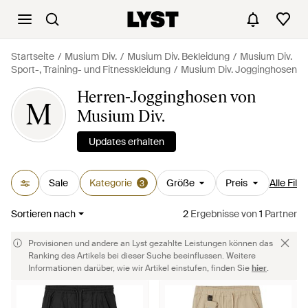
Startseite
Musium Div.
Musium Div. Bekleidung
Musium Div.
Sport-, Training- und Fitnesskleidung
Musium Div. Jogginghosen
Herren-Jogginghosen von
M
Musium Div.
Updates erhalten
Sale
Kategorie
Größe
Preis
Alle Filte
3
Sortieren nach
2
Ergebnisse
von
1
Partner
Provisionen und andere an Lyst gezahlte Leistungen können das
Ranking des Artikels bei dieser Suche beeinflussen. Weitere
Informationen darüber, wie wir Artikel einstufen, finden Sie
hier
.