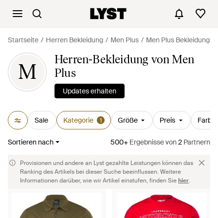
Startseite
Herren Bekleidung
Men Plus
Men Plus Bekleidung
Herren-Bekleidung von Men
M
Plus
Updates erhalten
Sale
Kategorie
Größe
Preis
Farbe
1
Sortieren nach
500+
Ergebnisse
von
2
Partnern
Provisionen und andere an Lyst gezahlte Leistungen können das
Ranking des Artikels bei dieser Suche beeinflussen. Weitere
Informationen darüber, wie wir Artikel einstufen, finden Sie
hier
.