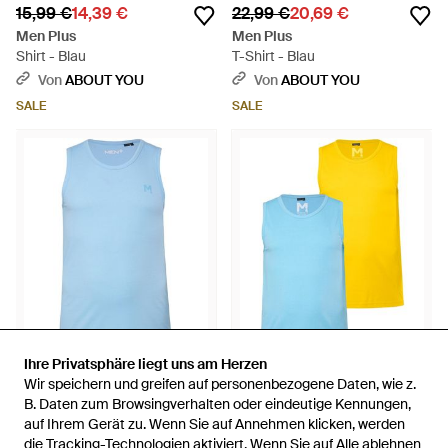
15,99 €
14,39 €
22,99 €
20,69 €
Men Plus
Men Plus
Shirt - Blau
T-Shirt - Blau
Von
ABOUT YOU
Von
ABOUT YOU
SALE
SALE
Ihre Privatsphäre liegt uns am Herzen
Ihre Privatsphäre liegt uns am Herzen
Wir speichern und greifen auf personenbezogene Daten, wie z.
Wir speichern und greifen auf personenbezogene Daten, wie z.
15,99 €
14,39 €
27,99 €
25,19 €
B. Daten zum Browsingverhalten oder eindeutige Kennungen,
B. Daten zum Browsingverhalten oder eindeutige Kennungen,
Men Plus
Men Plus
auf Ihrem Gerät zu. Wenn Sie auf Annehmen klicken, werden
auf Ihrem Gerät zu. Wenn Sie auf Annehmen klicken, werden
Shirt - Blau
Shirt - Gelb
die Tracking-Technologien aktiviert. Wenn Sie auf Alle ablehnen
die Tracking-Technologien aktiviert. Wenn Sie auf Alle ablehnen