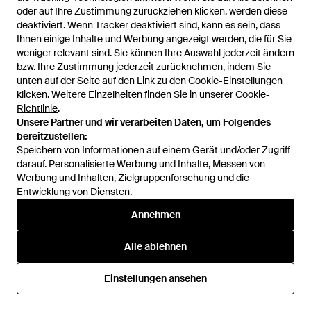
Von
ABOUT YOU
Von
ABOUT YOU
oder auf Ihre Zustimmung zurückziehen klicken, werden diese
oder auf Ihre Zustimmung zurückziehen klicken, werden diese
deaktiviert. Wenn Tracker deaktiviert sind, kann es sein, dass
deaktiviert. Wenn Tracker deaktiviert sind, kann es sein, dass
SALE
SALE
Ihnen einige Inhalte und Werbung angezeigt werden, die für Sie
Ihnen einige Inhalte und Werbung angezeigt werden, die für Sie
weniger relevant sind. Sie können Ihre Auswahl jederzeit ändern
weniger relevant sind. Sie können Ihre Auswahl jederzeit ändern
bzw. Ihre Zustimmung jederzeit zurücknehmen, indem Sie
bzw. Ihre Zustimmung jederzeit zurücknehmen, indem Sie
unten auf der Seite auf den Link zu den Cookie-Einstellungen
unten auf der Seite auf den Link zu den Cookie-Einstellungen
klicken. Weitere Einzelheiten finden Sie in unserer
klicken. Weitere Einzelheiten finden Sie in unserer
Cookie-
Cookie-
Richtlinie
Richtlinie
.
.
Unsere Partner und wir verarbeiten Daten, um Folgendes
Unsere Partner und wir verarbeiten Daten, um Folgendes
bereitzustellen:
bereitzustellen:
Speichern von Informationen auf einem Gerät und/oder Zugriff
Speichern von Informationen auf einem Gerät und/oder Zugriff
darauf. Personalisierte Werbung und Inhalte, Messen von
darauf. Personalisierte Werbung und Inhalte, Messen von
Werbung und Inhalten, Zielgruppenforschung und die
Werbung und Inhalten, Zielgruppenforschung und die
Entwicklung von Diensten.
Entwicklung von Diensten.
Annehmen
Annehmen
17,99 €
16,19 €
17,99 €
Men Plus
Men Plus
Alle ablehnen
Alle ablehnen
Shirt - Weiß
Unterhemd - Weiß
Von
ABOUT YOU
Von
ABOUT YOU
Einstellungen ansehen
Einstellungen ansehen
SALE