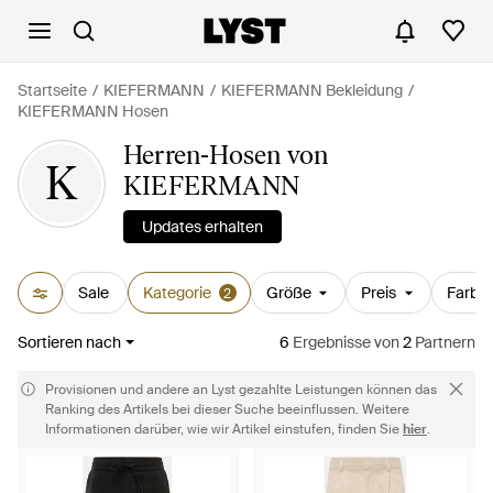
Startseite
KIEFERMANN
KIEFERMANN Bekleidung
KIEFERMANN Hosen
Herren-Hosen von
K
KIEFERMANN
Updates erhalten
Sale
Kategorie
Größe
Preis
Farbe
2
Sortieren nach
6
Ergebnisse
von
2
Partnern
Provisionen und andere an Lyst gezahlte Leistungen können das
Ranking des Artikels bei dieser Suche beeinflussen. Weitere
Informationen darüber, wie wir Artikel einstufen, finden Sie
hier
.