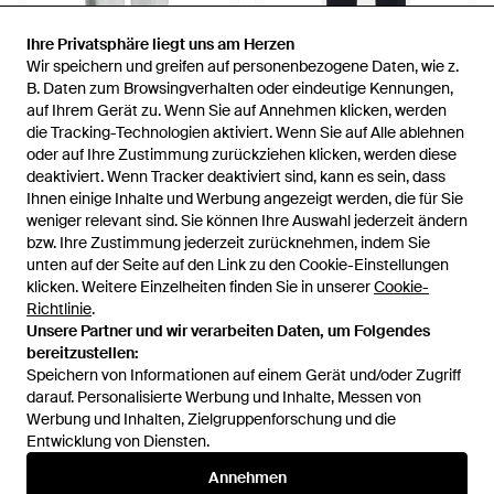
Ihre Privatsphäre liegt uns am Herzen
Ihre Privatsphäre liegt uns am Herzen
Wir speichern und greifen auf personenbezogene Daten, wie z.
Wir speichern und greifen auf personenbezogene Daten, wie z.
81 €
124,50 €
B. Daten zum Browsingverhalten oder eindeutige Kennungen,
B. Daten zum Browsingverhalten oder eindeutige Kennungen,
auf Ihrem Gerät zu. Wenn Sie auf Annehmen klicken, werden
auf Ihrem Gerät zu. Wenn Sie auf Annehmen klicken, werden
KIEFERMANN
KIEFERMANN
die Tracking-Technologien aktiviert. Wenn Sie auf Alle ablehnen
die Tracking-Technologien aktiviert. Wenn Sie auf Alle ablehnen
Hose - Weiß
Jersey-Hose 'Racon' - Blau
oder auf Ihre Zustimmung zurückziehen klicken, werden diese
oder auf Ihre Zustimmung zurückziehen klicken, werden diese
Von
YOOX
Von
Braun Hamburg
deaktiviert. Wenn Tracker deaktiviert sind, kann es sein, dass
deaktiviert. Wenn Tracker deaktiviert sind, kann es sein, dass
AUSVERKAUFT
AUSVERKAUFT
Ihnen einige Inhalte und Werbung angezeigt werden, die für Sie
Ihnen einige Inhalte und Werbung angezeigt werden, die für Sie
weniger relevant sind. Sie können Ihre Auswahl jederzeit ändern
weniger relevant sind. Sie können Ihre Auswahl jederzeit ändern
bzw. Ihre Zustimmung jederzeit zurücknehmen, indem Sie
bzw. Ihre Zustimmung jederzeit zurücknehmen, indem Sie
unten auf der Seite auf den Link zu den Cookie-Einstellungen
unten auf der Seite auf den Link zu den Cookie-Einstellungen
klicken. Weitere Einzelheiten finden Sie in unserer
klicken. Weitere Einzelheiten finden Sie in unserer
Cookie-
Cookie-
Richtlinie
Richtlinie
.
.
Unsere Partner und wir verarbeiten Daten, um Folgendes
Unsere Partner und wir verarbeiten Daten, um Folgendes
bereitzustellen:
bereitzustellen:
Speichern von Informationen auf einem Gerät und/oder Zugriff
Speichern von Informationen auf einem Gerät und/oder Zugriff
darauf. Personalisierte Werbung und Inhalte, Messen von
darauf. Personalisierte Werbung und Inhalte, Messen von
Werbung und Inhalten, Zielgruppenforschung und die
Werbung und Inhalten, Zielgruppenforschung und die
Entwicklung von Diensten.
Entwicklung von Diensten.
International
Annehmen
Annehmen