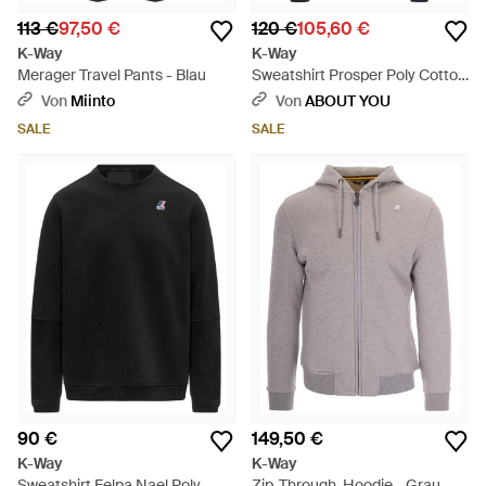
113 €
97,50 €
120 €
105,60 €
K-Way
K-Way
Merager Travel Pants - Blau
Sweatshirt Prosper Poly Cotton
Felpa - Blau
Von
Miinto
Von
ABOUT YOU
SALE
SALE
90 €
149,50 €
K-Way
K-Way
Sweatshirt Felpa Nael Poly
Zip-Through-Hoodie - Grau