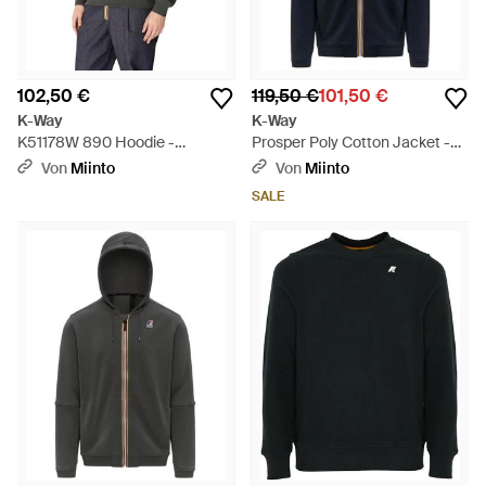
102,50 €
119,50 €
101,50 €
K-Way
K-Way
K51178W 890 Hoodie -
Prosper Poly Cotton Jacket -
Schwarz
Blau
Von
Miinto
Von
Miinto
SALE