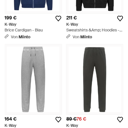
199 €
211 €
K-Way
K-Way
Brice Cardigan - Blau
Sweatshirts &Amp; Hoodies -
Schwarz
Von
Miinto
Von
Miinto
164 €
89 €
76 €
K-Way
K-Way