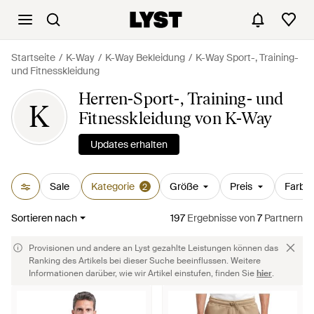
Startseite
K-Way
K-Way Bekleidung
K-Way Sport-, Training-
und Fitnesskleidung
Herren-Sport-, Training- und
K
Fitnesskleidung von K-Way
Updates erhalten
Sale
Kategorie
Größe
Preis
Farbe
2
Sortieren nach
197
Ergebnisse
von
7
Partnern
Provisionen und andere an Lyst gezahlte Leistungen können das
Ranking des Artikels bei dieser Suche beeinflussen. Weitere
Informationen darüber, wie wir Artikel einstufen, finden Sie
hier
.