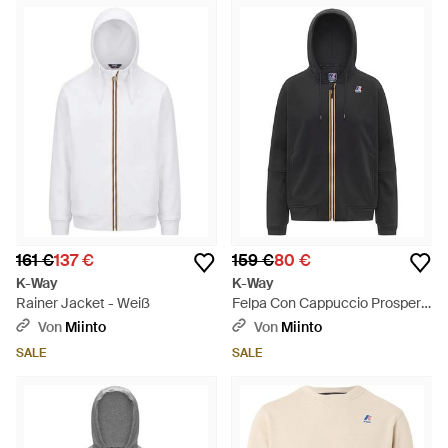
161 €
137 €
159 €
80 €
K-Way
K-Way
Rainer Jacket - Weiß
Felpa Con Cappuccio Prosper
Br - Schwarz
Von
Miinto
Von
Miinto
SALE
SALE