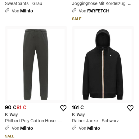
Sweatpants - Grau
Jogginghose Mit Kordelzug -
Schwarz
Von
Miinto
Von
FARFETCH
SALE
90 €
81 €
161 €
K-Way
K-Way
Philbert Poly Cotton Hose -
Rainer Jacke - Schwarz
Grau
Von
Miinto
Von
Miinto
SALE