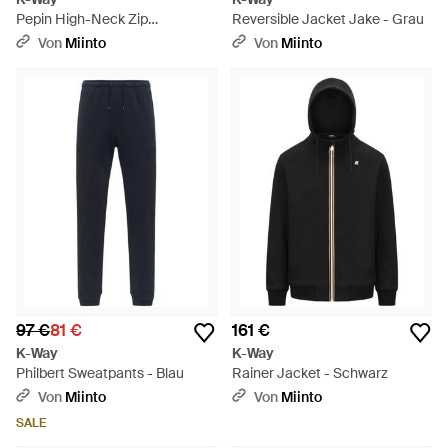
Pepin High-Neck Zip
Reversible Jacket Jake - Grau
Sweatshirt - Schwarz
Von
Miinto
Von
Miinto
97 €
81 €
161 €
K-Way
K-Way
Philbert Sweatpants - Blau
Rainer Jacket - Schwarz
Von
Miinto
Von
Miinto
SALE