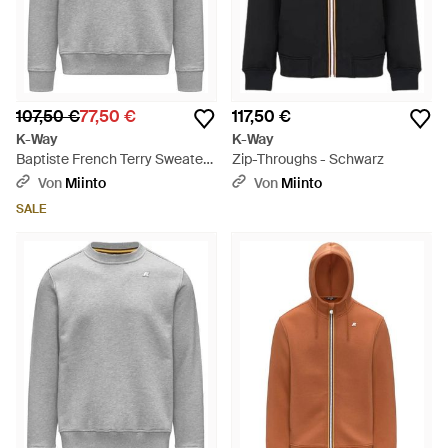
107,50 €
77,50 €
117,50 €
K-Way
K-Way
Baptiste French Terry Sweater
Zip-Throughs - Schwarz
- Grau
Von
Miinto
Von
Miinto
SALE