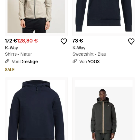
172 €
128,80 €
73 €
K-Way
K-Way
Shirts - Natur
Sweatshirt - Blau
Von
Drestige
Von
YOOX
SALE