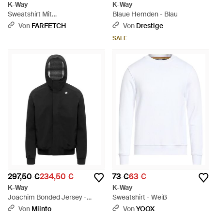
K-Way
K-Way
Sweatshirt Mit
Blaue Hemden - Blau
Viertelreißverschluss - Weiß
Von
FARFETCH
Von
Drestige
SALE
297,50 €
234,50 €
73 €
63 €
K-Way
K-Way
Joachim Bonded Jersey -
Sweatshirt - Weiß
Schwarz
Von
Miinto
Von
YOOX