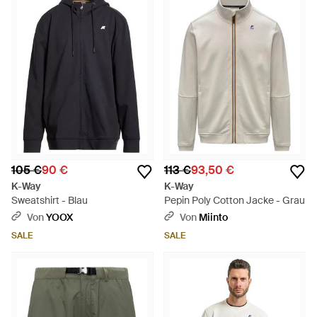
105 €
90 €
113 €
93,50 €
K-Way
K-Way
Sweatshirt - Blau
Pepin Poly Cotton Jacke - Grau
Von
YOOX
Von
Miinto
SALE
SALE