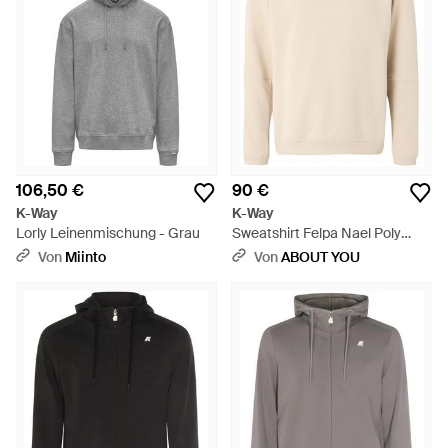
106,50 €
90 €
K-Way
K-Way
Lorly Leinenmischung - Grau
Sweatshirt Felpa Nael Poly
Cotton - Weiß
Von
Miinto
Von
ABOUT YOU