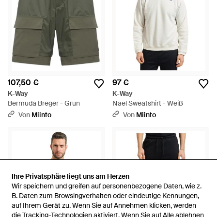
107,50 €
97 €
K-Way
K-Way
Bermuda Breger - Grün
Nael Sweatshirt - Weiß
Von
Miinto
Von
Miinto
Ihre Privatsphäre liegt uns am Herzen
Ihre Privatsphäre liegt uns am Herzen
Wir speichern und greifen auf personenbezogene Daten, wie z.
Wir speichern und greifen auf personenbezogene Daten, wie z.
B. Daten zum Browsingverhalten oder eindeutige Kennungen,
B. Daten zum Browsingverhalten oder eindeutige Kennungen,
auf Ihrem Gerät zu. Wenn Sie auf Annehmen klicken, werden
auf Ihrem Gerät zu. Wenn Sie auf Annehmen klicken, werden
die Tracking-Technologien aktiviert. Wenn Sie auf Alle ablehnen
die Tracking-Technologien aktiviert. Wenn Sie auf Alle ablehnen