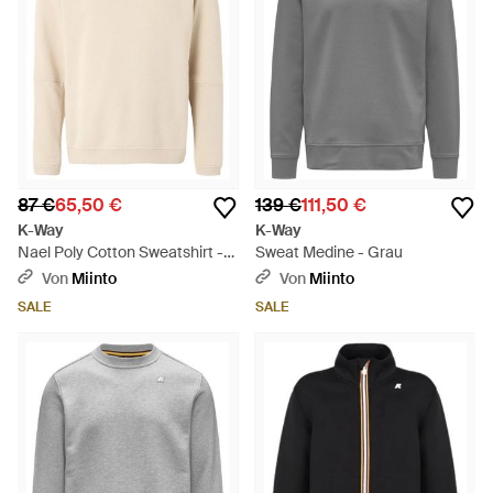
87 €
65,50 €
139 €
111,50 €
K-Way
K-Way
Nael Poly Cotton Sweatshirt -
Sweat Medine - Grau
Weiß
Von
Miinto
Von
Miinto
SALE
SALE