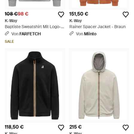
108 €
98 €
151,50 €
K-Way
K-Way
Baptiste Sweatshirt Mit Logo-
Rainer Spacer Jacket - Braun
Patch - Grau
Von
FARFETCH
Von
Miinto
SALE
118,50 €
215 €
K-Way
K-Way