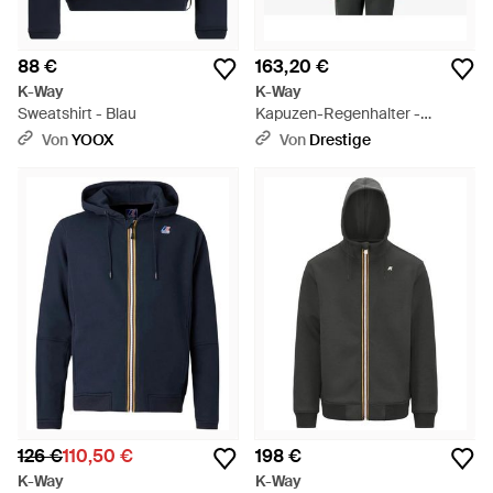
88 €
163,20 €
K-Way
K-Way
Sweatshirt - Blau
Kapuzen-Regenhalter -
Schwarz
Von
YOOX
Von
Drestige
126 €
110,50 €
198 €
K-Way
K-Way