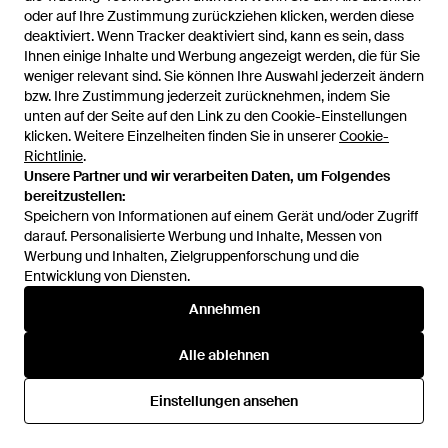
oder auf Ihre Zustimmung zurückziehen klicken, werden diese
oder auf Ihre Zustimmung zurückziehen klicken, werden diese
deaktiviert. Wenn Tracker deaktiviert sind, kann es sein, dass
deaktiviert. Wenn Tracker deaktiviert sind, kann es sein, dass
Ihnen einige Inhalte und Werbung angezeigt werden, die für Sie
Ihnen einige Inhalte und Werbung angezeigt werden, die für Sie
152 €
129 €
122,50 €
weniger relevant sind. Sie können Ihre Auswahl jederzeit ändern
weniger relevant sind. Sie können Ihre Auswahl jederzeit ändern
bzw. Ihre Zustimmung jederzeit zurücknehmen, indem Sie
bzw. Ihre Zustimmung jederzeit zurücknehmen, indem Sie
K-Way
K-Way
unten auf der Seite auf den Link zu den Cookie-Einstellungen
unten auf der Seite auf den Link zu den Cookie-Einstellungen
Nael Sweatshirt - Blau
Micka Light Spacer - Schwarz
klicken. Weitere Einzelheiten finden Sie in unserer
klicken. Weitere Einzelheiten finden Sie in unserer
Cookie-
Cookie-
Von
Miinto
Von
Miinto
Richtlinie
Richtlinie
.
.
SALE
Unsere Partner und wir verarbeiten Daten, um Folgendes
Unsere Partner und wir verarbeiten Daten, um Folgendes
bereitzustellen:
bereitzustellen:
Speichern von Informationen auf einem Gerät und/oder Zugriff
Speichern von Informationen auf einem Gerät und/oder Zugriff
darauf. Personalisierte Werbung und Inhalte, Messen von
darauf. Personalisierte Werbung und Inhalte, Messen von
Werbung und Inhalten, Zielgruppenforschung und die
Werbung und Inhalten, Zielgruppenforschung und die
Entwicklung von Diensten.
Entwicklung von Diensten.
Annehmen
Annehmen
Alle ablehnen
Alle ablehnen
Einstellungen ansehen
Einstellungen ansehen