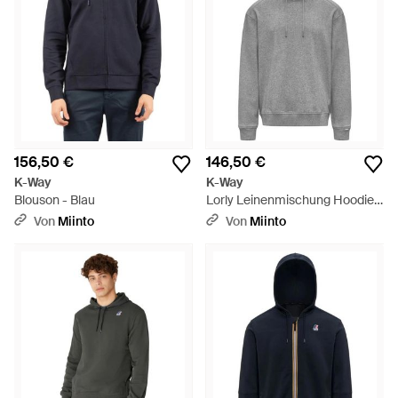
156,50 €
146,50 €
K-Way
K-Way
Blouson - Blau
Lorly Leinenmischung Hoodie -
Grau
Von
Miinto
Von
Miinto