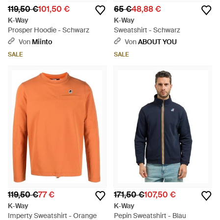
119,50 €
101,50 €
65 €
48,88 €
K-Way
K-Way
Prosper Hoodie - Schwarz
Sweatshirt - Schwarz
Von
Miinto
Von
ABOUT YOU
SALE
SALE
119,50 €
77 €
171,50 €
107,50 €
K-Way
K-Way
Imperty Sweatshirt - Orange
Pepin Sweatshirt - Blau