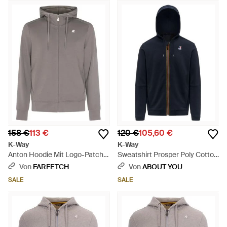
158 €
113 €
120 €
105,60 €
K-Way
K-Way
Anton Hoodie Mit Logo-Patch -
Sweatshirt Prosper Poly Cotton
Grau
Felpa - Blau
Von
FARFETCH
Von
ABOUT YOU
SALE
SALE