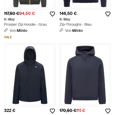
117,50 €
94,50 €
146,50 €
K-Way
K-Way
Prosper Zip Hoodie - Grau
Zip-Throughs - Blau
Von
Miinto
Von
Miinto
SALE
322 €
170,50 €
111 €