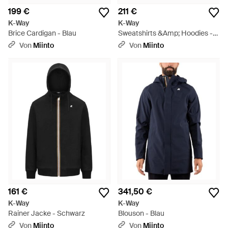
199 €
211 €
K-Way
K-Way
Brice Cardigan - Blau
Sweatshirts &Amp; Hoodies -
Schwarz
Von
Miinto
Von
Miinto
161 €
341,50 €
K-Way
K-Way
Rainer Jacke - Schwarz
Blouson - Blau
Von
Miinto
Von
Miinto