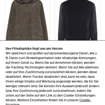
Ihre Privatsphäre liegt uns am Herzen
Ihre Privatsphäre liegt uns am Herzen
215 €
193 €
158 €
119 €
Wir speichern und greifen auf personenbezogene Daten, wie z.
Wir speichern und greifen auf personenbezogene Daten, wie z.
K-Way
K-Way
B. Daten zum Browsingverhalten oder eindeutige Kennungen,
B. Daten zum Browsingverhalten oder eindeutige Kennungen,
Hoodie Mit Besatz - Grün
Hoodie Mit Kordelzug - Blau
auf Ihrem Gerät zu. Wenn Sie auf Annehmen klicken, werden
auf Ihrem Gerät zu. Wenn Sie auf Annehmen klicken, werden
die Tracking-Technologien aktiviert. Wenn Sie auf Alle ablehnen
die Tracking-Technologien aktiviert. Wenn Sie auf Alle ablehnen
Von
FARFETCH
Von
FARFETCH
oder auf Ihre Zustimmung zurückziehen klicken, werden diese
oder auf Ihre Zustimmung zurückziehen klicken, werden diese
SALE
SALE
deaktiviert. Wenn Tracker deaktiviert sind, kann es sein, dass
deaktiviert. Wenn Tracker deaktiviert sind, kann es sein, dass
Ihnen einige Inhalte und Werbung angezeigt werden, die für Sie
Ihnen einige Inhalte und Werbung angezeigt werden, die für Sie
weniger relevant sind. Sie können Ihre Auswahl jederzeit ändern
weniger relevant sind. Sie können Ihre Auswahl jederzeit ändern
bzw. Ihre Zustimmung jederzeit zurücknehmen, indem Sie
bzw. Ihre Zustimmung jederzeit zurücknehmen, indem Sie
unten auf der Seite auf den Link zu den Cookie-Einstellungen
unten auf der Seite auf den Link zu den Cookie-Einstellungen
klicken. Weitere Einzelheiten finden Sie in unserer
klicken. Weitere Einzelheiten finden Sie in unserer
Cookie-
Cookie-
Richtlinie
Richtlinie
.
.