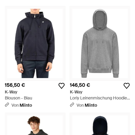
156,50 €
146,50 €
K-Way
K-Way
Blouson - Blau
Lorly Leinenmischung Hoodie -
Grau
Von
Miinto
Von
Miinto