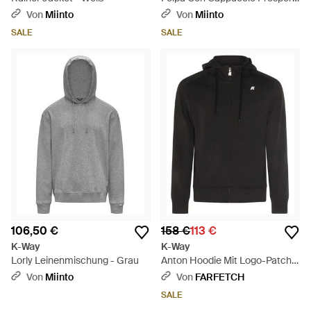
Br - Schwarz
Von
Miinto
Von
Miinto
SALE
SALE
106,50 €
158 €
113 €
K-Way
K-Way
Lorly Leinenmischung - Grau
Anton Hoodie Mit Logo-Patch -
Schwarz
Von
Miinto
Von
FARFETCH
SALE