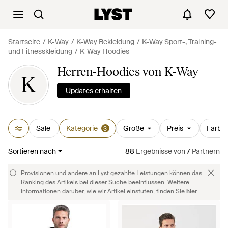
Startseite
K-Way
K-Way Bekleidung
K-Way Sport-, Training-
und Fitnesskleidung
K-Way Hoodies
Herren-Hoodies von K-Way
K
Updates erhalten
Sale
Kategorie
Größe
Preis
Farbe
3
Sortieren nach
88
Ergebnisse
von
7
Partnern
Provisionen und andere an Lyst gezahlte Leistungen können das
Ranking des Artikels bei dieser Suche beeinflussen. Weitere
Informationen darüber, wie wir Artikel einstufen, finden Sie
hier
.