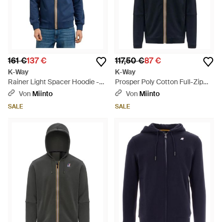
161 €
137 €
117,50 €
87 €
K-Way
K-Way
Rainer Light Spacer Hoodie -
Prosper Poly Cotton Full-Zip
Blau
Hoodie - Blau
Von
Miinto
Von
Miinto
SALE
SALE