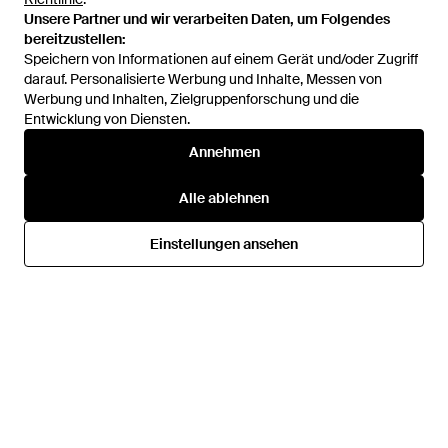
Unsere Partner und wir verarbeiten Daten, um Folgendes
Unsere Partner und wir verarbeiten Daten, um Folgendes
bereitzustellen:
bereitzustellen:
Speichern von Informationen auf einem Gerät und/oder Zugriff
Speichern von Informationen auf einem Gerät und/oder Zugriff
darauf. Personalisierte Werbung und Inhalte, Messen von
darauf. Personalisierte Werbung und Inhalte, Messen von
Werbung und Inhalten, Zielgruppenforschung und die
Werbung und Inhalten, Zielgruppenforschung und die
Entwicklung von Diensten.
Entwicklung von Diensten.
158 €
119 €
161 €
138 €
Annehmen
Annehmen
K-Way
K-Way
Hoodie Mit Kordelzug - Grün
Jack Sherpa Polar Reversible
Alle ablehnen
Alle ablehnen
Jacket - Grün
Von
FARFETCH
Von
Miinto
SALE
Einstellungen ansehen
Einstellungen ansehen
SALE