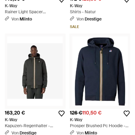
K-Way
K-Way
Rainer Light Spacer
Shirts - Natur
Reißverschluss-Sweatshirt -
Von
Miinto
Von
Drestige
Blau
SALE
163,20 €
126 €
110,50 €
K-Way
K-Way
Kapuzen-Regenhalter -
Prosper Brushed Pc Hoodie -
Schwarz
Blau
Von
Drestige
Von
Miinto