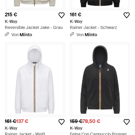
215 €
161 €
K-Way
K-Way
Reversible Jacket Jake - Grau
Rainer Jacket - Schwarz
Von
Miinto
Von
Miinto
161 €
137 €
159 €
78,50 €
K-Way
K-Way
Rainer Jacket - Weiß
Felpa Con Cappuccio Prosper