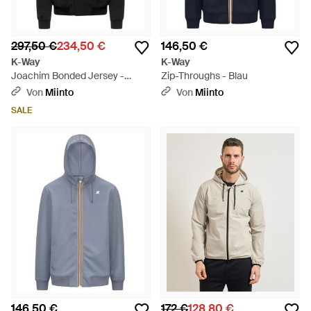
297,50 €
234,50 €
146,50 €
K-Way
K-Way
Joachim Bonded Jersey -
Zip-Throughs - Blau
Schwarz
Von
Miinto
Von
Miinto
SALE
146,50 €
172 €
128,80 €