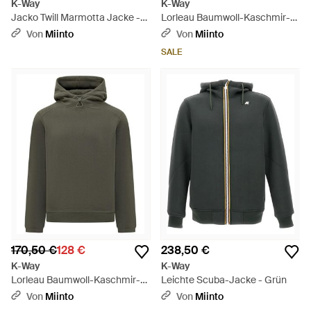
K-Way
K-Way
Jacko Twill Marmotta Jacke -
Lorleau Baumwoll-Kaschmir-
Blau
Hoodie - Blau
Von
Miinto
Von
Miinto
SALE
170,50 €
128 €
238,50 €
K-Way
K-Way
Lorleau Baumwoll-Kaschmir-
Leichte Scuba-Jacke - Grün
Hoodie - Grün
Von
Miinto
Von
Miinto