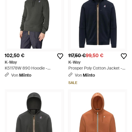
102,50 €
117,50 €
99,50 €
K-Way
K-Way
K51178W 890 Hoodie -
Prosper Poly Cotton Jacket -
Schwarz
Blau
Von
Miinto
Von
Miinto
SALE