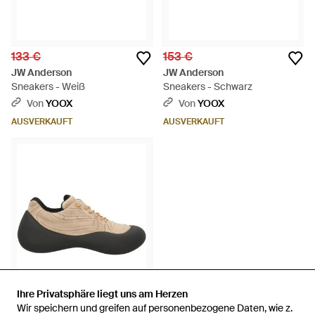
133 €
153 €
JW Anderson
JW Anderson
Sneakers - Weiß
Sneakers - Schwarz
Von
YOOX
Von
YOOX
AUSVERKAUFT
AUSVERKAUFT
Ihre Privatsphäre liegt uns am Herzen
Ihre Privatsphäre liegt uns am Herzen
Wir speichern und greifen auf personenbezogene Daten, wie z.
Wir speichern und greifen auf personenbezogene Daten, wie z.