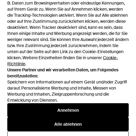
104 €
B. Daten zum Browsingverhalten oder eindeutige Kennungen,
B. Daten zum Browsingverhalten oder eindeutige Kennungen,
auf Ihrem Gerät zu. Wenn Sie auf Annehmen klicken, werden
auf Ihrem Gerät zu. Wenn Sie auf Annehmen klicken, werden
JW Anderson
die Tracking-Technologien aktiviert. Wenn Sie auf Alle ablehnen
die Tracking-Technologien aktiviert. Wenn Sie auf Alle ablehnen
Sneakers - Natur
oder auf Ihre Zustimmung zurückziehen klicken, werden diese
oder auf Ihre Zustimmung zurückziehen klicken, werden diese
Von
YOOX
deaktiviert. Wenn Tracker deaktiviert sind, kann es sein, dass
deaktiviert. Wenn Tracker deaktiviert sind, kann es sein, dass
AUSVERKAUFT
Ihnen einige Inhalte und Werbung angezeigt werden, die für Sie
Ihnen einige Inhalte und Werbung angezeigt werden, die für Sie
weniger relevant sind. Sie können Ihre Auswahl jederzeit ändern
weniger relevant sind. Sie können Ihre Auswahl jederzeit ändern
bzw. Ihre Zustimmung jederzeit zurücknehmen, indem Sie
bzw. Ihre Zustimmung jederzeit zurücknehmen, indem Sie
unten auf der Seite auf den Link zu den Cookie-Einstellungen
unten auf der Seite auf den Link zu den Cookie-Einstellungen
klicken. Weitere Einzelheiten finden Sie in unserer
klicken. Weitere Einzelheiten finden Sie in unserer
Cookie-
Cookie-
Richtlinie
Richtlinie
.
.
Unsere Partner und wir verarbeiten Daten, um Folgendes
Unsere Partner und wir verarbeiten Daten, um Folgendes
bereitzustellen:
bereitzustellen:
Speichern von Informationen auf einem Gerät und/oder Zugriff
Speichern von Informationen auf einem Gerät und/oder Zugriff
darauf. Personalisierte Werbung und Inhalte, Messen von
darauf. Personalisierte Werbung und Inhalte, Messen von
Werbung und Inhalten, Zielgruppenforschung und die
Werbung und Inhalten, Zielgruppenforschung und die
Entwicklung von Diensten.
Entwicklung von Diensten.
International
Annehmen
Annehmen
Alle ablehnen
Alle ablehnen
Hilfe und Informationen